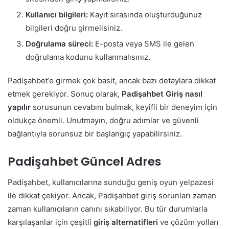
Kullanıcı bilgileri:
Kayıt sırasında oluşturduğunuz
bilgileri doğru girmelisiniz.
Doğrulama süreci:
E-posta veya SMS ile gelen
doğrulama kodunu kullanmalısınız.
Padişahbet’e girmek çok basit, ancak bazı detaylara dikkat
etmek gerekiyor. Sonuç olarak,
Padişahbet Giriş nasıl
yapılır
sorusunun cevabını bulmak, keyifli bir deneyim için
oldukça önemli. Unutmayın, doğru adımlar ve güvenli
bağlantıyla sorunsuz bir başlangıç yapabilirsiniz.
Padişahbet Güncel Adres
Padişahbet, kullanıcılarına sunduğu geniş oyun yelpazesi
ile dikkat çekiyor. Ancak, Padişahbet giriş sorunları zaman
zaman kullanıcıların canını sıkabiliyor. Bu tür durumlarla
karşılaşanlar için çeşitli
giriş alternatifleri
ve çözüm yolları