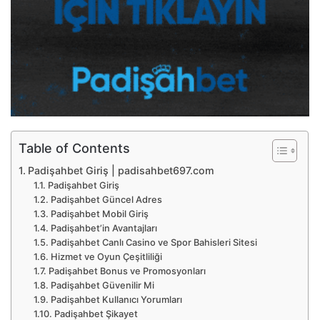
Table of Contents
Padişahbet Giriş | padisahbet697.com
Padişahbet Giriş
Padişahbet Güncel Adres
Padişahbet Mobil Giriş
Padişahbet’in Avantajları
Padişahbet Canlı Casino ve Spor Bahisleri Sitesi
Hizmet ve Oyun Çeşitliliği
Padişahbet Bonus ve Promosyonları
Padişahbet Güvenilir Mi
Padişahbet Kullanıcı Yorumları
Padişahbet Şikayet