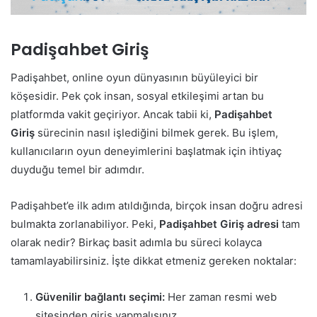
Padişahbet Giriş
Padişahbet, online oyun dünyasının büyüleyici bir
köşesidir. Pek çok insan, sosyal etkileşimi artan bu
platformda vakit geçiriyor. Ancak tabii ki,
Padişahbet
Giriş
sürecinin nasıl işlediğini bilmek gerek. Bu işlem,
kullanıcıların oyun deneyimlerini başlatmak için ihtiyaç
duyduğu temel bir adımdır.
Padişahbet’e ilk adım atıldığında, birçok insan doğru adresi
bulmakta zorlanabiliyor. Peki,
Padişahbet Giriş adresi
tam
olarak nedir? Birkaç basit adımla bu süreci kolayca
tamamlayabilirsiniz. İşte dikkat etmeniz gereken noktalar:
Güvenilir bağlantı seçimi:
Her zaman resmi web
sitesinden giriş yapmalısınız.