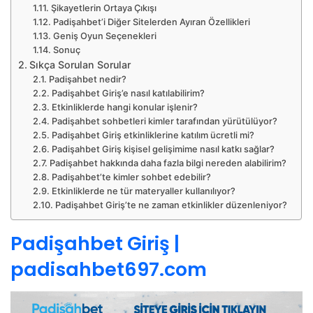
Şikayetlerin Ortaya Çıkışı
Padişahbet’i Diğer Sitelerden Ayıran Özellikleri
Geniş Oyun Seçenekleri
Sonuç
Sıkça Sorulan Sorular
Padişahbet nedir?
Padişahbet Giriş’e nasıl katılabilirim?
Etkinliklerde hangi konular işlenir?
Padişahbet sohbetleri kimler tarafından yürütülüyor?
Padişahbet Giriş etkinliklerine katılım ücretli mi?
Padişahbet Giriş kişisel gelişimime nasıl katkı sağlar?
Padişahbet hakkında daha fazla bilgi nereden alabilirim?
Padişahbet’te kimler sohbet edebilir?
Etkinliklerde ne tür materyaller kullanılıyor?
Padişahbet Giriş’te ne zaman etkinlikler düzenleniyor?
Padişahbet Giriş |
padisahbet697.com