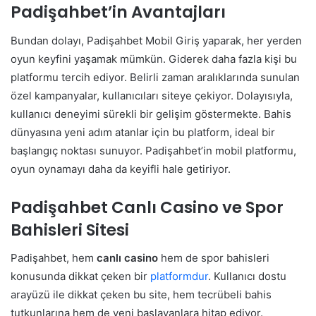
Padişahbet’in Avantajları
Bundan dolayı, Padişahbet Mobil Giriş yaparak, her yerden
oyun keyfini yaşamak mümkün. Giderek daha fazla kişi bu
platformu tercih ediyor. Belirli zaman aralıklarında sunulan
özel kampanyalar, kullanıcıları siteye çekiyor. Dolayısıyla,
kullanıcı deneyimi sürekli bir gelişim göstermekte. Bahis
dünyasına yeni adım atanlar için bu platform, ideal bir
başlangıç noktası sunuyor. Padişahbet’in mobil platformu,
oyun oynamayı daha da keyifli hale getiriyor.
Padişahbet Canlı Casino ve Spor
Bahisleri Sitesi
Padişahbet, hem
canlı casino
hem de spor bahisleri
konusunda dikkat çeken bir
platformdur
. Kullanıcı dostu
arayüzü ile dikkat çeken bu site, hem tecrübeli bahis
tutkunlarına hem de yeni başlayanlara hitap ediyor.