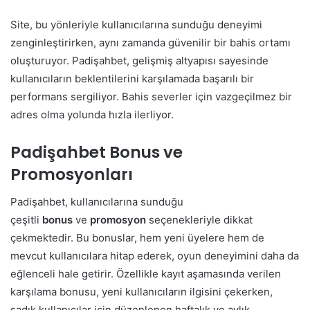
Site, bu yönleriyle kullanıcılarına sunduğu deneyimi
zenginleştirirken, aynı zamanda güvenilir bir bahis ortamı
oluşturuyor. Padişahbet, gelişmiş altyapısı sayesinde
kullanıcıların beklentilerini karşılamada başarılı bir
performans sergiliyor. Bahis severler için vazgeçilmez bir
adres olma yolunda hızla ilerliyor.
Padişahbet Bonus ve
Promosyonları
Padişahbet, kullanıcılarına sunduğu
çeşitli
bonus
ve
promosyon
seçenekleriyle dikkat
çekmektedir. Bu bonuslar, hem yeni üyelere hem de
mevcut kullanıcılara hitap ederek, oyun deneyimini daha da
eğlenceli hale getirir. Özellikle kayıt aşamasında verilen
karşılama bonusu, yeni kullanıcıların ilgisini çekerken,
sadık kullanıcılar için düzenlenen haftalık ve aylık