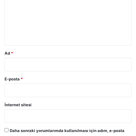
r
u
m
*
Ad
*
E-posta
*
İnternet sitesi
Daha sonraki yorumlarımda kullanılması için adım, e-posta