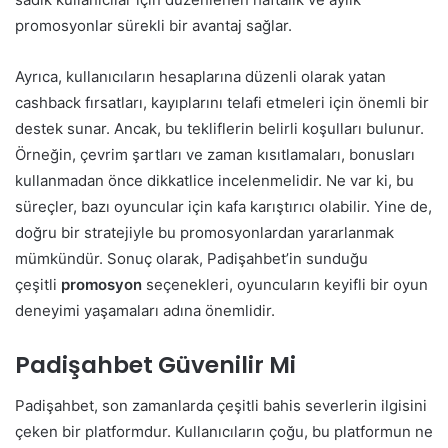
promosyonlar sürekli bir avantaj sağlar.
Ayrıca, kullanıcıların hesaplarına düzenli olarak yatan
cashback fırsatları, kayıplarını telafi etmeleri için önemli bir
destek sunar. Ancak, bu tekliflerin belirli koşulları bulunur.
Örneğin, çevrim şartları ve zaman kısıtlamaları, bonusları
kullanmadan önce dikkatlice incelenmelidir. Ne var ki, bu
süreçler, bazı oyuncular için kafa karıştırıcı olabilir. Yine de,
doğru bir stratejiyle bu promosyonlardan yararlanmak
mümkündür. Sonuç olarak, Padişahbet’in sunduğu
çeşitli
promosyon
seçenekleri, oyuncuların keyifli bir oyun
deneyimi yaşamaları adına önemlidir.
Padişahbet Güvenilir Mi
Padişahbet, son zamanlarda çeşitli bahis severlerin ilgisini
çeken bir platformdur. Kullanıcıların çoğu, bu platformun ne