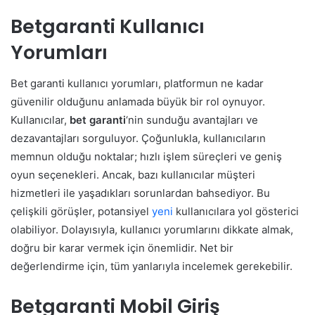
Betgaranti Kullanıcı
Yorumları
Bet garanti kullanıcı yorumları, platformun ne kadar
güvenilir olduğunu anlamada büyük bir rol oynuyor.
Kullanıcılar,
bet garanti
‘nin sunduğu avantajları ve
dezavantajları sorguluyor. Çoğunlukla, kullanıcıların
memnun olduğu noktalar; hızlı işlem süreçleri ve geniş
oyun seçenekleri. Ancak, bazı kullanıcılar müşteri
hizmetleri ile yaşadıkları sorunlardan bahsediyor. Bu
çelişkili görüşler, potansiyel
yeni
kullanıcılara yol gösterici
olabiliyor. Dolayısıyla, kullanıcı yorumlarını dikkate almak,
doğru bir karar vermek için önemlidir. Net bir
değerlendirme için, tüm yanlarıyla incelemek gerekebilir.
Betgaranti Mobil Giriş