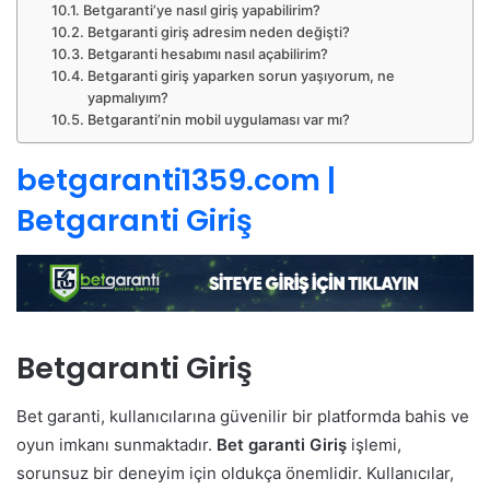
Betgaranti’ye nasıl giriş yapabilirim?
Betgaranti giriş adresim neden değişti?
Betgaranti hesabımı nasıl açabilirim?
Betgaranti giriş yaparken sorun yaşıyorum, ne
yapmalıyım?
Betgaranti’nin mobil uygulaması var mı?
betgaranti1359.com |
Betgaranti Giriş
Betgaranti Giriş
Bet garanti, kullanıcılarına güvenilir bir platformda bahis ve
oyun imkanı sunmaktadır.
Bet garanti Giriş
işlemi,
sorunsuz bir deneyim için oldukça önemlidir. Kullanıcılar,