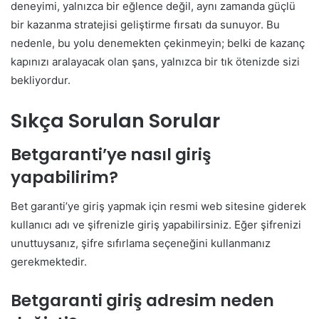
deneyimi, yalnızca bir eğlence değil, aynı zamanda güçlü
bir kazanma stratejisi geliştirme fırsatı da sunuyor. Bu
nedenle, bu yolu denemekten çekinmeyin; belki de kazanç
kapınızı aralayacak olan şans, yalnızca bir tık ötenizde sizi
bekliyordur.
Sıkça Sorulan Sorular
Betgaranti’ye nasıl giriş
yapabilirim?
Bet garanti’ye giriş yapmak için resmi web sitesine giderek
kullanıcı adı ve şifrenizle giriş yapabilirsiniz. Eğer şifrenizi
unuttuysanız, şifre sıfırlama seçeneğini kullanmanız
gerekmektedir.
Betgaranti giriş adresim neden