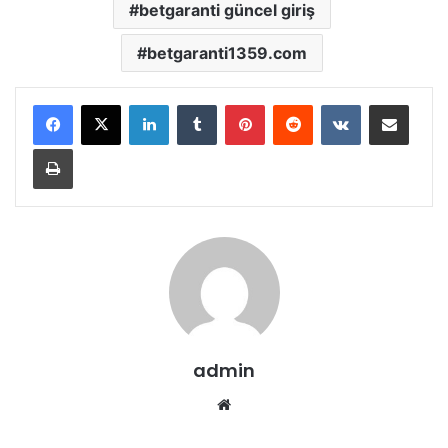
betgaranti güncel giriş
betgaranti1359.com
LinkedIn
Tumblr
Pinterest
Reddit
VKontakte
E-Posta ile paylaş
Yazdır
admin
Web
sitesi