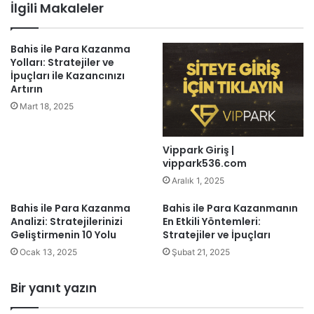
İlgili Makaleler
Bahis ile Para Kazanma
Yolları: Stratejiler ve
İpuçları ile Kazancınızı
Artırın
Mart 18, 2025
Vippark Giriş |
vippark536.com
Aralık 1, 2025
Bahis ile Para Kazanma
Bahis ile Para Kazanmanın
Analizi: Stratejilerinizi
En Etkili Yöntemleri:
Geliştirmenin 10 Yolu
Stratejiler ve İpuçları
Ocak 13, 2025
Şubat 21, 2025
Bir yanıt yazın