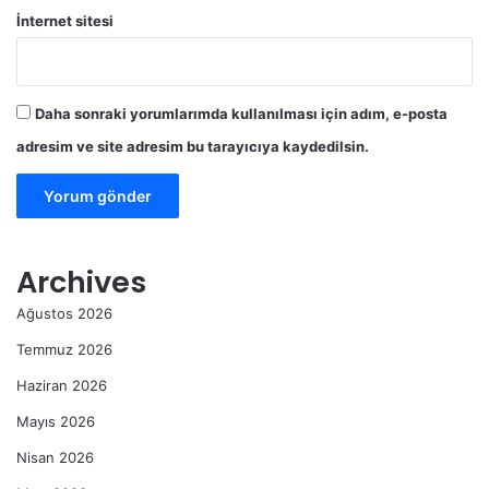
İnternet sitesi
Daha sonraki yorumlarımda kullanılması için adım, e-posta
adresim ve site adresim bu tarayıcıya kaydedilsin.
Archives
Ağustos 2026
Temmuz 2026
Haziran 2026
Mayıs 2026
Nisan 2026