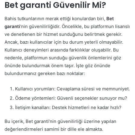
Bet garanti Güvenilir Mi?
Bahis tutkunlarının merak ettiği konulardan biri,
Bet
garanti
‘nin güvenilirliğidir. Öncelikle, bu platformun lisanslı
ve denetlenen bir hizmet sunduğunu belirtmek gerekir.
Ancak, bazı kullanıcılar için bu durum yeterli olmayabilir.
Kullanıcı deneyimleri arasında farklılıklar oluşabilir. Bu
nedenle, platformun sunduğu güvenlik önlemlerini göz
önünde bulundurmak önem taşır. İşte göz önünde
bulundurmanız gereken bazı noktalar:
Kullanıcı yorumları: Cevaplama süresi ve memnuniyet.
Ödeme yöntemleri: Güvenli seçenekler sunuyor mu?
İletişim kanalları: Destek hizmetleri ne kadar hızlı?
Bu içerik, Bet garanti’nin güvenilirliği üzerine yapılan
değerlendirmeleri samimi bir dille ele almakta.