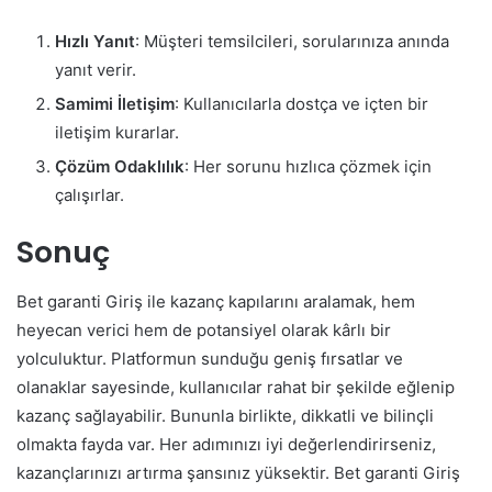
Hızlı Yanıt
: Müşteri temsilcileri, sorularınıza anında
yanıt verir.
Samimi İletişim
: Kullanıcılarla dostça ve içten bir
iletişim kurarlar.
Çözüm Odaklılık
: Her sorunu hızlıca çözmek için
çalışırlar.
Sonuç
Bet garanti Giriş ile kazanç kapılarını aralamak, hem
heyecan verici hem de potansiyel olarak kârlı bir
yolculuktur. Platformun sunduğu geniş fırsatlar ve
olanaklar sayesinde, kullanıcılar rahat bir şekilde eğlenip
kazanç sağlayabilir. Bununla birlikte, dikkatli ve bilinçli
olmakta fayda var. Her adımınızı iyi değerlendirirseniz,
kazançlarınızı artırma şansınız yüksektir. Bet garanti Giriş