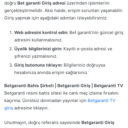
doğru
Bet garanti Giriş adresi
üzerinden işlemlerini
gerçekleştirmelidir. Aksi halde, erişim sorunları yaşanabilir.
Giriş yapmak için aşağıdaki adımları izleyebilirsiniz:
Web adresini kontrol edin:
Bet garanti’nin güncel giriş
adresini kullanmalısınız.
Üyelik bilgilerinizi girin:
Kayıtlı e-posta adresi ve
şifrenizi yazmalısınız.
Giriş butonuna tıklayın:
Bilgileriniz doğruysa
hesabınıza anında erişim sağlarsınız.
Betgaranti Bahis Şirketi | Betgaranti Giriş | Betgaranti TV
Betgaranti resmi bahis sitesi ile canlı maç izleme fırsatını
kaçırma. Ücretsiz donmadan yayınlar için
Betgaranti TV
giriş
adresine tıklayın.
Unutmayın, doğru referans sayesinde
Betgaranti Giriş