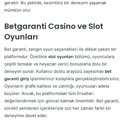
gerekir. Bu şekilde, kesintisiz bir deneyim yaşamak
mümkün olur.
Betgaranti Casino ve Slot
Oyunları
Bet garanti, zengin oyun seçenekleri ile dikkat çeken bir
platformdur. Özellikle
slot oyunları
bölümü, oyunculara
çeşitli temalar ve heyecan verici bonuslarla dolu bir
deneyim sunar. Kullanıcı dostu arayüzü sayesinde
bet
garanti giriş
işlemlerinizi kolaylıkla gerçekleştirebilirsiniz.
Oyunların grafik kalitesi ve canlılığı, oyuncuları adeta
büyüler. Ancak, bu platformdaki tüm fırsatları
değerlendirmek için güncel kalmak önemlidir. Bet garanti,
sürekli yenilenen içerikleriyle sizi her zaman farklı bir
deneyime davet eder.