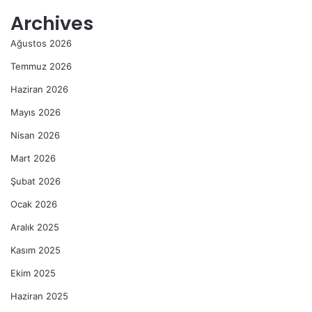
Archives
Ağustos 2026
Temmuz 2026
Haziran 2026
Mayıs 2026
Nisan 2026
Mart 2026
Şubat 2026
Ocak 2026
Aralık 2025
Kasım 2025
Ekim 2025
Haziran 2025