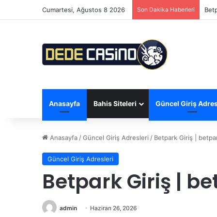
Cumartesi, Ağustos 8 2026
Son Dakika Haberleri
Betp
Anasayfa
Bahis Siteleri
Güncel Giriş Adres
Anasayfa
/
Güncel Giriş Adresleri
/
Betpark Giriş | betp
Güncel Giriş Adresleri
Betpark Giriş | b
admin
Haziran 26, 2026