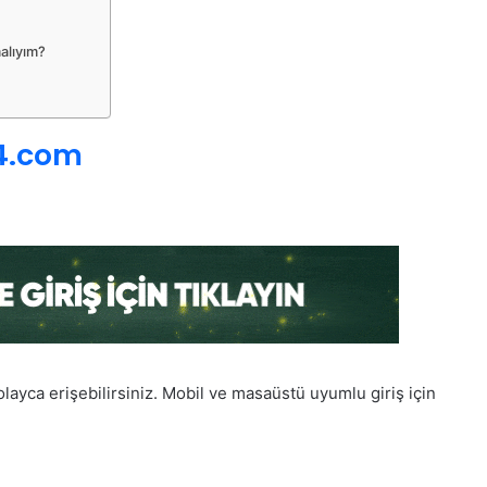
alıyım?
4
.com
olayca erişebilirsiniz. Mobil ve masaüstü uyumlu giriş için