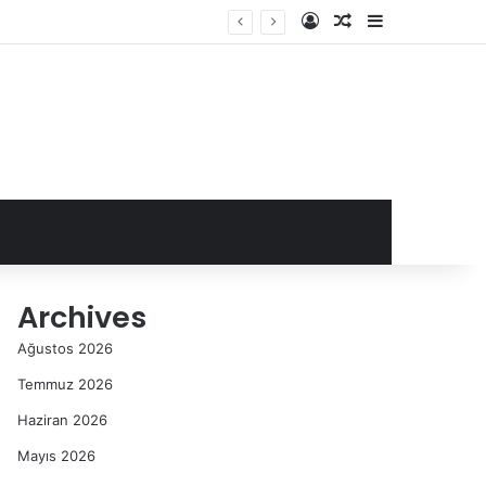
Kayıt Ol
Rastgele Makale
Kenar Bölme
Archives
Ağustos 2026
Temmuz 2026
Haziran 2026
Mayıs 2026