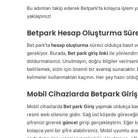
Bu adımları takip ederek Betpark’ta kolayca işlem y
yaklaştınız!
Betpark Hesap Oluşturma Sürec
Bet park’ta
hesap oluşturma
süreci oldukça basit ve
gerekiyor. Burada,
Bet park giriş linki
ile yönlendirm
doldurmalısınız. Unutmayın, doğru bilgiler verirseniz
belirlemek, sizin için önemli bir avantaj sunacaktır.
kelimeler kullanmaktan kaçının. Her şey hazır olduğu
Mobil Cihazlarda Betpark Giriş 
Mobil cihazlarda
Bet park Giriş
yapmak oldukça basitt
resmi web sitesine gidin. Sağ üst köşede göreceğini
şifrenizi girerek
güncel
girişi gerçekleştirin. Eğer 
kolayca yeni bir şifre alabilirsiniz. Mobil uyumlu a