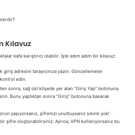
elerdir?
m Kılavuz
alar kafa karıştırıcı olabilir. İşte adım adım bir kılavuz:
k giriş adresini tarayıcınıza yazın. Güncellemeler
kontrol edin.
kten sonra, sağ üst köşede yer alan “Giriş Yap” butonuna
i girin. Bunu yaptıktan sonra “Giriş” butonuna basarak
orun yaşıyorsanız, şifrenizi unuttuysanız sıkıntı yok!
r şifre oluşturabilirsiniz. Ayrıca, VPN kullanıyorsanız bu