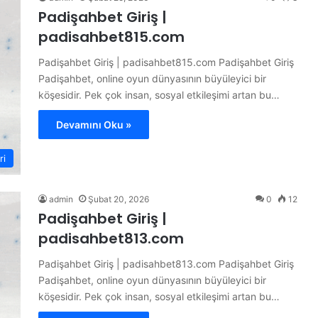
Padişahbet Giriş |
padisahbet815.com
Padişahbet Giriş | padisahbet815.com Padişahbet Giriş
Padişahbet, online oyun dünyasının büyüleyici bir
köşesidir. Pek çok insan, sosyal etkileşimi artan bu…
Devamını Oku »
ri
admin
Şubat 20, 2026
0
12
Padişahbet Giriş |
padisahbet813.com
Padişahbet Giriş | padisahbet813.com Padişahbet Giriş
Padişahbet, online oyun dünyasının büyüleyici bir
köşesidir. Pek çok insan, sosyal etkileşimi artan bu…