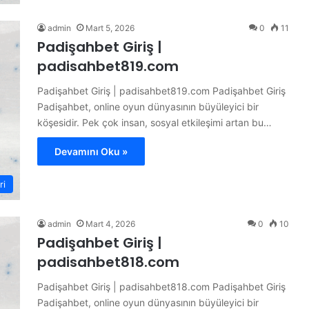
admin
Mart 5, 2026
0
11
Padişahbet Giriş |
padisahbet819.com
Padişahbet Giriş | padisahbet819.com Padişahbet Giriş
Padişahbet, online oyun dünyasının büyüleyici bir
köşesidir. Pek çok insan, sosyal etkileşimi artan bu…
Devamını Oku »
ri
admin
Mart 4, 2026
0
10
Padişahbet Giriş |
padisahbet818.com
Padişahbet Giriş | padisahbet818.com Padişahbet Giriş
Padişahbet, online oyun dünyasının büyüleyici bir