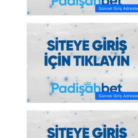
Güncel Giriş Adresle
Güncel Giriş Adresle