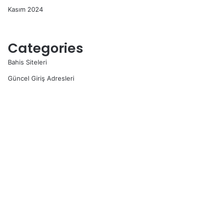
Kasım 2024
Categories
Bahis Siteleri
Güncel Giriş Adresleri