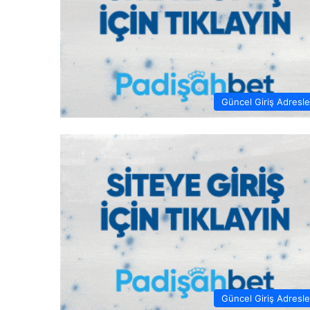
Güncel Giriş Adresle
Güncel Giriş Adresle