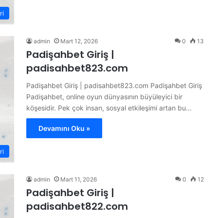
ri
admin
Mart 12, 2026
0
13
Padişahbet Giriş |
padisahbet823.com
Padişahbet Giriş | padisahbet823.com Padişahbet Giriş
Padişahbet, online oyun dünyasının büyüleyici bir
köşesidir. Pek çok insan, sosyal etkileşimi artan bu…
Devamını Oku »
ri
admin
Mart 11, 2026
0
12
Padişahbet Giriş |
padisahbet822.com