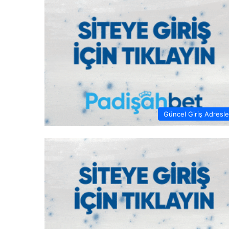
Güncel Giriş Adresle