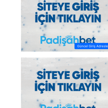
Güncel Giriş Adresle