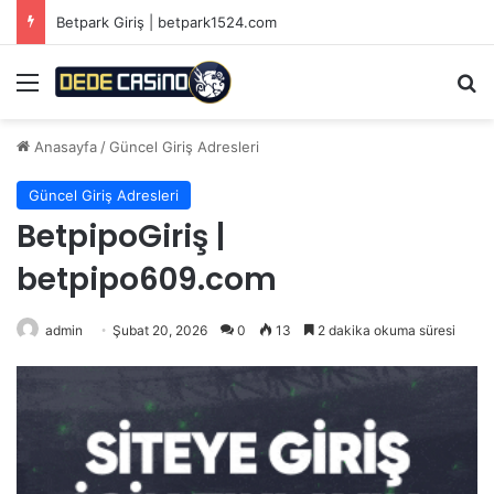
Betpark Giriş | betpark1524.com
Menü
Ar
Anasayfa
/
Güncel Giriş Adresleri
Güncel Giriş Adresleri
BetpipoGiriş |
betpipo609.com
admin
Şubat 20, 2026
0
13
2 dakika okuma süresi