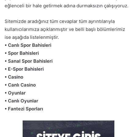
eğlenceli bir hale getirmek adına durmaksızın çalışıyoruz.
Sitemizde aradığınız tüm cevaplar tüm ayrıntılarıyla
kullanıcılarımıza açıklanmıştır ve belli başlı bölümlerimiz
ise aşağıda listelenmiştir.
• Canlı Spor Bahisleri
• Spor Bahisleri
• Sanal Spor Bahisleri
• E-Spor Bahisleri
• Casino
• Canlı Casino
• Oyunlar
• Canlı Oyunlar
• Fantezi Sporları