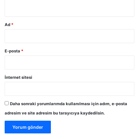
*
Ad
*
E-posta
*
İnternet sitesi
Daha sonraki yorumlarımda kullanılması için adım, e-posta
adresim ve site adresim bu tarayıcıya kaydedilsin.