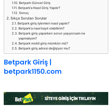
Betpark Güncel Giriş
Betpark’a Nasıl Giriş Yapılır?
Sonuç
Sıkça Sorulan Sorular
Betpark giriş işlemleri nasıl yapılır?
Betpark’a nasıl kayıt olabilirim?
Betpark giriş yaparken sorun yaşıyorsam ne
yapmalıyım?
Betpark mobil giriş mümkün mü?
Betpark giriş adresi değişiyor mu?
Betpark Giriş |
betpark1150.com