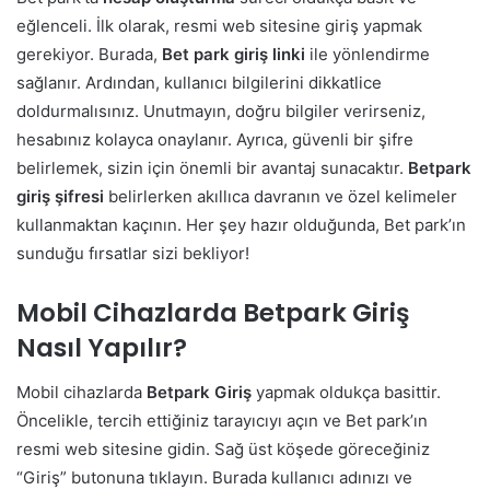
eğlenceli. İlk olarak, resmi web sitesine giriş yapmak
gerekiyor. Burada,
Bet park giriş linki
ile yönlendirme
sağlanır. Ardından, kullanıcı bilgilerini dikkatlice
doldurmalısınız. Unutmayın, doğru bilgiler verirseniz,
hesabınız kolayca onaylanır. Ayrıca, güvenli bir şifre
belirlemek, sizin için önemli bir avantaj sunacaktır.
Betpark
giriş şifresi
belirlerken akıllıca davranın ve özel kelimeler
kullanmaktan kaçının. Her şey hazır olduğunda, Bet park’ın
sunduğu fırsatlar sizi bekliyor!
Mobil Cihazlarda Betpark Giriş
Nasıl Yapılır?
Mobil cihazlarda
Betpark Giriş
yapmak oldukça basittir.
Öncelikle, tercih ettiğiniz tarayıcıyı açın ve Bet park’ın
resmi web sitesine gidin. Sağ üst köşede göreceğiniz
“Giriş” butonuna tıklayın. Burada kullanıcı adınızı ve