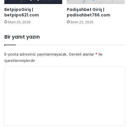
BetpipoGiriş |
Padişahbet Giriş |
betpipo621.com
padisahbet766.com
Mart 25, 2026
Ekim 22, 2025
Bir yanıt yazın
E-posta adresiniz yayınlanmayacak.
Gerekli alanlar
*
ile
işaretlenmişlerdir
Y
o
r
u
m
*