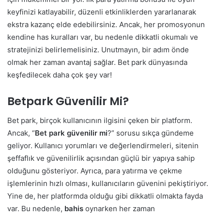
keyfinizi katlayabilir, düzenli etkinliklerden yararlanarak
ekstra kazanç elde edebilirsiniz. Ancak, her promosyonun
kendine has kuralları var, bu nedenle dikkatli okumalı ve
stratejinizi belirlemelisiniz. Unutmayın, bir adım önde
olmak her zaman avantaj sağlar. Bet park dünyasında
keşfedilecek daha çok şey var!
Betpark Güvenilir Mi?
Bet park, birçok kullanıcının ilgisini çeken bir platform.
Ancak, “
Bet park güvenilir mi
?” sorusu sıkça gündeme
geliyor. Kullanıcı yorumları ve değerlendirmeleri, sitenin
şeffaflık ve güvenilirlik açısından güçlü bir yapıya sahip
olduğunu gösteriyor. Ayrıca, para yatırma ve çekme
işlemlerinin hızlı olması, kullanıcıların güvenini pekiştiriyor.
Yine de, her platformda olduğu gibi dikkatli olmakta fayda
var. Bu nedenle,
bahis
oynarken her zaman