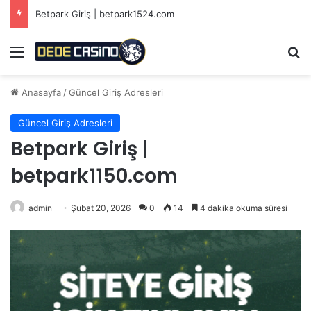
Betpark Giriş | betpark1524.com
Menü
Ar
Anasayfa
/
Güncel Giriş Adresleri
Güncel Giriş Adresleri
Betpark Giriş |
betpark1150.com
admin
Şubat 20, 2026
0
14
4 dakika okuma süresi