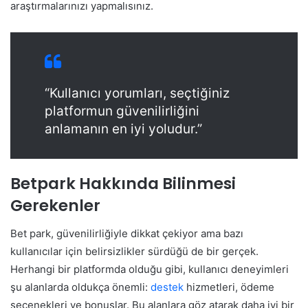
araştırmalarınızı yapmalısınız.
“Kullanıcı yorumları, seçtiğiniz
platformun güvenilirliğini
anlamanın en iyi yoludur.”
Betpark Hakkında Bilinmesi
Gerekenler
Bet park, güvenilirliğiyle dikkat çekiyor ama bazı
kullanıcılar için belirsizlikler sürdüğü de bir gerçek.
Herhangi bir platformda olduğu gibi, kullanıcı deneyimleri
şu alanlarda oldukça önemli:
destek
hizmetleri, ödeme
seçenekleri ve bonuslar. Bu alanlara göz atarak daha iyi bir