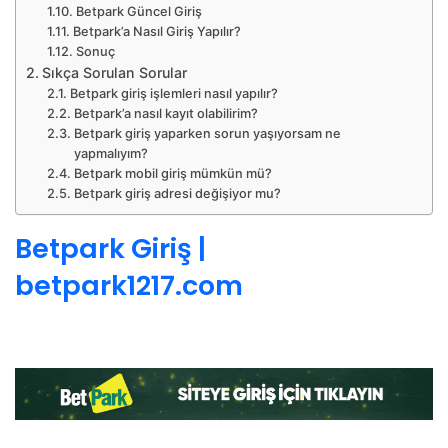
Betpark Güncel Giriş
Betpark’a Nasıl Giriş Yapılır?
Sonuç
Sıkça Sorulan Sorular
Betpark giriş işlemleri nasıl yapılır?
Betpark’a nasıl kayıt olabilirim?
Betpark giriş yaparken sorun yaşıyorsam ne
yapmalıyım?
Betpark mobil giriş mümkün mü?
Betpark giriş adresi değişiyor mu?
Betpark Giriş |
betpark1217
.com