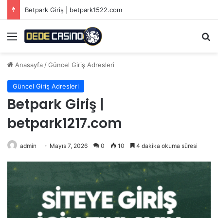
Betpark Giriş | betpark1522.com
Menü
Ar
Anasayfa
/
Güncel Giriş Adresleri
Güncel Giriş Adresleri
Betpark Giriş |
betpark1217.com
admin
Mayıs 7, 2026
0
10
4 dakika okuma süresi