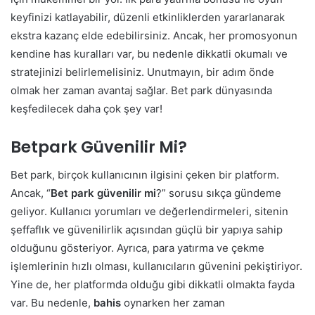
keyfinizi katlayabilir, düzenli etkinliklerden yararlanarak
ekstra kazanç elde edebilirsiniz. Ancak, her promosyonun
kendine has kuralları var, bu nedenle dikkatli okumalı ve
stratejinizi belirlemelisiniz. Unutmayın, bir adım önde
olmak her zaman avantaj sağlar. Bet park dünyasında
keşfedilecek daha çok şey var!
Betpark Güvenilir Mi?
Bet park, birçok kullanıcının ilgisini çeken bir platform.
Ancak, “
Bet park güvenilir mi
?” sorusu sıkça gündeme
geliyor. Kullanıcı yorumları ve değerlendirmeleri, sitenin
şeffaflık ve güvenilirlik açısından güçlü bir yapıya sahip
olduğunu gösteriyor. Ayrıca, para yatırma ve çekme
işlemlerinin hızlı olması, kullanıcıların güvenini pekiştiriyor.
Yine de, her platformda olduğu gibi dikkatli olmakta fayda
var. Bu nedenle,
bahis
oynarken her zaman