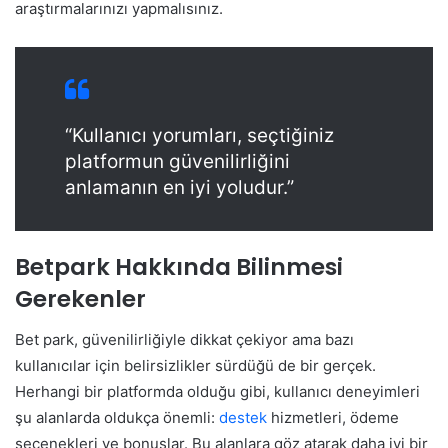
araştırmalarınızı yapmalısınız.
“Kullanıcı yorumları, seçtiğiniz
platformun güvenilirliğini
anlamanın en iyi yoludur.”
Betpark Hakkında Bilinmesi
Gerekenler
Bet park, güvenilirliğiyle dikkat çekiyor ama bazı
kullanıcılar için belirsizlikler sürdüğü de bir gerçek.
Herhangi bir platformda olduğu gibi, kullanıcı deneyimleri
şu alanlarda oldukça önemli:
destek
hizmetleri, ödeme
seçenekleri ve bonuslar. Bu alanlara göz atarak daha iyi bir