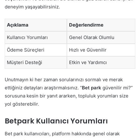
deneyim yaşayabilirsiniz.
Açıklama
Değerlendirme
Kullanıcı Yorumları
Genel Olarak Olumlu
Ödeme Süreçleri
Hızlı ve Güvenilir
Müşteri Desteği
Etkin ve Yardımcı
Unutmayın ki her zaman sorularınızı sormalı ve merak
ettiğiniz detayları araştırmalısınız. “
Bet park
güvenilir mi?”
sorusuna kesin bir yanıt ararken, topluluk yorumları size
yol gösterebilir.
Betpark Kullanıcı Yorumları
Bet park kullanıcıları, platform hakkında genel olarak