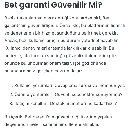
Bet garanti Güvenilir Mi?
Bahis tutkunlarının merak ettiği konulardan biri,
Bet
garanti
‘nin güvenilirliğidir. Öncelikle, bu platformun lisanslı
ve denetlenen bir hizmet sunduğunu belirtmek gerekir.
Ancak, bazı kullanıcılar için bu durum yeterli olmayabilir.
Kullanıcı deneyimleri arasında farklılıklar oluşabilir. Bu
nedenle, platformun sunduğu güvenlik önlemlerini göz
önünde bulundurmak önem taşır. İşte göz önünde
bulundurmanız gereken bazı noktalar:
Kullanıcı yorumları: Cevaplama süresi ve memnuniyet.
Ödeme yöntemleri: Güvenli seçenekler sunuyor mu?
İletişim kanalları: Destek hizmetleri ne kadar hızlı?
Bu içerik, Bet garanti’nin güvenilirliği üzerine yapılan
değerlendirmeleri samimi bir dille ele almakta.