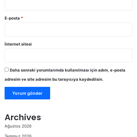
E-posta
*
İnternet sitesi
Daha sonraki yorumlarımda kullanılması için adım, e-posta
adresim ve site adresim bu tarayıcıya kaydedilsin.
Archives
Ağustos 2026
Temmuz 2026