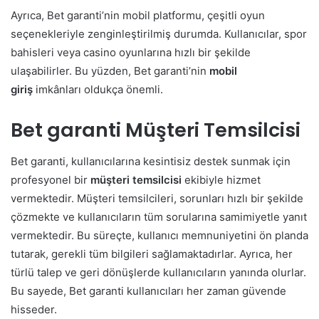
Ayrıca, Bet garanti’nin mobil platformu, çeşitli oyun
seçenekleriyle zenginleştirilmiş durumda. Kullanıcılar, spor
bahisleri veya casino oyunlarına hızlı bir şekilde
ulaşabilirler. Bu yüzden, Bet garanti’nin
mobil
giriş
imkânları oldukça önemli.
Bet garanti Müşteri Temsilcisi
Bet garanti, kullanıcılarına kesintisiz destek sunmak için
profesyonel bir
müşteri temsilcisi
ekibiyle hizmet
vermektedir. Müşteri temsilcileri, sorunları hızlı bir şekilde
çözmekte ve kullanıcıların tüm sorularına samimiyetle yanıt
vermektedir. Bu süreçte, kullanıcı memnuniyetini ön planda
tutarak, gerekli tüm bilgileri sağlamaktadırlar. Ayrıca, her
türlü talep ve geri dönüşlerde kullanıcıların yanında olurlar.
Bu sayede, Bet garanti kullanıcıları her zaman güvende
hisseder.