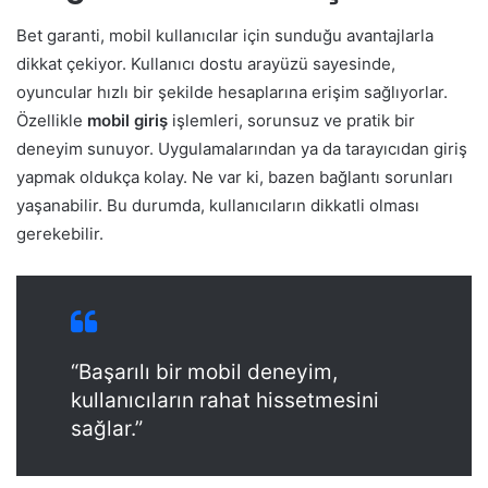
Bet garanti, mobil kullanıcılar için sunduğu avantajlarla
dikkat çekiyor. Kullanıcı dostu arayüzü sayesinde,
oyuncular hızlı bir şekilde hesaplarına erişim sağlıyorlar.
Özellikle
mobil giriş
işlemleri, sorunsuz ve pratik bir
deneyim sunuyor. Uygulamalarından ya da tarayıcıdan giriş
yapmak oldukça kolay. Ne var ki, bazen bağlantı sorunları
yaşanabilir. Bu durumda, kullanıcıların dikkatli olması
gerekebilir.
“Başarılı bir mobil deneyim,
kullanıcıların rahat hissetmesini
sağlar.”