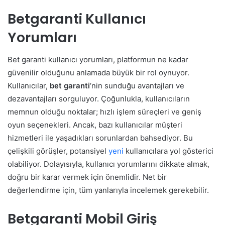
Betgaranti Kullanıcı
Yorumları
Bet garanti kullanıcı yorumları, platformun ne kadar
güvenilir olduğunu anlamada büyük bir rol oynuyor.
Kullanıcılar,
bet garanti
‘nin sunduğu avantajları ve
dezavantajları sorguluyor. Çoğunlukla, kullanıcıların
memnun olduğu noktalar; hızlı işlem süreçleri ve geniş
oyun seçenekleri. Ancak, bazı kullanıcılar müşteri
hizmetleri ile yaşadıkları sorunlardan bahsediyor. Bu
çelişkili görüşler, potansiyel
yeni
kullanıcılara yol gösterici
olabiliyor. Dolayısıyla, kullanıcı yorumlarını dikkate almak,
doğru bir karar vermek için önemlidir. Net bir
değerlendirme için, tüm yanlarıyla incelemek gerekebilir.
Betgaranti Mobil Giriş