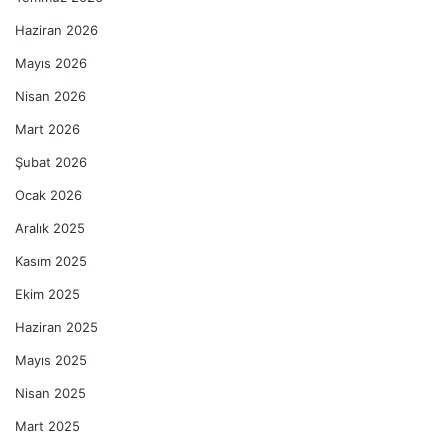
Haziran 2026
Mayıs 2026
Nisan 2026
Mart 2026
Şubat 2026
Ocak 2026
Aralık 2025
Kasım 2025
Ekim 2025
Haziran 2025
Mayıs 2025
Nisan 2025
Mart 2025