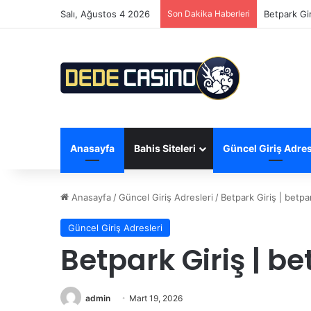
Salı, Ağustos 4 2026
Son Dakika Haberleri
Betpark Gi
Anasayfa
Bahis Siteleri
Güncel Giriş Adres
Anasayfa
/
Güncel Giriş Adresleri
/
Betpark Giriş | betp
Güncel Giriş Adresleri
Betpark Giriş | b
admin
Mart 19, 2026