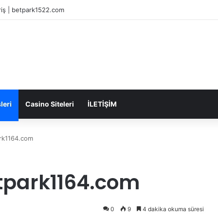
riş | betpark1522.com
leri
Casino Siteleri
İLETİŞİM
ark1164.com
etpark1164.com
0
9
4 dakika okuma süresi