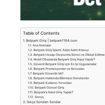
Table of Contents
Betpark Giriş | betpark1164.com
Ana Noktalar
Betpark Giriş İşlemi: Adım Adım Kılavuz
Betpark Hesap Oluşturma Süreci ve Dikkat Edilme
Mobil Cihazlarda Betpark Giriş Nasıl Yapılır?
Güvenli Betpark Girişi için En İyi Uygulamalar
Betpark Promosyonları ve Bonusları
Betpark Güvenilir Mi?
Betpark Hakkında Bilinmesi Gerekenler
Betpark Kullanıcı Yorumları
Betpark Güncel Giriş
Betpark’a Nasıl Giriş Yapılır?
Sonuç
Sıkça Sorulan Sorular