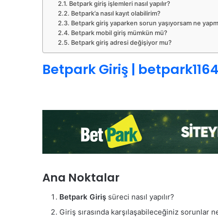
Betpark giriş işlemleri nasıl yapılır?
Betpark’a nasıl kayıt olabilirim?
Betpark giriş yaparken sorun yaşıyorsam ne yapm
Betpark mobil giriş mümkün mü?
Betpark giriş adresi değişiyor mu?
Betpark Giriş | betpark116
Ana Noktalar
Betpark Giriş
süreci nasıl yapılır?
Giriş sırasında karşılaşabileceğiniz sorunlar n