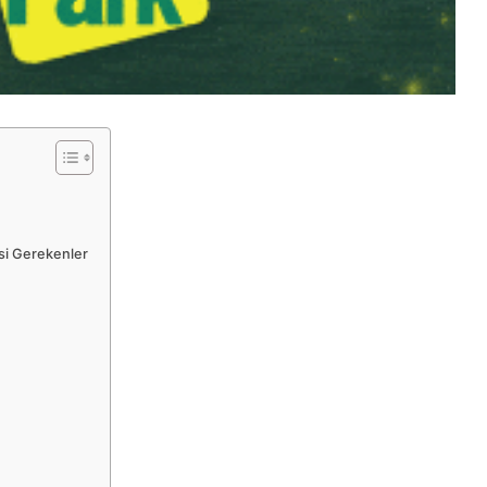
si Gerekenler