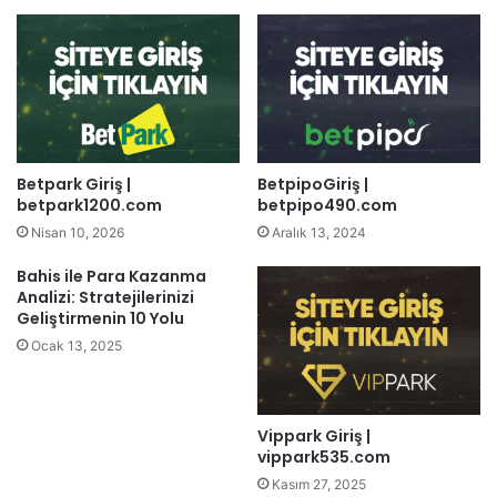
Betpark Giriş |
BetpipoGiriş |
betpark1200.com
betpipo490.com
Nisan 10, 2026
Aralık 13, 2024
Bahis ile Para Kazanma
Analizi: Stratejilerinizi
Geliştirmenin 10 Yolu
Ocak 13, 2025
Vippark Giriş |
vippark535.com
Kasım 27, 2025