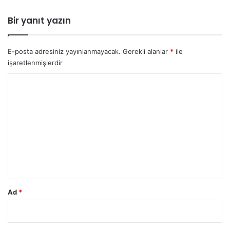
Bir yanıt yazın
E-posta adresiniz yayınlanmayacak.
Gerekli alanlar
*
ile
işaretlenmişlerdir
Y
o
r
u
m
*
Ad
*