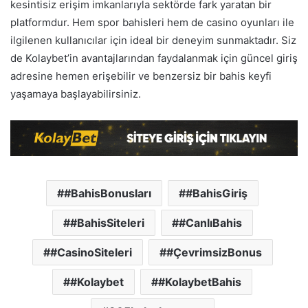
kesintisiz erişim imkanlarıyla sektörde fark yaratan bir
platformdur. Hem spor bahisleri hem de casino oyunları ile
ilgilenen kullanıcılar için ideal bir deneyim sunmaktadır. Siz
de Kolaybet’in avantajlarından faydalanmak için güncel giriş
adresine hemen erişebilir ve benzersiz bir bahis keyfi
yaşamaya başlayabilirsiniz.
#BahisBonusları
#BahisGiriş
#BahisSiteleri
#CanlıBahis
#CasinoSiteleri
#ÇevrimsizBonus
#Kolaybet
#KolaybetBahis