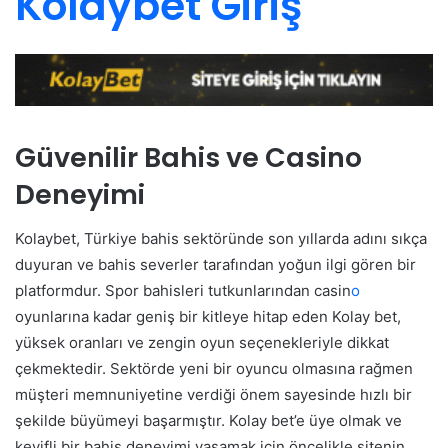
Kolaybet Giriş
Güvenilir Bahis ve Casino
Deneyimi
Kolaybet, Türkiye bahis sektöründe son yıllarda adını sıkça
duyuran ve bahis severler tarafından yoğun ilgi gören bir
platformdur. Spor bahisleri tutkunlarından casin
o
oyunlarına kadar geniş bir kitleye hitap eden Kolay bet,
yüksek oranları ve zengin oyun seçenekleriyle dikkat
çekmektedir. Sektörde yeni bir oyuncu olmasına rağmen
müşteri memnuniyetine verdiği önem sayesinde hızlı bir
şekilde büyümeyi başarmıştır. Kolay bet’e üye olmak ve
keyifli bir bahis deneyimi yaşamak için öncelikle sitenin