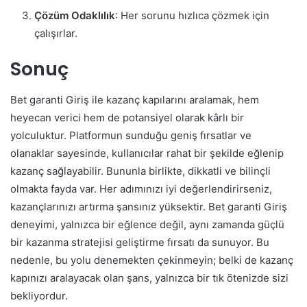
Çözüm Odaklılık
: Her sorunu hızlıca çözmek için
çalışırlar.
Sonuç
Bet garanti Giriş ile kazanç kapılarını aralamak, hem
heyecan verici hem de potansiyel olarak kârlı bir
yolculuktur. Platformun sunduğu geniş fırsatlar ve
olanaklar sayesinde, kullanıcılar rahat bir şekilde eğlenip
kazanç sağlayabilir. Bununla birlikte, dikkatli ve bilinçli
olmakta fayda var. Her adımınızı iyi değerlendirirseniz,
kazançlarınızı artırma şansınız yüksektir. Bet garanti Giriş
deneyimi, yalnızca bir eğlence değil, aynı zamanda güçlü
bir kazanma stratejisi geliştirme fırsatı da sunuyor. Bu
nedenle, bu yolu denemekten çekinmeyin; belki de kazanç
kapınızı aralayacak olan şans, yalnızca bir tık ötenizde sizi
bekliyordur.