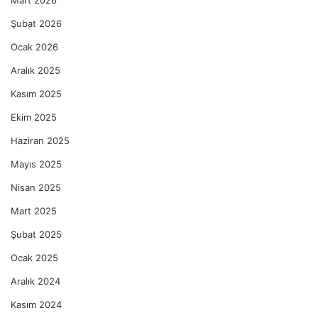
Mart 2026
Şubat 2026
Ocak 2026
Aralık 2025
Kasım 2025
Ekim 2025
Haziran 2025
Mayıs 2025
Nisan 2025
Mart 2025
Şubat 2025
Ocak 2025
Aralık 2024
Kasım 2024