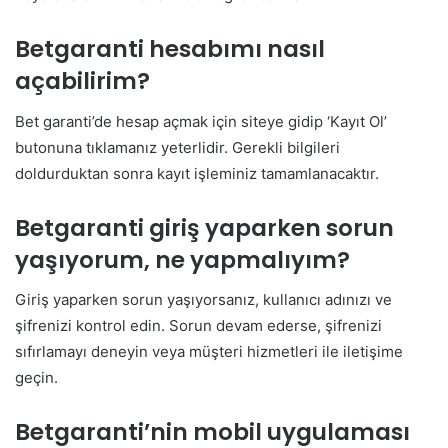
Betgaranti hesabımı nasıl
açabilirim?
Bet garanti’de hesap açmak için siteye gidip ‘Kayıt Ol’
butonuna tıklamanız yeterlidir. Gerekli bilgileri
doldurduktan sonra kayıt işleminiz tamamlanacaktır.
Betgaranti giriş yaparken sorun
yaşıyorum, ne yapmalıyım?
Giriş yaparken sorun yaşıyorsanız, kullanıcı adınızı ve
şifrenizi kontrol edin. Sorun devam ederse, şifrenizi
sıfırlamayı deneyin veya müşteri hizmetleri ile iletişime
geçin.
Betgaranti’nin mobil uygulaması