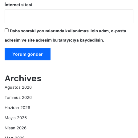
İnternet sitesi
Daha sonraki yorumlarımda kullanılması için adım, e-posta
adresim ve site adresim bu tarayıcıya kaydedilsin.
Archives
Ağustos 2026
Temmuz 2026
Haziran 2026
Mayıs 2026
Nisan 2026