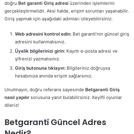
doğru
Bet garanti Giriş adresi
üzerinden işlemlerini
gerçekleştirmelidir. Aksi halde, erişim sorunları yaşanabilir.
Giriş yapmak için aşağıdaki adımları izleyebilirsiniz:
Web adresini kontrol edin:
Bet garanti’nin güncel giriş
adresini kullanmalısınız.
Üyelik bilgilerinizi girin:
Kayıtlı e-posta adresi ve
şifrenizi yazmalısınız.
Giriş butonuna tıklayın:
Bilgileriniz doğruysa
hesabınıza anında erişim sağlarsınız.
Unutmayın, doğru referans sayesinde
Betgaranti Giriş
nasıl yapılır
sorusuna yanıt bulabilirsiniz. Keyifli oyunlar
dileriz!
Betgaranti Güncel Adres
Nedir?