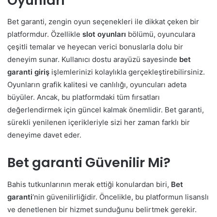
Oyunları
Bet garanti, zengin oyun seçenekleri ile dikkat çeken bir
platformdur. Özellikle
slot oyunları
bölümü, oyunculara
çeşitli temalar ve heyecan verici bonuslarla dolu bir
deneyim sunar. Kullanıcı dostu arayüzü sayesinde
bet
garanti giriş
işlemlerinizi kolaylıkla gerçekleştirebilirsiniz.
Oyunların grafik kalitesi ve canlılığı, oyuncuları adeta
büyüler. Ancak, bu platformdaki tüm fırsatları
değerlendirmek için güncel kalmak önemlidir. Bet garanti,
sürekli yenilenen içerikleriyle sizi her zaman farklı bir
deneyime davet eder.
Bet garanti Güvenilir Mi?
Bahis tutkunlarının merak ettiği konulardan biri,
Bet
garanti
‘nin güvenilirliğidir. Öncelikle, bu platformun lisanslı
ve denetlenen bir hizmet sunduğunu belirtmek gerekir.