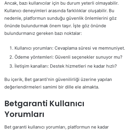
Ancak, bazı kullanıcılar için bu durum yeterli olmayabilir.
Kullanıcı deneyimleri arasında farklılıklar oluşabilir. Bu
nedenle, platformun sunduğu güvenlik önlemlerini göz
önünde bulundurmak önem taşır. İşte göz önünde
bulundurmanız gereken bazı noktalar:
Kullanıcı yorumları: Cevaplama süresi ve memnuniyet.
Ödeme yöntemleri: Güvenli seçenekler sunuyor mu?
İletişim kanalları: Destek hizmetleri ne kadar hızlı?
Bu içerik, Bet garanti’nin güvenilirliği üzerine yapılan
değerlendirmeleri samimi bir dille ele almakta.
Betgaranti Kullanıcı
Yorumları
Bet garanti kullanıcı yorumları, platformun ne kadar