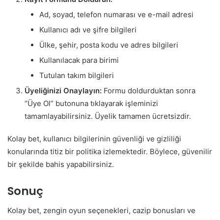
Ad, soyad, telefon numarası ve e-mail adresi
Kullanıcı adı ve şifre bilgileri
Ülke, şehir, posta kodu ve adres bilgileri
Kullanılacak para birimi
Tutulan takım bilgileri
Üyeliğinizi Onaylayın:
Formu doldurduktan sonra
“Üye Ol” butonuna tıklayarak işleminizi
tamamlayabilirsiniz. Üyelik tamamen ücretsizdir.
Kolay bet, kullanıcı bilgilerinin güvenliği ve gizliliği
konularında titiz bir politika izlemektedir. Böylece, güvenilir
bir şekilde bahis yapabilirsiniz.
Sonuç
Kolay bet, zengin oyun seçenekleri, cazip bonusları ve