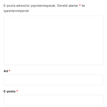
E-posta adresiniz yayınlanmayacak.
Gerekli alanlar
*
ile
işaretlenmişlerdir
Y
o
r
u
m
*
Ad
*
E-posta
*