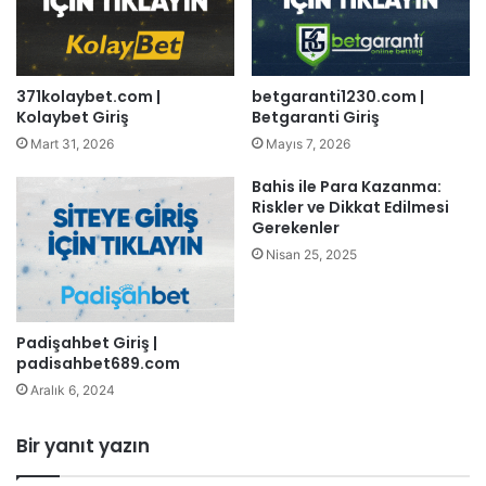
371kolaybet.com |
betgaranti1230.com |
Kolaybet Giriş
Betgaranti Giriş
Mart 31, 2026
Mayıs 7, 2026
Bahis ile Para Kazanma:
Riskler ve Dikkat Edilmesi
Gerekenler
Nisan 25, 2025
Padişahbet Giriş |
padisahbet689.com
Aralık 6, 2024
Bir yanıt yazın