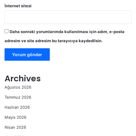
İnternet sitesi
Daha sonraki yorumlarımda kullanılması için adım, e-posta
adresim ve site adresim bu tarayıcıya kaydedilsin.
Archives
Ağustos 2026
Temmuz 2026
Haziran 2026
Mayıs 2026
Nisan 2026