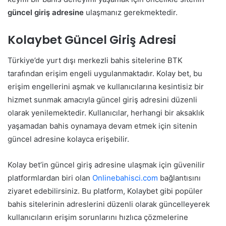
güncel giriş adresine
ulaşmanız gerekmektedir.
Kolaybet Güncel Giriş Adresi
Türkiye’de yurt dışı merkezli bahis sitelerine BTK
tarafından erişim engeli uygulanmaktadır. Kolay bet, bu
erişim engellerini aşmak ve kullanıcılarına kesintisiz bir
hizmet sunmak amacıyla güncel giriş adresini düzenli
olarak yenilemektedir. Kullanıcılar, herhangi bir aksaklık
yaşamadan bahis oynamaya devam etmek için sitenin
güncel adresine kolayca erişebilir.
Kolay bet’in güncel giriş adresine ulaşmak için güvenilir
platformlardan biri olan
Onlinebahisci.com
bağlantısını
ziyaret edebilirsiniz. Bu platform, Kolaybet gibi popüler
bahis sitelerinin adreslerini düzenli olarak güncelleyerek
kullanıcıların erişim sorunlarını hızlıca çözmelerine