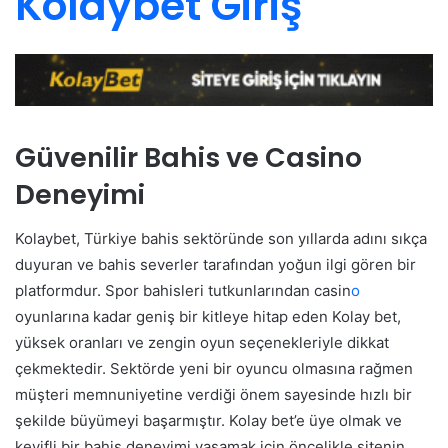
Kolaybet Giriş
Güvenilir Bahis ve Casino
Deneyimi
Kolaybet, Türkiye bahis sektöründe son yıllarda adını sıkça
duyuran ve bahis severler tarafından yoğun ilgi gören bir
platformdur. Spor bahisleri tutkunlarından casin
o
oyunlarına kadar geniş bir kitleye hitap eden Kolay bet,
yüksek oranları ve zengin oyun seçenekleriyle dikkat
çekmektedir. Sektörde yeni bir oyuncu olmasına rağmen
müşteri memnuniyetine verdiği önem sayesinde hızlı bir
şekilde büyümeyi başarmıştır. Kolay bet’e üye olmak ve
keyifli bir bahis deneyimi yaşamak için öncelikle sitenin