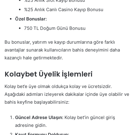
%25 Anlık Slot Kayıp Bonusu
%25 Anlık Canlı Casino Kayıp Bonusu
Özel Bonuslar:
750 TL Doğum Günü Bonusu
Bu bonuslar, yatırım ve kayıp durumlarına göre farklı
avantajlar sunarak kullanıcıların bahis deneyimini daha
kazançlı hale getirmektedir.
Kolaybet Üyelik İşlemleri
Kolay bet’e üye olmak oldukça kolay ve ücretsizdir.
Aşağıdaki adımları izleyerek dakikalar içinde üye olabilir ve
bahis keyfine başlayabilirsiniz:
Güncel Adrese Ulaşın:
Kolay bet’in güncel giriş
adresine gidin.
Kayıt Formunu Doldurun: