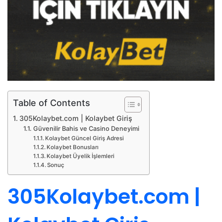
Table of Contents
305Kolaybet.com | Kolaybet Giriş
Güvenilir Bahis ve Casino Deneyimi
Kolaybet Güncel Giriş Adresi
Kolaybet Bonusları
Kolaybet Üyelik İşlemleri
Sonuç
305Kolaybet.com |