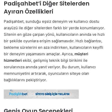
Padişahbet’i Diğer Sitelerden
Ayıran Özellikleri
Padişahbet, sunduğu eşsiz deneyim ve kullanıcı dostu
arayüzü ile diğer sitelerden farklı bir yerde konumlanıyor.
Sitenin en göze çarpan yönü, kullanıcıların anında ve hızlı
bir şekilde oyunlara erişim sağlamasıdır. Hızlı bağlantısı,
bekleme sürelerini en aza indirirken, kullanıcıların keyifli
bir deneyim yaşamasını amaçlar. Ayrıca,
müşteri
hizmetleri
ekibi, gelişmiş teknik bilgi birikimi ile
sorularınıza anında yanıt veriyor. Bu durum, kullanıcı
memnuniyetini artırarak, oyuncuların siteye olan
bağlılıklarını pekiştiriyor.
Geniş Oyun Seçenekleri