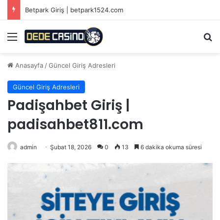
betgaranti1486.com | Betgaranti
Menü
Ar
Anasayfa
/
Güncel Giriş Adresleri
Güncel Giriş Adresleri
Padişahbet Giriş |
padisahbet811.com
admin
Şubat 18, 2026
0
13
6 dakika okuma süresi