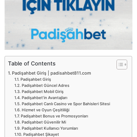
Table of Contents
Padişahbet Giriş | padisahbet811.com
Padişahbet Giriş
Padişahbet Güncel Adres
Padişahbet Mobil Giriş
Padişahbet’in Avantajları
Padişahbet Canlı Casino ve Spor Bahisleri Sitesi
Hizmet ve Oyun Çeşitliliği
Padişahbet Bonus ve Promosyonları
Padişahbet Güvenilir Mi
Padişahbet Kullanıcı Yorumları
Padişahbet Şikayet