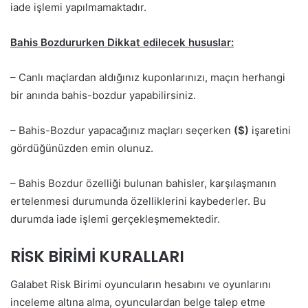
iade işlemi yapılmamaktadır.
Bahis Bozdururken Dikkat edilecek hususlar:
– Canlı maçlardan aldığınız kuponlarınızı, maçın herhangi
bir anında bahis-bozdur yapabilirsiniz.
– Bahis-Bozdur yapacağınız maçları seçerken
($)
işaretini
gördüğünüzden emin olunuz.
– Bahis Bozdur özelliği bulunan bahisler, karşılaşmanın
ertelenmesi durumunda özelliklerini kaybederler. Bu
durumda iade işlemi gerçekleşmemektedir.
RİSK BİRİMİ KURALLARI
Galabet Risk Birimi oyuncuların hesabını ve oyunlarını
inceleme altına alma, oyunculardan belge talep etme