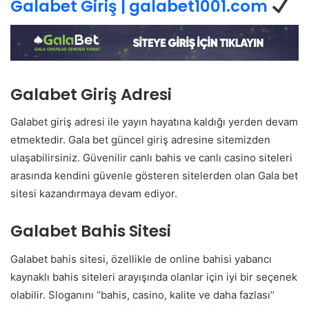
Galabet Giriş | galabet1001.com
Galabet Giriş Adresi
Galabet giriş adresi ile yayın hayatına kaldığı yerden devam
etmektedir. Gala bet güncel giriş adresine sitemizden
ulaşabilirsiniz. Güvenilir canlı bahis ve canlı casino siteleri
arasında kendini güvenle gösteren sitelerden olan Gala bet
sitesi kazandırmaya devam ediyor.
Galabet Bahis Sitesi
Galabet bahis sitesi, özellikle de online bahisi yabancı
kaynaklı bahis siteleri arayışında olanlar için iyi bir seçenek
olabilir. Sloganını ‘’bahis, casino, kalite ve daha fazlası’’