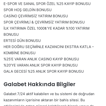
E-SPOR VE SANAL SPOR ÖZEL %25 KAYIP BONUSU
SPOR HOŞ GELDİN BONUSU
CASİNO ÇEVRİMSİZ YATIRIM BONUSU
SPOR ÇEVRİMLİ & ÇEVRİMSİZ YATIRIM BONUSU
İLK YATIRIMA ÖZEL 1000₺’YE KADAR %100 YATIRIM
BONUSU
ERTESİ GÜN BONUSU
HER DOĞRU SEÇİMİNLE KAZANCINI EKSTRA KATLA –
KOMBİNE BONUSU
%25’E VARAN ANLIK CASINO KAYIP BONUSU
%20’YE VARAN ANLIK SPOR KAYIP BONUSU
GALA GECESİ %25 ANLIK SPOR KAYIP BONUSU
Galabet Hakkında Bilgiler
Galabet 7/24 aktif kalabilen ve bu sistemi de doğrudan
kazanımların içerisine aktaran bir bahis sitesi. Bu