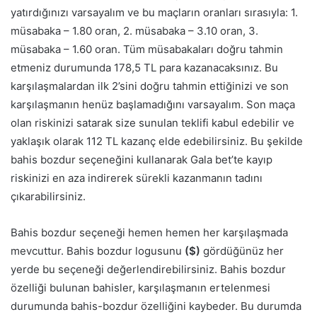
yatırdığınızı varsayalım ve bu maçların oranları sırasıyla: 1.
müsabaka – 1.80 oran, 2. müsabaka – 3.10 oran, 3.
müsabaka – 1.60 oran. Tüm müsabakaları doğru tahmin
etmeniz durumunda 178,5 TL para kazanacaksınız. Bu
karşılaşmalardan ilk 2’sini doğru tahmin ettiğinizi ve son
karşılaşmanın henüz başlamadığını varsayalım. Son maça
olan riskinizi satarak size sunulan teklifi kabul edebilir ve
yaklaşık olarak 112 TL kazanç elde edebilirsiniz. Bu şekilde
bahis bozdur seçeneğini kullanarak Gala bet’te kayıp
riskinizi en aza indirerek sürekli kazanmanın tadını
çıkarabilirsiniz.
Bahis bozdur seçeneği hemen hemen her karşılaşmada
mevcuttur. Bahis bozdur logusunu
($)
gördüğünüz her
yerde bu seçeneği değerlendirebilirsiniz. Bahis bozdur
özelliği bulunan bahisler, karşılaşmanın ertelenmesi
durumunda bahis-bozdur özelliğini kaybeder. Bu durumda