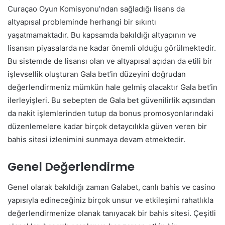
Curaçao Oyun Komisyonu’ndan sağladığı lisans da
altyapısal probleminde herhangi bir sıkıntı
yaşatmamaktadır. Bu kapsamda bakıldığı altyapının ve
lisansın piyasalarda ne kadar önemli olduğu görülmektedir.
Bu sistemde de lisansı olan ve altyapısal açıdan da etili bir
işlevsellik oluşturan Gala bet’in düzeyini doğrudan
değerlendirmeniz mümkün hale gelmiş olacaktır Gala bet’in
ilerleyişleri. Bu sebepten de Gala bet güvenilirlik açısından
da nakit işlemlerinden tutup da bonus promosyonlarındaki
düzenlemelere kadar birçok detaycılıkla güven veren bir
bahis sitesi izlenimini sunmaya devam etmektedir.
Genel Değerlendirme
Genel olarak bakıldığı zaman Galabet, canlı bahis ve casino
yapısıyla edineceğiniz birçok unsur ve etkileşimi rahatlıkla
değerlendirmenize olanak tanıyacak bir bahis sitesi. Çeşitli