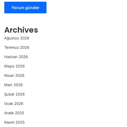
Archives
Ağustos 2026
Temmuz 2026
Haziran 2026
Mayıs 2026
Nisan 2026
Mart 2026
Şubat 2026
Ocak 2026
Aralık 2025
Kasım 2025