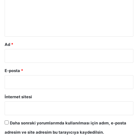
u
m
*
Ad
*
E-posta
*
İnternet sitesi
Daha sonraki yorumlarımda kullanılması için adım, e-posta
adresim ve site adresim bu tarayıcıya kaydedilsin.