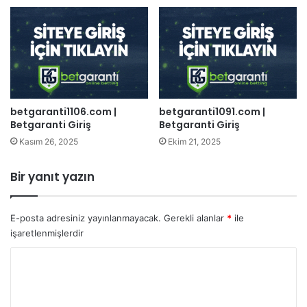
betgaranti1106.com |
betgaranti1091.com |
Betgaranti Giriş
Betgaranti Giriş
Kasım 26, 2025
Ekim 21, 2025
Bir yanıt yazın
E-posta adresiniz yayınlanmayacak.
Gerekli alanlar
*
ile
işaretlenmişlerdir
Y
o
r