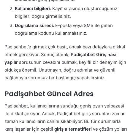
Kullanıcı bilgileri:
Kayıt sırasında oluşturduğunuz
bilgileri doğru girmelisiniz.
Doğrulama süreci:
E-posta veya SMS ile gelen
doğrulama kodunu kullanmalısınız.
Padişahbet’e girmek çok basit, ancak bazı detaylara dikkat
etmek gerekiyor. Sonuç olarak,
Padişahbet Giriş nasıl
yapılır
sorusunun cevabını bulmak, keyifli bir deneyim için
oldukça önemli. Unutmayın, doğru adımlar ve güvenli
bağlantıyla sorunsuz bir başlangıç yapabilirsiniz.
Padişahbet Güncel Adres
Padişahbet, kullanıcılarına sunduğu geniş oyun yelpazesi
ile dikkat çekiyor. Ancak, Padişahbet giriş sorunları zaman
zaman kullanıcıların canını sıkabiliyor. Bu tür durumlarla
karşılaşanlar için çeşitli
giriş alternatifleri
ve çözüm yolları