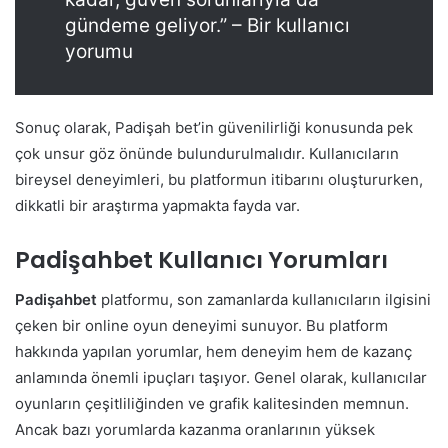
gündeme geliyor.” – Bir kullanıcı
yorumu
Sonuç olarak, Padişah bet’in güvenilirliği konusunda pek
çok unsur göz önünde bulundurulmalıdır. Kullanıcıların
bireysel deneyimleri, bu platformun itibarını oluştururken,
dikkatli bir araştırma yapmakta fayda var.
Padişahbet Kullanıcı Yorumları
Padişahbet
platformu, son zamanlarda kullanıcıların ilgisini
çeken bir online oyun deneyimi sunuyor. Bu platform
hakkında yapılan yorumlar, hem deneyim hem de kazanç
anlamında önemli ipuçları taşıyor. Genel olarak, kullanıcılar
oyunların çeşitliliğinden ve grafik kalitesinden memnun.
Ancak bazı yorumlarda kazanma oranlarının yüksek