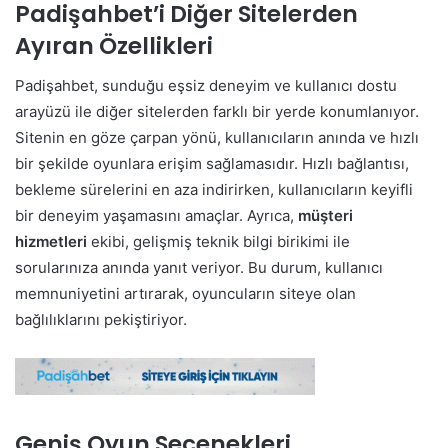
Padişahbet’i Diğer Sitelerden
Ayıran Özellikleri
Padişahbet, sunduğu eşsiz deneyim ve kullanıcı dostu
arayüzü ile diğer sitelerden farklı bir yerde konumlanıyor.
Sitenin en göze çarpan yönü, kullanıcıların anında ve hızlı
bir şekilde oyunlara erişim sağlamasıdır. Hızlı bağlantısı,
bekleme sürelerini en aza indirirken, kullanıcıların keyifli
bir deneyim yaşamasını amaçlar. Ayrıca,
müşteri
hizmetleri
ekibi, gelişmiş teknik bilgi birikimi ile
sorularınıza anında yanıt veriyor. Bu durum, kullanıcı
memnuniyetini artırarak, oyuncuların siteye olan
bağlılıklarını pekiştiriyor.
Geniş Oyun Seçenekleri