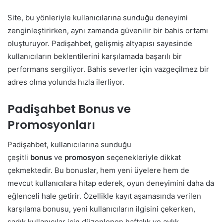
Site, bu yönleriyle kullanıcılarına sunduğu deneyimi
zenginleştirirken, aynı zamanda güvenilir bir bahis ortamı
oluşturuyor. Padişahbet, gelişmiş altyapısı sayesinde
kullanıcıların beklentilerini karşılamada başarılı bir
performans sergiliyor. Bahis severler için vazgeçilmez bir
adres olma yolunda hızla ilerliyor.
Padişahbet Bonus ve
Promosyonları
Padişahbet, kullanıcılarına sunduğu
çeşitli
bonus
ve
promosyon
seçenekleriyle dikkat
çekmektedir. Bu bonuslar, hem yeni üyelere hem de
mevcut kullanıcılara hitap ederek, oyun deneyimini daha da
eğlenceli hale getirir. Özellikle kayıt aşamasında verilen
karşılama bonusu, yeni kullanıcıların ilgisini çekerken,
sadık kullanıcılar için düzenlenen haftalık ve aylık