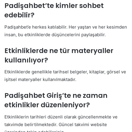
Padişahbet’te kimler sohbet
edebilir?
Padişahbet’e herkes katılabilir. Her yaştan ve her kesimden
insan, bu etkinliklerde düşüncelerini paylaşabilir.
Etkinliklerde ne tür materyaller
kullanılıyor?
Etkinliklerde genellikle tarihsel belgeler, kitaplar, görsel ve
işitsel materyaller kullanılmaktadır.
Padişahbet Giriş’te ne zaman
etkinlikler düzenleniyor?
Etkinliklerin tarihleri düzenli olarak güncellenmekte ve
takvimde belirtilmektedir. Güncel takvimi website