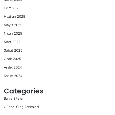
Ekim 2025
Haziran 2025
Mayıs 2025
Nisan 2025
Mart 2025
Şubat 2025
Ocak 2025
Aralık 2024
Kasım 2024
Categories
Bahis Siteleri
Güncel Giriş Adresleri