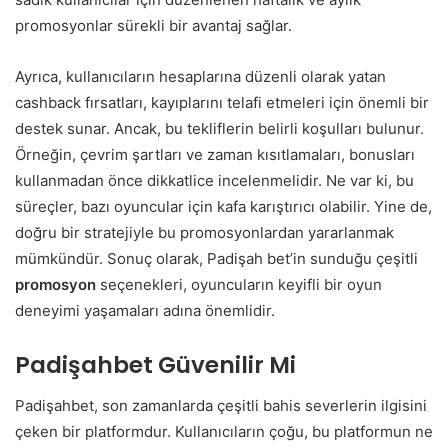
promosyonlar sürekli bir avantaj sağlar.
Ayrıca, kullanıcıların hesaplarına düzenli olarak yatan
cashback fırsatları, kayıplarını telafi etmeleri için önemli bir
destek sunar. Ancak, bu tekliflerin belirli koşulları bulunur.
Örneğin, çevrim şartları ve zaman kısıtlamaları, bonusları
kullanmadan önce dikkatlice incelenmelidir. Ne var ki, bu
süreçler, bazı oyuncular için kafa karıştırıcı olabilir. Yine de,
doğru bir stratejiyle bu promosyonlardan yararlanmak
mümkündür. Sonuç olarak, Padişah bet’in sunduğu çeşitli
promosyon
seçenekleri, oyuncuların keyifli bir oyun
deneyimi yaşamaları adına önemlidir.
Padişahbet Güvenilir Mi
Padişahbet, son zamanlarda çeşitli bahis severlerin ilgisini
çeken bir platformdur. Kullanıcıların çoğu, bu platformun ne