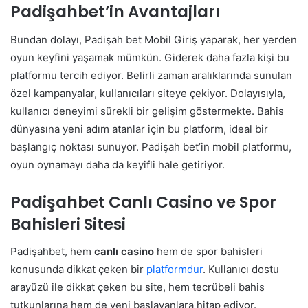
Padişahbet’in Avantajları
Bundan dolayı, Padişah bet Mobil Giriş yaparak, her yerden
oyun keyfini yaşamak mümkün. Giderek daha fazla kişi bu
platformu tercih ediyor. Belirli zaman aralıklarında sunulan
özel kampanyalar, kullanıcıları siteye çekiyor. Dolayısıyla,
kullanıcı deneyimi sürekli bir gelişim göstermekte. Bahis
dünyasına yeni adım atanlar için bu platform, ideal bir
başlangıç noktası sunuyor. Padişah bet’in mobil platformu,
oyun oynamayı daha da keyifli hale getiriyor.
Padişahbet Canlı Casino ve Spor
Bahisleri Sitesi
Padişahbet, hem
canlı casino
hem de spor bahisleri
konusunda dikkat çeken bir
platformdur
. Kullanıcı dostu
arayüzü ile dikkat çeken bu site, hem tecrübeli bahis
tutkunlarına hem de yeni başlayanlara hitap ediyor.