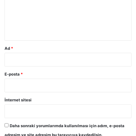
r
u
m
*
Ad
*
E-posta
*
İnternet sitesi
Daha sonraki yorumlarımda kullanılması için adım, e-posta
adresim ve site adresim bu tarayıcıya kaydedilsin.