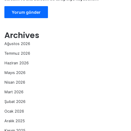
Archives
Ağustos 2026
Temmuz 2026
Haziran 2026
Mayıs 2026
Nisan 2026
Mart 2026
Şubat 2026
Ocak 2026
Aralık 2025
Kasım 2025