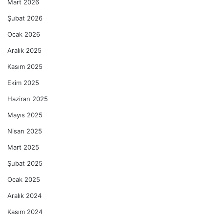
Mart 2026
Şubat 2026
Ocak 2026
Aralık 2025
Kasım 2025
Ekim 2025
Haziran 2025
Mayıs 2025
Nisan 2025
Mart 2025
Şubat 2025
Ocak 2025
Aralık 2024
Kasım 2024