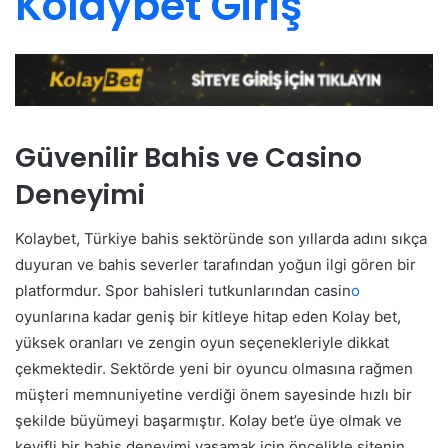
Kolaybet Giriş
Güvenilir Bahis ve Casino
Deneyimi
Kolaybet, Türkiye bahis sektöründe son yıllarda adını sıkça
duyuran ve bahis severler tarafından yoğun ilgi gören bir
platformdur. Spor bahisleri tutkunlarından casin
o
oyunlarına kadar geniş bir kitleye hitap eden Kolay bet,
yüksek oranları ve zengin oyun seçenekleriyle dikkat
çekmektedir. Sektörde yeni bir oyuncu olmasına rağmen
müşteri memnuniyetine verdiği önem sayesinde hızlı bir
şekilde büyümeyi başarmıştır. Kolay bet’e üye olmak ve
keyifli bir bahis deneyimi yaşamak için öncelikle sitenin