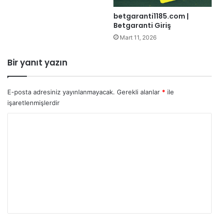
betgaranti1185.com |
Betgaranti Giriş
Mart 11, 2026
Bir yanıt yazın
E-posta adresiniz yayınlanmayacak.
Gerekli alanlar
*
ile
işaretlenmişlerdir
Y
o
r
u
m
*