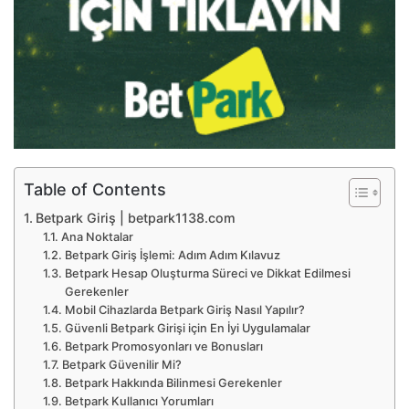
Table of Contents
Betpark Giriş | betpark1138.com
Ana Noktalar
Betpark Giriş İşlemi: Adım Adım Kılavuz
Betpark Hesap Oluşturma Süreci ve Dikkat Edilmesi
Gerekenler
Mobil Cihazlarda Betpark Giriş Nasıl Yapılır?
Güvenli Betpark Girişi için En İyi Uygulamalar
Betpark Promosyonları ve Bonusları
Betpark Güvenilir Mi?
Betpark Hakkında Bilinmesi Gerekenler
Betpark Kullanıcı Yorumları