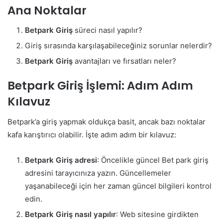
Ana Noktalar
Betpark Giriş
süreci nasıl yapılır?
Giriş sırasında karşılaşabileceğiniz sorunlar nelerdir?
Betpark Giriş
avantajları ve fırsatları neler?
Betpark Giriş İşlemi: Adım Adım
Kılavuz
Betpark’a giriş yapmak oldukça basit, ancak bazı noktalar
kafa karıştırıcı olabilir. İşte adım adım bir kılavuz:
Betpark Giriş adresi
: Öncelikle güncel Bet park giriş
adresini tarayıcınıza yazın. Güncellemeler
yaşanabileceği için her zaman güncel bilgileri kontrol
edin.
Betpark Giriş nasıl yapılır
: Web sitesine girdikten