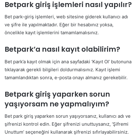
Betpark giriş işlemleri nasıl yapılır?
Bet park-giriş işlemleri, web sitesine giderek kullanıcı adı
ve şifre ile yapılmaktadır. Eğer bir hesabınız yoksa,
öncelikle kayıt işlemlerini tamamlamalısınız.
Betpark’a nasıl kayıt olabilirim?
Bet park’a kayıt olmak için ana sayfadaki ‘Kayıt Ol’ butonuna
tıklayarak gerekli bilgileri doldurmalısınız. Kayıt işlemi
tamamlandıktan sonra, e-posta onayı almanız gerekebilir.
Betpark giriş yaparken sorun
yaşıyorsam ne yapmalıyım?
Bet park giriş yaparken sorun yaşıyorsanız, kullanıcı adı ve
şifrenizi kontrol edin. Eğer şifrenizi unuttuysanız, ‘Şifremi
Unuttum’ seçeneğini kullanarak şifrenizi sıfırlayabilirsiniz.