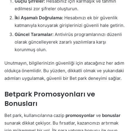
Güçlü Şifreler:
Hesabınız için karmaşık ve tahmin
edilmesi zor şifreler oluşturun.
İki Aşamalı Doğrulama:
Hesabınızı ek bir güvenlik
katmanıyla koruyarak girişlerinizi güvenli hale getirin.
Güncel Taramalar:
Antivirüs programlarınızı düzenli
olarak güncelleyerek zararlı yazılımlara karşı
korunmuş olun.
Unutmayın, bilgilerinizin güvenliği için atacağınız her adım
oldukça önemlidir. Bu yüzden, dikkatli olmak ve yukarıdaki
adımları uygulamak, güvenli bir Bet park deneyimi sağlar.
Betpark Promosyonları ve
Bonusları
Bet park, kullanıcılarına cazip
promosyonlar
ve
bonuslar
sunarak dikkat çekiyor. Bu fırsatlar, kazancınızı artırmak
için mükemmel bir yol. İlk para yatırma bonusu ile oyun