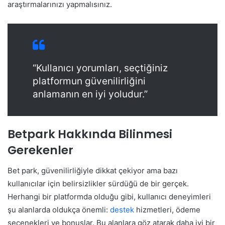
araştırmalarınızı yapmalısınız.
“Kullanıcı yorumları, seçtiğiniz
platformun güvenilirliğini
anlamanın en iyi yoludur.”
Betpark Hakkında Bilinmesi
Gerekenler
Bet park, güvenilirliğiyle dikkat çekiyor ama bazı
kullanıcılar için belirsizlikler sürdüğü de bir gerçek.
Herhangi bir platformda olduğu gibi, kullanıcı deneyimleri
şu alanlarda oldukça önemli:
destek
hizmetleri, ödeme
seçenekleri ve bonuslar. Bu alanlara göz atarak daha iyi bir