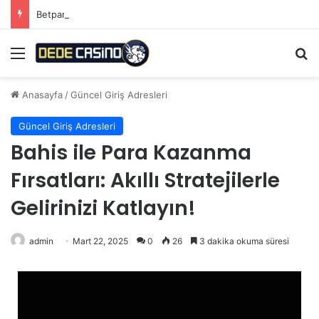
Betpark Giriş | betpark1520.com
Menü
Ar
Anasayfa
/
Güncel Giriş Adresleri
Güncel Giriş Adresleri
Bahis ile Para Kazanma
Fırsatları: Akıllı Stratejilerle
Gelirinizi Katlayın!
admin
Mart 22, 2025
0
26
3 dakika okuma süresi