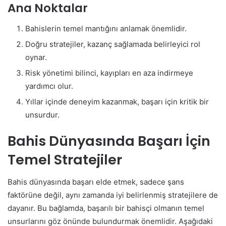
Ana Noktalar
Bahislerin temel mantığını anlamak önemlidir.
Doğru stratejiler, kazanç sağlamada belirleyici rol
oynar.
Risk yönetimi bilinci, kayıpları en aza indirmeye
yardımcı olur.
Yıllar içinde deneyim kazanmak, başarı için kritik bir
unsurdur.
Bahis Dünyasında Başarı İçin
Temel Stratejiler
Bahis dünyasında başarı elde etmek, sadece şans
faktörüne değil, aynı zamanda iyi belirlenmiş stratejilere de
dayanır. Bu bağlamda, başarılı bir bahisçi olmanın temel
unsurlarını göz önünde bulundurmak önemlidir. Aşağıdaki