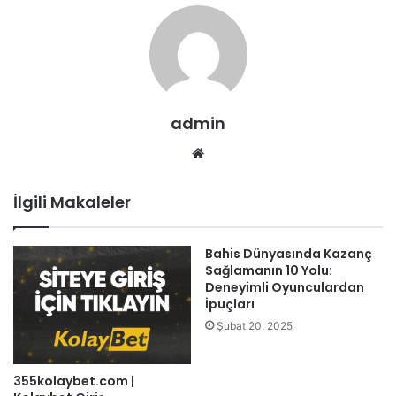
admin
Web
sitesi
İlgili Makaleler
Bahis Dünyasında Kazanç
Sağlamanın 10 Yolu:
Deneyimli Oyunculardan
İpuçları
Şubat 20, 2025
355kolaybet.com |