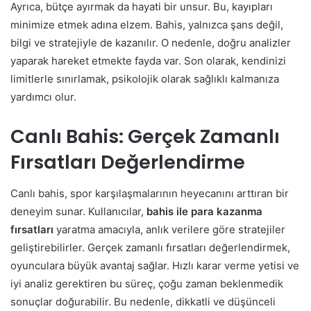
Ayrıca, bütçe ayırmak da hayati bir unsur. Bu, kayıpları
minimize etmek adına elzem. Bahis, yalnızca şans değil,
bilgi ve stratejiyle de kazanılır. O nedenle, doğru analizler
yaparak hareket etmekte fayda var. Son olarak, kendinizi
limitlerle sınırlamak, psikolojik olarak sağlıklı kalmanıza
yardımcı olur.
Canlı Bahis: Gerçek Zamanlı
Fırsatları Değerlendirme
Canlı bahis, spor karşılaşmalarının heyecanını arttıran bir
deneyim sunar. Kullanıcılar,
bahis ile para kazanma
fırsatları
yaratma amacıyla, anlık verilere göre stratejiler
geliştirebilirler. Gerçek zamanlı fırsatları değerlendirmek,
oyunculara büyük avantaj sağlar. Hızlı karar verme yetisi ve
iyi analiz gerektiren bu süreç, çoğu zaman beklenmedik
sonuçlar doğurabilir. Bu nedenle, dikkatli ve düşünceli