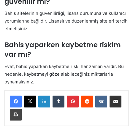
güvenilir mi?
Bahis sitelerinin güvenilirliği, lisans durumuna ve kullanıcı
yorumlarına bağlıdır. Lisanslı ve düzenlenmiş siteleri tercih
etmelisiniz.
Bahis yaparken kaybetme riskim
var mı?
Evet, bahis yaparken kaybetme riski her zaman vardır. Bu
nedenle, kaybetmeyi göze alabileceğiniz miktarlarla
oynamalısınız.
LinkedIn
Tumblr
Pinterest
Reddit
VKontakte
E-Posta ile paylaş
Yazdır