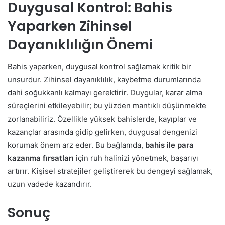
Duygusal Kontrol: Bahis
Yaparken Zihinsel
Dayanıklılığın Önemi
Bahis yaparken, duygusal kontrol sağlamak kritik bir
unsurdur. Zihinsel dayanıklılık, kaybetme durumlarında
dahi soğukkanlı kalmayı gerektirir. Duygular, karar alma
süreçlerini etkileyebilir; bu yüzden mantıklı düşünmekte
zorlanabiliriz. Özellikle yüksek bahislerde, kayıplar ve
kazançlar arasında gidip gelirken, duygusal dengenizi
korumak önem arz eder. Bu bağlamda,
bahis ile para
kazanma fırsatları
için ruh halinizi yönetmek, başarıyı
artırır. Kişisel stratejiler geliştirerek bu dengeyi sağlamak,
uzun vadede kazandırır.
Sonuç