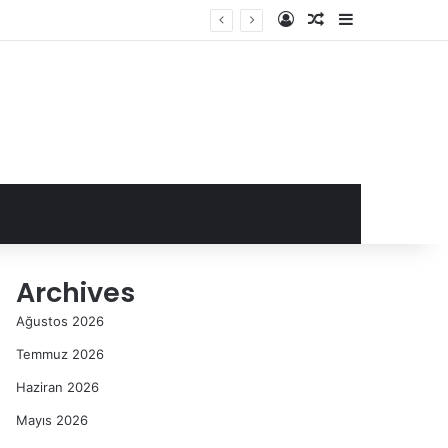
Kayıt Ol
Rastgele Makale
Kenar Bölme
Archives
Ağustos 2026
Temmuz 2026
Haziran 2026
Mayıs 2026