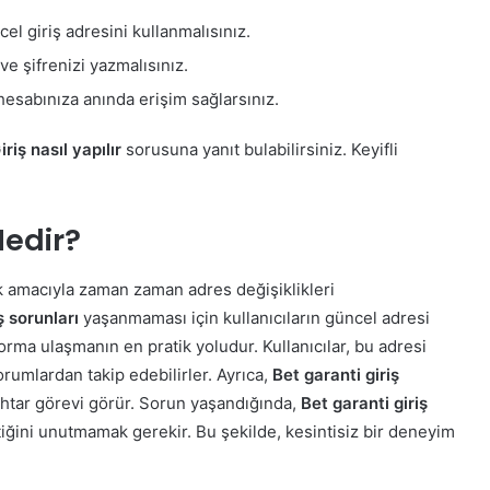
el giriş adresini kullanmalısınız.
ve şifrenizi yazmalısınız.
hesabınıza anında erişim sağlarsınız.
riş nasıl yapılır
sorusuna yanıt bulabilirsiniz. Keyifli
Nedir?
ak amacıyla zaman zaman adres değişiklikleri
ş sorunları
yaşanmaması için kullanıcıların güncel adresi
orma ulaşmanın en pratik yoludur. Kullanıcılar, bu adresi
rumlardan takip edebilirler. Ayrıca,
Bet garanti giriş
ahtar görevi görür. Sorun yaşandığında,
Bet garanti giriş
tiğini unutmamak gerekir. Bu şekilde, kesintisiz bir deneyim