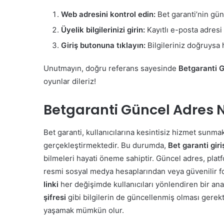
Web adresini kontrol edin:
Bet garanti’nin günc
Üyelik bilgilerinizi girin:
Kayıtlı e-posta adresi 
Giriş butonuna tıklayın:
Bilgileriniz doğruysa 
Unutmayın, doğru referans sayesinde
Betgaranti Gi
oyunlar dileriz!
Betgaranti Güncel Adres 
Bet garanti, kullanıcılarına kesintisiz hizmet sunm
gerçekleştirmektedir. Bu durumda,
Bet garanti giri
bilmeleri hayati öneme sahiptir. Güncel adres, platf
resmi sosyal medya hesaplarından veya güvenilir fo
linki
her değişimde kullanıcıları yönlendiren bir an
şifresi
gibi bilgilerin de güncellenmiş olması gerek
yaşamak mümkün olur.