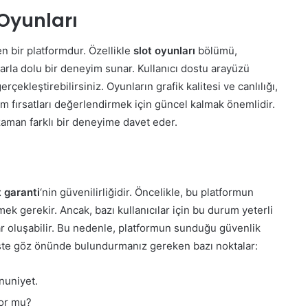
 Oyunları
n bir platformdur. Özellikle
slot oyunları
bölümü,
arla dolu bir deneyim sunar. Kullanıcı dostu arayüzü
erçekleştirebilirsiniz. Oyunların grafik kalitesi ve canlılığı,
m fırsatları değerlendirmek için güncel kalmak önemlidir.
 zaman farklı bir deneyime davet eder.
 garanti
‘nin güvenilirliğidir. Öncelikle, bu platformun
ek gerekir. Ancak, bazı kullanıcılar için bu durum yeterli
klar oluşabilir. Bu nedenle, platformun sunduğu güvenlik
şte göz önünde bulundurmanız gereken bazı noktalar:
nuniyet.
or mu?