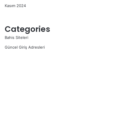
Kasım 2024
Categories
Bahis Siteleri
Güncel Giriş Adresleri