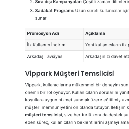
Sıra dışı Kampanyalar:
Çeşitli zaman dilimleri
Sadakat Programı:
Uzun süreli kullanıcılar içi
sunar.
Promosyon Adı
Açıklama
İlk Kullanım İndirimi
Yeni kullanıcıların i
Arkadaş Tavsiyesi
Arkadaşınızı davet etti
Vippark Müşteri Temsilcisi
Vippark, kullanıcılarına mükemmel bir deneyim sun
önemli bir rol oynuyor. Kullanıcıların sorularını y
koşullara uygun hizmet sunmak üzere eğitilmiş uzman
müşteri memnuniyetini ön planda tutuyor. İletişim 
müşteri temsilcisi
, size her türlü konuda destek su
eden süreç, kullanıcıların beklentilerini aşmayı ama