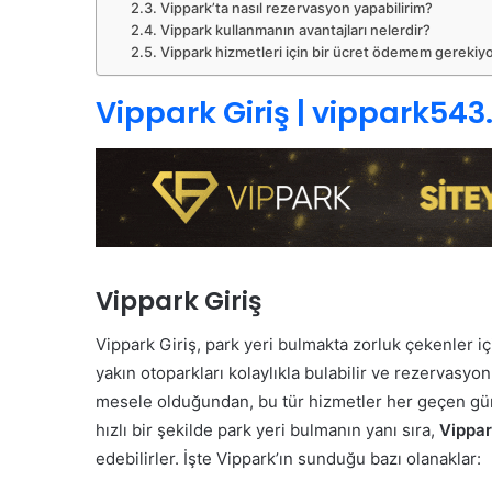
Vippark’ta nasıl rezervasyon yapabilirim?
Vippark kullanmanın avantajları nelerdir?
Vippark hizmetleri için bir ücret ödemem gerekiy
Vippark Giriş | vippark54
Vippark Giriş
Vippark Giriş, park yeri bulmakta zorluk çekenler i
yakın otoparkları kolaylıkla bulabilir ve rezervasyon
mesele olduğundan, bu tür hizmetler her geçen gün 
hızlı bir şekilde park yeri bulmanın yanı sıra,
Vippar
edebilirler. İşte Vippark’ın sunduğu bazı olanaklar: