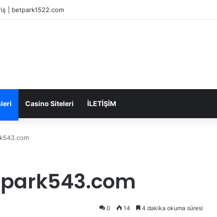
riş | betpark1522.com
leri
Casino Siteleri
İLETİŞİM
ark543.com
vippark543.com
0
14
4 dakika okuma süresi