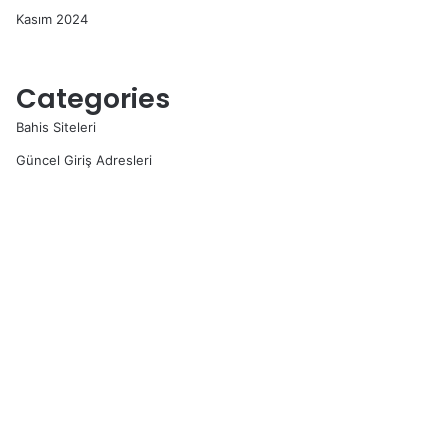
Kasım 2024
Categories
Bahis Siteleri
Güncel Giriş Adresleri