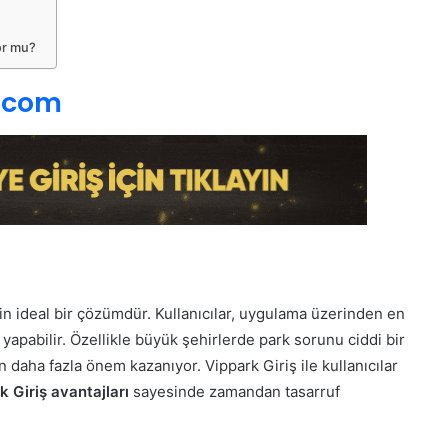
or mu?
3.com
çin ideal bir çözümdür. Kullanıcılar, uygulama üzerinden en
 yapabilir. Özellikle büyük şehirlerde park sorunu ciddi bir
daha fazla önem kazanıyor. Vippark Giriş ile kullanıcılar
k Giriş avantajları
sayesinde zamandan tasarruf