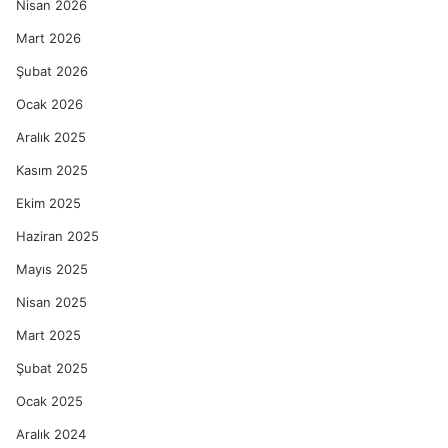
Nisan 2026
Mart 2026
Şubat 2026
Ocak 2026
Aralık 2025
Kasım 2025
Ekim 2025
Haziran 2025
Mayıs 2025
Nisan 2025
Mart 2025
Şubat 2025
Ocak 2025
Aralık 2024