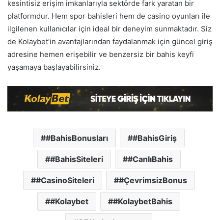
kesintisiz erişim imkanlarıyla sektörde fark yaratan bir
platformdur. Hem spor bahisleri hem de casino oyunları ile
ilgilenen kullanıcılar için ideal bir deneyim sunmaktadır. Siz
de Kolaybet’in avantajlarından faydalanmak için güncel giriş
adresine hemen erişebilir ve benzersiz bir bahis keyfi
yaşamaya başlayabilirsiniz.
#BahisBonusları
#BahisGiriş
#BahisSiteleri
#CanlıBahis
#CasinoSiteleri
#ÇevrimsizBonus
#Kolaybet
#KolaybetBahis