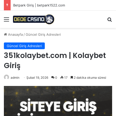
Betpark Giriş | betpark1522.com
Menü
Ar
Anasayfa
/
Güncel Giriş Adresleri
Güncel Giriş Adresleri
351kolaybet.com | Kolaybet
Giriş
admin
Şubat 19, 2026
0
17
2 dakika okuma süresi