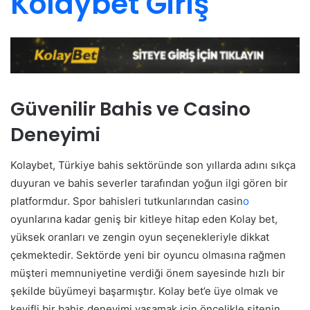
Kolaybet Giriş
Güvenilir Bahis ve Casino
Deneyimi
Kolaybet, Türkiye bahis sektöründe son yıllarda adını sıkça
duyuran ve bahis severler tarafından yoğun ilgi gören bir
platformdur. Spor bahisleri tutkunlarından casin
o
oyunlarına kadar geniş bir kitleye hitap eden Kolay bet,
yüksek oranları ve zengin oyun seçenekleriyle dikkat
çekmektedir. Sektörde yeni bir oyuncu olmasına rağmen
müşteri memnuniyetine verdiği önem sayesinde hızlı bir
şekilde büyümeyi başarmıştır. Kolay bet’e üye olmak ve
keyifli bir bahis deneyimi yaşamak için öncelikle sitenin