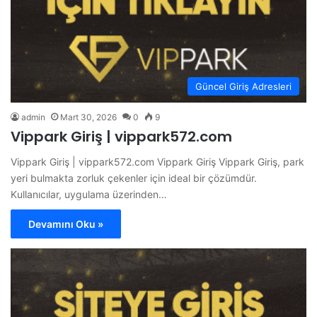
Güncel Giriş Adresleri
admin
Mart 30, 2026
0
9
Vippark Giriş | vippark572.com
Vippark Giriş | vippark572.com Vippark Giriş Vippark Giriş, park
yeri bulmakta zorluk çekenler için ideal bir çözümdür.
Kullanıcılar, uygulama üzerinden…
Devamını Oku »