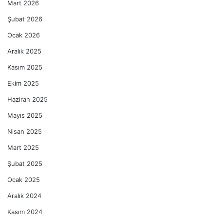
Mart 2026
Şubat 2026
Ocak 2026
Aralık 2025
Kasım 2025
Ekim 2025
Haziran 2025
Mayıs 2025
Nisan 2025
Mart 2025
Şubat 2025
Ocak 2025
Aralık 2024
Kasım 2024