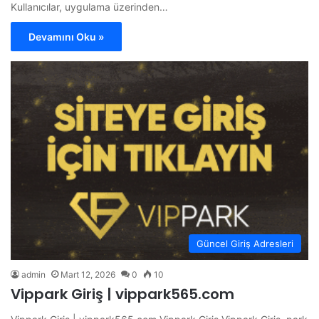
Kullanıcılar, uygulama üzerinden…
Devamını Oku »
Güncel Giriş Adresleri
admin
Mart 12, 2026
0
10
Vippark Giriş | vippark565.com