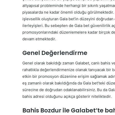
altyapısal probleminde herhangi bir sıkıntı yaşatma
piyasalarda ne kadar önemli olduğu görülmektedir. Bu
işlevsellik oluşturan Gala bet’in düzeyini doğruda
ilerleyişleri. Bu sebepten de Gala bet güvenilirlik 
promosyonlarındaki düzenlemelere kadar birçok deta
devam etmektedir.
Genel Değerlendirme
Genel olarak bakıldığı zaman Galabet, canlı bahis v
rahatlıkla değerlendirmenize olanak tanıyacak bir bah
etkin bir promosyon düzenine erişim sağlamak adın
eş zamanlı olarak bakıldığında da Gala bet’teki düze
sürecine de doğrudan odaklanabilirsiniz. Bu da Galab
bahis adresi olduğunu açıkça gösterir niteliktedir.
Bahis Bozdur ile Galabet’te b