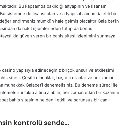
maktadır. Bu kapsamda bakıldığı altyapının ve lisansın
 sistemde de lisansı olan ve altyapısal açıdan da etili bir
n değerlendirmeniz mümkün hale gelmiş olacaktır Gala bet’in
açısından da nakit işlemlerinden tutup da bonus
ycılıkla güven veren bir bahis sitesi izlenimini sunmaya
e casino yapısıyla edineceğiniz birçok unsur ve etkileşimi
is sitesi. Çeşitli olanaklar, başarılı oranlar ve her zaman
a muhakkak Galabet’i denemelisiniz. Bu deneme süreci ile
nlemelerini takip altına alabilir, her zaman etkin bir kazanım
et bahis sitesinin ne denli etkili ve sorunsuz bir canlı
ahsin kontrolü sende…