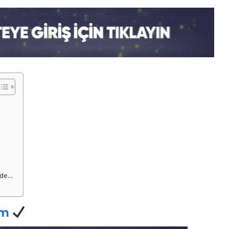
nde…
om