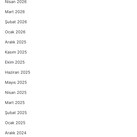
Nisan 2026
Mart 2026
Şubat 2026
Ocak 2026
Aralık 2025
Kasım 2025
Ekim 2025
Haziran 2025
Mayıs 2025
Nisan 2025
Mart 2025
Şubat 2025
Ocak 2025
Aralık 2024