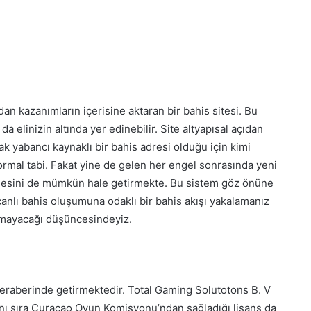
an kazanımların içerisine aktaran bir bahis sitesi. Bu
a elinizin altında yer edinebilir. Site altyapısal açıdan
k yabancı kaynaklı bir bahis adresi olduğu için kimi
ormal tabi. Fakat yine de gelen her engel sonrasında yeni
lmesini de mümkün hale getirmekte. Bu sistem göz önüne
canlı bahis oluşumuna odaklı bir bahis akışı yakalamanız
lmayacağı düşüncesindeyiz.
beraberinde getirmektedir. Total Gaming Solutotons B. V
yanı sıra Curaçao Oyun Komisyonu’ndan sağladığı lisans da