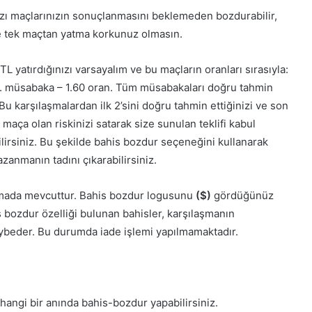
nızı maçlarınızın sonuçlanmasını beklemeden bozdurabilir,
de tek maçtan yatma korkunuz olmasın.
yatırdığınızı varsayalım ve bu maçların oranları sırasıyla:
 3. müsabaka – 1.60 oran. Tüm müsabakaları doğru tahmin
 karşılaşmalardan ilk 2’sini doğru tahmin ettiğinizi ve son
aça olan riskinizi satarak size sunulan teklifi kabul
ilirsiniz. Bu şekilde bahis bozdur seçeneğini kullanarak
azanmanın tadını çıkarabilirsiniz.
mada mevcuttur. Bahis bozdur logusunu
($)
gördüğünüz
 bozdur özelliği bulunan bahisler, karşılaşmanın
ybeder. Bu durumda iade işlemi yapılmamaktadır.
rhangi bir anında bahis-bozdur yapabilirsiniz.