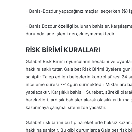
– Bahis-Bozdur yapacağınız maçları seçerken
($)
i
– Bahis Bozdur özelliği bulunan bahisler, karşılaş
durumda iade işlemi gerçekleşmemektedir.
RİSK BİRİMİ KURALLARI
Galabet Risk Birimi oyuncuların hesabını ve oyunla
hakkını saklı tutar. Gala bet Risk Birimi üyelere gü
sahiptir Talep edilen belgelerin kontrol süresi 24 
inceleme süresi 7-14gün sürmektedir Miktarlara bakı
yapılacaktır. Karşılıklı bahis – Surebet, sürekli o
hareketleri, ardışık bahisler alarak olasılık arttırma
kazanmaya çalışma, sitemizde yasaktır.
Galabet risk birimi bu tip hareketlerle haksız kaza
hakkına sahiptir. Bu gibi durumlarda Gala bet risk