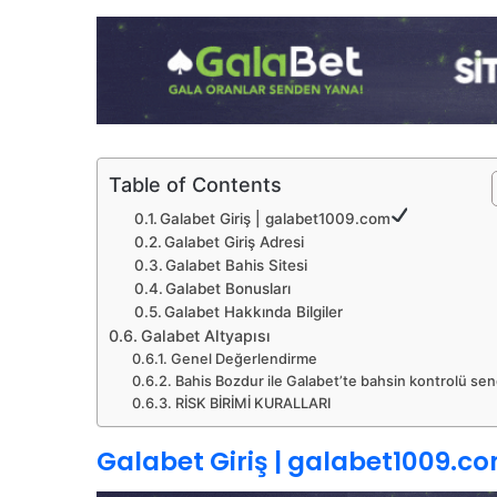
Table of Contents
Galabet Giriş | galabet1009.com
Galabet Giriş Adresi
Galabet Bahis Sitesi
Galabet Bonusları
Galabet Hakkında Bilgiler
Galabet Altyapısı
Genel Değerlendirme
Bahis Bozdur ile Galabet’te bahsin kontrolü se
RİSK BİRİMİ KURALLARI
Galabet Giriş | galabet1009.c