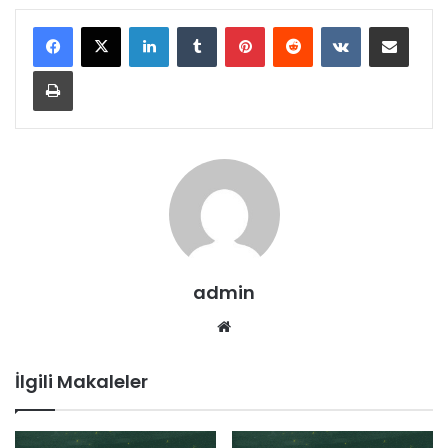
LinkedIn
Tumblr
Pinterest
Reddit
VKontakte
E-Posta ile paylaş
Yazdır
admin
Web
sitesi
İlgili Makaleler