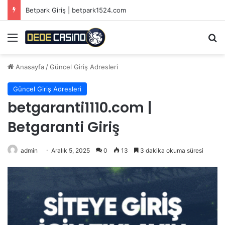
Betpark Giriş | betpark1524.com
Menü
Ar
Anasayfa
/
Güncel Giriş Adresleri
Güncel Giriş Adresleri
betgaranti1110.com |
Betgaranti Giriş
admin
Aralık 5, 2025
0
13
3 dakika okuma süresi