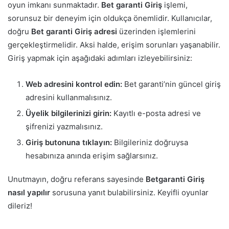
oyun imkanı sunmaktadır.
Bet garanti Giriş
işlemi,
sorunsuz bir deneyim için oldukça önemlidir. Kullanıcılar,
doğru
Bet garanti Giriş adresi
üzerinden işlemlerini
gerçekleştirmelidir. Aksi halde, erişim sorunları yaşanabilir.
Giriş yapmak için aşağıdaki adımları izleyebilirsiniz:
Web adresini kontrol edin:
Bet garanti’nin güncel giriş
adresini kullanmalısınız.
Üyelik bilgilerinizi girin:
Kayıtlı e-posta adresi ve
şifrenizi yazmalısınız.
Giriş butonuna tıklayın:
Bilgileriniz doğruysa
hesabınıza anında erişim sağlarsınız.
Unutmayın, doğru referans sayesinde
Betgaranti Giriş
nasıl yapılır
sorusuna yanıt bulabilirsiniz. Keyifli oyunlar
dileriz!