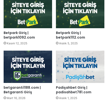
Betpark Giriş |
Betpark Giriş |
betpark1092.com
betpark1112.com
Kasım 12, 2025
Aralık 5, 2025
betgaranti1188.com |
Padişahbet Giriş |
Betgaranti Giriş
padisahbet781.com
Mart 16, 2026
Aralık 1, 2025