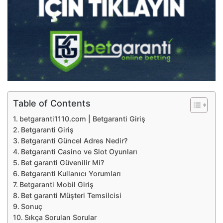
Table of Contents
betgaranti1110.com | Betgaranti Giriş
Betgaranti Giriş
Betgaranti Güncel Adres Nedir?
Betgaranti Casino ve Slot Oyunları
Bet garanti Güvenilir Mi?
Betgaranti Kullanıcı Yorumları
Betgaranti Mobil Giriş
Bet garanti Müşteri Temsilcisi
Sonuç
Sıkça Sorulan Sorular