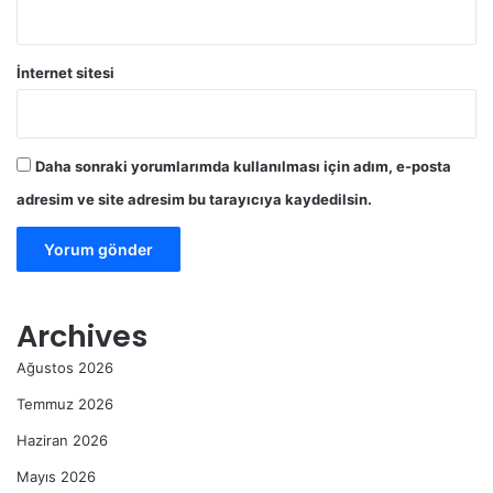
İnternet sitesi
Daha sonraki yorumlarımda kullanılması için adım, e-posta
adresim ve site adresim bu tarayıcıya kaydedilsin.
Archives
Ağustos 2026
Temmuz 2026
Haziran 2026
Mayıs 2026