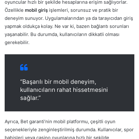
oyuncular hızlı bir şekilde hesaplarına erişim sağlıyorlar.
Özellikle
mobil giriş
işlemleri, sorunsuz ve pratik bir
deneyim sunuyor. Uygulamalarından ya da tarayıcıdan giriş
yapmak oldukça kolay. Ne var ki, bazen bağlantı sorunları
yaşanabilir. Bu durumda, kullanıcıların dikkatli olması
gerekebilir.
“Başarılı bir mobil deneyim,
kullanıcıların rahat hissetmesini
sağlar.”
Ayrıca, Bet garanti’nin mobil platformu, çeşitli oyun
seçenekleriyle zenginleştirilmiş durumda. Kullanıcılar, spor
bahisleri veya casino oyunlarına hızlı bir şekilde