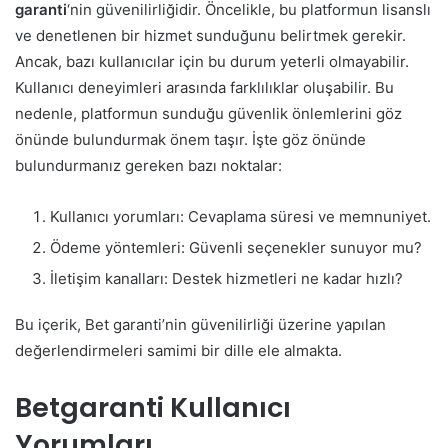
garanti
‘nin güvenilirliğidir. Öncelikle, bu platformun lisanslı
ve denetlenen bir hizmet sunduğunu belirtmek gerekir.
Ancak, bazı kullanıcılar için bu durum yeterli olmayabilir.
Kullanıcı deneyimleri arasında farklılıklar oluşabilir. Bu
nedenle, platformun sunduğu güvenlik önlemlerini göz
önünde bulundurmak önem taşır. İşte göz önünde
bulundurmanız gereken bazı noktalar:
Kullanıcı yorumları: Cevaplama süresi ve memnuniyet.
Ödeme yöntemleri: Güvenli seçenekler sunuyor mu?
İletişim kanalları: Destek hizmetleri ne kadar hızlı?
Bu içerik, Bet garanti’nin güvenilirliği üzerine yapılan
değerlendirmeleri samimi bir dille ele almakta.
Betgaranti Kullanıcı
Yorumları