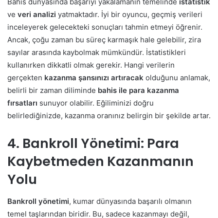
Bahis dünyasında başarıyı yakalamanın temelinde
istatistik
ve
veri analizi
yatmaktadır. İyi bir oyuncu, geçmiş verileri
inceleyerek gelecekteki sonuçları tahmin etmeyi öğrenir.
Ancak, çoğu zaman bu süreç karmaşık hale gelebilir, zira
sayılar arasında kaybolmak mümkündür. İstatistikleri
kullanırken dikkatli olmak gerekir. Hangi verilerin
gerçekten
kazanma şansınızı artıracak
olduğunu anlamak,
belirli bir zaman diliminde
bahis ile para kazanma
fırsatları
sunuyor olabilir. Eğiliminizi doğru
belirlediğinizde, kazanma oranınız belirgin bir şekilde artar.
4. Bankroll Yönetimi: Para
Kaybetmeden Kazanmanın
Yolu
Bankroll yönetimi
, kumar dünyasında başarılı olmanın
temel taşlarından biridir. Bu, sadece kazanmayı değil,