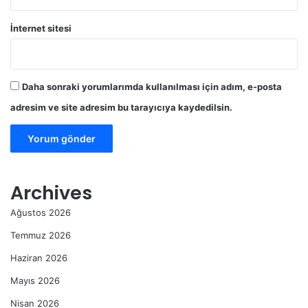
İnternet sitesi
Daha sonraki yorumlarımda kullanılması için adım, e-posta
adresim ve site adresim bu tarayıcıya kaydedilsin.
Archives
Ağustos 2026
Temmuz 2026
Haziran 2026
Mayıs 2026
Nisan 2026