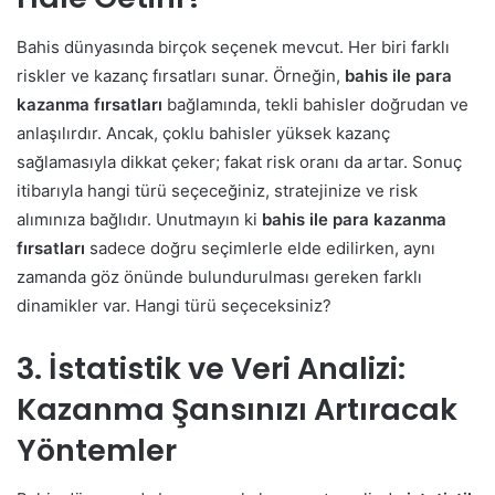
Bahis dünyasında birçok seçenek mevcut. Her biri farklı
riskler ve kazanç fırsatları sunar. Örneğin,
bahis ile para
kazanma fırsatları
bağlamında, tekli bahisler doğrudan ve
anlaşılırdır. Ancak, çoklu bahisler yüksek kazanç
sağlamasıyla dikkat çeker; fakat risk oranı da artar. Sonuç
itibarıyla hangi türü seçeceğiniz, stratejinize ve risk
alımınıza bağlıdır. Unutmayın ki
bahis ile para kazanma
fırsatları
sadece doğru seçimlerle elde edilirken, aynı
zamanda göz önünde bulundurulması gereken farklı
dinamikler var. Hangi türü seçeceksiniz?
3. İstatistik ve Veri Analizi:
Kazanma Şansınızı Artıracak
Yöntemler