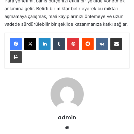
Para yönetimi, bahis bütçenizi etkili bir şekilde yönetmek
anlamına gelir. Belirli bir miktar belirleyerek bu miktarı
aşmamaya çalışmak, mali kayıplarınızı önlemeye ve uzun
vadede sürdürülebilir bir şekilde kazanmanıza katkı sağlar.
LinkedIn
Tumblr
Pinterest
Reddit
VKontakte
E-Posta ile paylaş
Yazdır
admin
Web