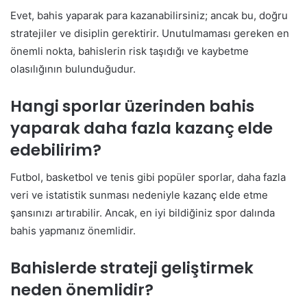
Evet, bahis yaparak para kazanabilirsiniz; ancak bu, doğru
stratejiler ve disiplin gerektirir. Unutulmaması gereken en
önemli nokta, bahislerin risk taşıdığı ve kaybetme
olasılığının bulunduğudur.
Hangi sporlar üzerinden bahis
yaparak daha fazla kazanç elde
edebilirim?
Futbol, basketbol ve tenis gibi popüler sporlar, daha fazla
veri ve istatistik sunması nedeniyle kazanç elde etme
şansınızı artırabilir. Ancak, en iyi bildiğiniz spor dalında
bahis yapmanız önemlidir.
Bahislerde strateji geliştirmek
neden önemlidir?