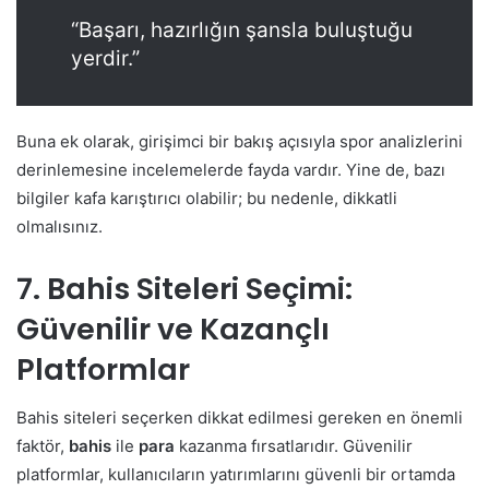
“Başarı, hazırlığın şansla buluştuğu
yerdir.”
Buna ek olarak, girişimci bir bakış açısıyla spor analizlerini
derinlemesine incelemelerde fayda vardır. Yine de, bazı
bilgiler kafa karıştırıcı olabilir; bu nedenle, dikkatli
olmalısınız.
7. Bahis Siteleri Seçimi:
Güvenilir ve Kazançlı
Platformlar
Bahis siteleri seçerken dikkat edilmesi gereken en önemli
faktör,
bahis
ile
para
kazanma fırsatlarıdır. Güvenilir
platformlar, kullanıcıların yatırımlarını güvenli bir ortamda