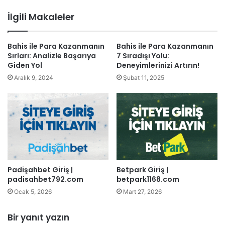
sitesi
İlgili Makaleler
Bahis ile Para Kazanmanın
Bahis ile Para Kazanmanın
Sırları: Analizle Başarıya
7 Sıradışı Yolu:
Giden Yol
Deneyimlerinizi Artırın!
Aralık 9, 2024
Şubat 11, 2025
Padişahbet Giriş |
Betpark Giriş |
padisahbet792.com
betpark1168.com
Ocak 5, 2026
Mart 27, 2026
Bir yanıt yazın