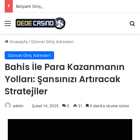
Betpark Giriş | betpark1520.com
Menü
Ar
Anasayfa
/
Güncel Giriş Adresleri
Güncel Giriş Adresleri
Bahis İle Para Kazanmanın
Yolları: Şansınızı Artıracak
Stratejiler
admin
Şubat 14, 2025
0
31
4 dakika okuma süresi