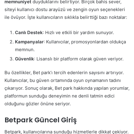
memnuniyet
duyduklarını belirtiyor. Birçok bahis sever,
siteyi kullanıcı dostu arayüzü ve zengin oyun seçenekleri
ile övüyor. İşte kullanıcıların sıklıkla belirttiği bazı noktalar:
Canlı Destek
: Hızlı ve etkili bir yardım sunuyor.
Kampanyalar
: Kullanıcılar, promosyonlardan oldukça
memnun.
Güvenlik
: Lisanslı bir platform olarak güven veriyor.
Bu özellikler, Bet park’ı tercih edenlerin sayısını artırıyor.
Kullanıcılar, bu güven ortamında oyun oynamanın tadını
çıkarıyor. Sonuç olarak, Bet park hakkında yapılan yorumlar,
platformun sunduğu deneyimin ne denli tatmin edici
olduğunu gözler önüne seriyor.
Betpark Güncel Giriş
Betpark, kullanıcılarına sunduğu hizmetlerle dikkat çekiyor.