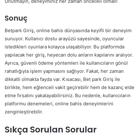
Unutmayın, deneyiminiz her zaman öncelikli olmalı!
Sonuç
Betpark Giriş, online bahis dünyasında keyifli bir deneyim
sunuyor. Kullanıcı dostu arayüzü sayesinde, oyuncular
istedikleri oyunlara kolayca ulaşabiliyor. Bu platformda
yapılacak her giriş, heyecan dolu anların kapılarını aralıyor.
Ayrıca, güvenli ödeme yöntemleri ile kullanıcıların gönül
rahatlığıyla işlem yapmasını sağlıyor. Fakat, her zaman
dikkatli olmakta fayda var. Kısacası, Bet park Giriş ile
birlikte, hem eğlenceli vakit geçirebilir hem de kazanç elde
etme fırsatını yakalayabilirsiniz. Bu nedenle, kullanıcıların
platformu denemeleri, online bahis deneyimlerini
zenginleştirebilir.
Sıkça Sorulan Sorular