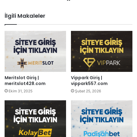
sitesi
İlgili Makaleler
Meritslot Giriş |
Vippark Giriş |
meritslot428.com
vippark557.com
Ekim 31, 2025
Şubat 25, 2026