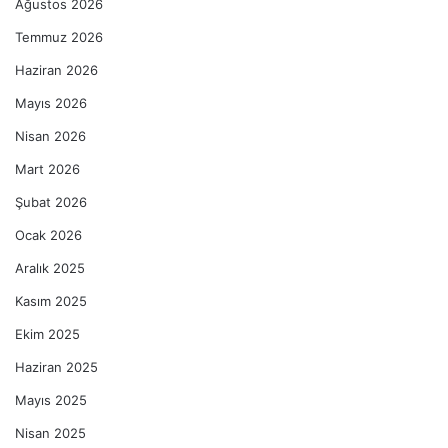
Ağustos 2026
Temmuz 2026
Haziran 2026
Mayıs 2026
Nisan 2026
Mart 2026
Şubat 2026
Ocak 2026
Aralık 2025
Kasım 2025
Ekim 2025
Haziran 2025
Mayıs 2025
Nisan 2025