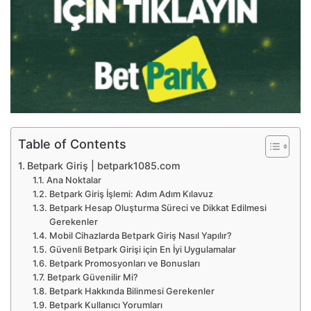
Table of Contents
Betpark Giriş | betpark1085.com
Ana Noktalar
Betpark Giriş İşlemi: Adım Adım Kılavuz
Betpark Hesap Oluşturma Süreci ve Dikkat Edilmesi
Gerekenler
Mobil Cihazlarda Betpark Giriş Nasıl Yapılır?
Güvenli Betpark Girişi için En İyi Uygulamalar
Betpark Promosyonları ve Bonusları
Betpark Güvenilir Mi?
Betpark Hakkında Bilinmesi Gerekenler
Betpark Kullanıcı Yorumları