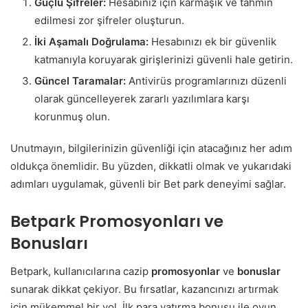
Güçlü Şifreler:
Hesabınız için karmaşık ve tahmin
edilmesi zor şifreler oluşturun.
İki Aşamalı Doğrulama:
Hesabınızı ek bir güvenlik
katmanıyla koruyarak girişlerinizi güvenli hale getirin.
Güncel Taramalar:
Antivirüs programlarınızı düzenli
olarak güncelleyerek zararlı yazılımlara karşı
korunmuş olun.
Unutmayın, bilgilerinizin güvenliği için atacağınız her adım
oldukça önemlidir. Bu yüzden, dikkatli olmak ve yukarıdaki
adımları uygulamak, güvenli bir Bet park deneyimi sağlar.
Betpark Promosyonları ve
Bonusları
Betpark, kullanıcılarına cazip
promosyonlar
ve
bonuslar
sunarak dikkat çekiyor. Bu fırsatlar, kazancınızı artırmak
için mükemmel bir yol. İlk para yatırma bonusu ile oyun