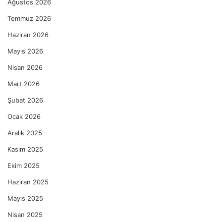
Ağustos 2026
Temmuz 2026
Haziran 2026
Mayıs 2026
Nisan 2026
Mart 2026
Şubat 2026
Ocak 2026
Aralık 2025
Kasım 2025
Ekim 2025
Haziran 2025
Mayıs 2025
Nisan 2025