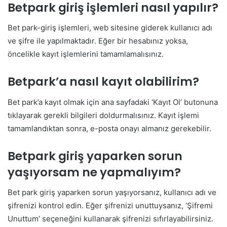
Betpark giriş işlemleri nasıl yapılır?
Bet park-giriş işlemleri, web sitesine giderek kullanıcı adı
ve şifre ile yapılmaktadır. Eğer bir hesabınız yoksa,
öncelikle kayıt işlemlerini tamamlamalısınız.
Betpark’a nasıl kayıt olabilirim?
Bet park’a kayıt olmak için ana sayfadaki ‘Kayıt Ol’ butonuna
tıklayarak gerekli bilgileri doldurmalısınız. Kayıt işlemi
tamamlandıktan sonra, e-posta onayı almanız gerekebilir.
Betpark giriş yaparken sorun
yaşıyorsam ne yapmalıyım?
Bet park giriş yaparken sorun yaşıyorsanız, kullanıcı adı ve
şifrenizi kontrol edin. Eğer şifrenizi unuttuysanız, ‘Şifremi
Unuttum’ seçeneğini kullanarak şifrenizi sıfırlayabilirsiniz.