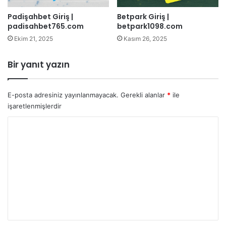
Padişahbet Giriş |
Betpark Giriş |
padisahbet765.com
betpark1098.com
Ekim 21, 2025
Kasım 26, 2025
Bir yanıt yazın
E-posta adresiniz yayınlanmayacak.
Gerekli alanlar
*
ile
işaretlenmişlerdir
Y
o
r
u
m
*