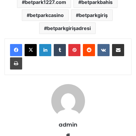
betpark1227.com
betparkbahis
betparkcasino
betparkgiriş
betparkgirişadresi
LinkedIn
Tumblr
Pinterest
Reddit
VKontakte
E-Posta ile paylaş
Yazdır
admin
Web