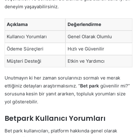
deneyim yaşayabilirsiniz.
Açıklama
Değerlendirme
Kullanıcı Yorumları
Genel Olarak Olumlu
Ödeme Süreçleri
Hızlı ve Güvenilir
Müşteri Desteği
Etkin ve Yardımcı
Unutmayın ki her zaman sorularınızı sormalı ve merak
ettiğiniz detayları araştırmalısınız. “
Bet park
güvenilir mi?”
sorusuna kesin bir yanıt ararken, topluluk yorumları size
yol gösterebilir.
Betpark Kullanıcı Yorumları
Bet park kullanıcıları, platform hakkında genel olarak