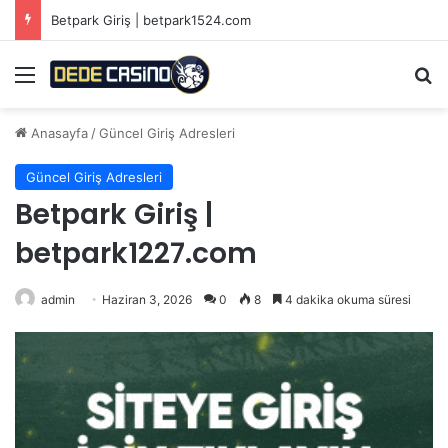
Betpark Giriş | betpark1524.com
Menü
Ar
Anasayfa
/
Güncel Giriş Adresleri
Güncel Giriş Adresleri
Betpark Giriş |
betpark1227.com
admin
Haziran 3, 2026
0
8
4 dakika okuma süresi