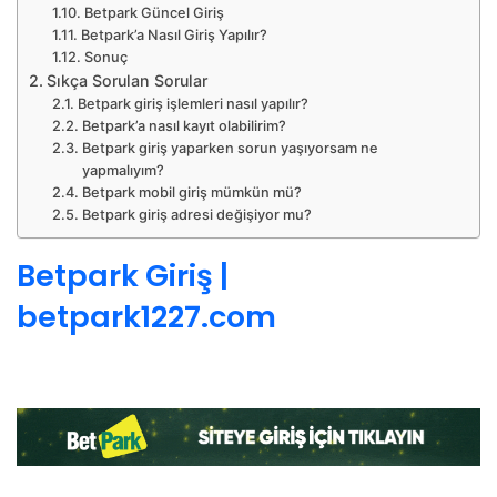
Betpark Güncel Giriş
Betpark’a Nasıl Giriş Yapılır?
Sonuç
Sıkça Sorulan Sorular
Betpark giriş işlemleri nasıl yapılır?
Betpark’a nasıl kayıt olabilirim?
Betpark giriş yaparken sorun yaşıyorsam ne
yapmalıyım?
Betpark mobil giriş mümkün mü?
Betpark giriş adresi değişiyor mu?
Betpark Giriş |
betpark1227
.com