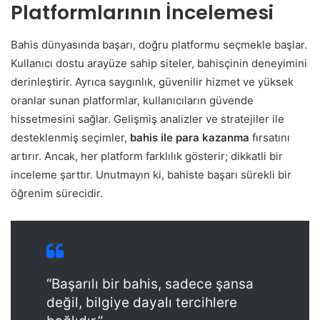
Platformlarının İncelemesi
Bahis dünyasında başarı, doğru platformu seçmekle başlar.
Kullanıcı dostu arayüze sahip siteler, bahisçinin deneyimini
derinleştirir. Ayrıca saygınlık, güvenilir hizmet ve yüksek
oranlar sunan platformlar, kullanıcıların güvende
hissetmesini sağlar. Gelişmiş analizler ve stratejiler ile
desteklenmiş seçimler,
bahis ile para kazanma
fırsatını
artırır. Ancak, her platform farklılık gösterir; dikkatli bir
inceleme şarttır. Unutmayın ki, bahiste başarı sürekli bir
öğrenim sürecidir.
“Başarılı bir bahis, sadece şansa
değil, bilgiye dayalı tercihlere