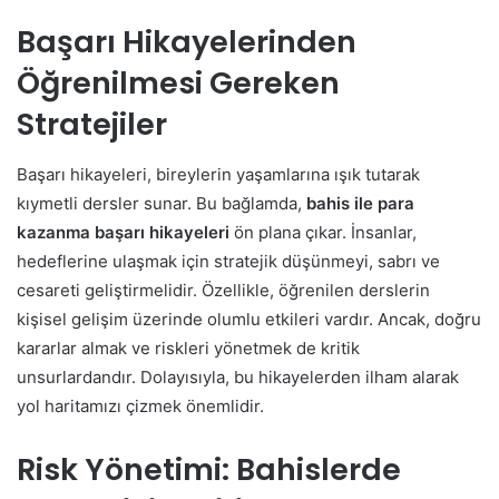
Başarı Hikayelerinden
Öğrenilmesi Gereken
Stratejiler
Başarı hikayeleri, bireylerin yaşamlarına ışık tutarak
kıymetli dersler sunar. Bu bağlamda,
bahis ile para
kazanma başarı hikayeleri
ön plana çıkar. İnsanlar,
hedeflerine ulaşmak için stratejik düşünmeyi, sabrı ve
cesareti geliştirmelidir. Özellikle, öğrenilen derslerin
kişisel gelişim üzerinde olumlu etkileri vardır. Ancak, doğru
kararlar almak ve riskleri yönetmek de kritik
unsurlardandır. Dolayısıyla, bu hikayelerden ilham alarak
yol haritamızı çizmek önemlidir.
Risk Yönetimi: Bahislerde