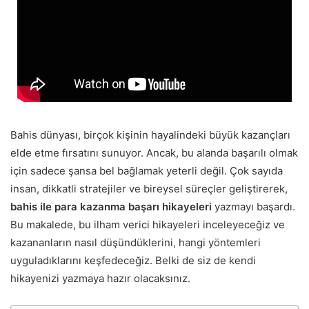
Bahis dünyası, birçok kişinin hayalindeki büyük kazançları
elde etme fırsatını sunuyor. Ancak, bu alanda başarılı olmak
için sadece şansa bel bağlamak yeterli değil. Çok sayıda
insan, dikkatli stratejiler ve bireysel süreçler geliştirerek,
bahis ile para kazanma başarı hikayeleri
yazmayı başardı.
Bu makalede, bu ilham verici hikayeleri inceleyeceğiz ve
kazananların nasıl düşündüklerini, hangi yöntemleri
uyguladıklarını keşfedeceğiz. Belki de siz de kendi
hikayenizi yazmaya hazır olacaksınız.