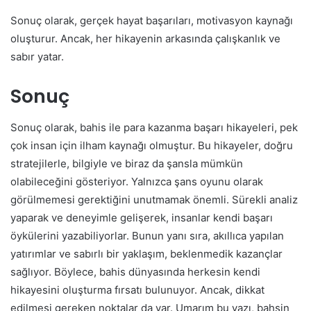
Sonuç olarak, gerçek hayat başarıları, motivasyon kaynağı
oluşturur. Ancak, her hikayenin arkasında çalışkanlık ve
sabır yatar.
Sonuç
Sonuç olarak, bahis ile para kazanma başarı hikayeleri, pek
çok insan için ilham kaynağı olmuştur. Bu hikayeler, doğru
stratejilerle, bilgiyle ve biraz da şansla mümkün
olabileceğini gösteriyor. Yalnızca şans oyunu olarak
görülmemesi gerektiğini unutmamak önemli. Sürekli analiz
yaparak ve deneyimle gelişerek, insanlar kendi başarı
öykülerini yazabiliyorlar. Bunun yanı sıra, akıllıca yapılan
yatırımlar ve sabırlı bir yaklaşım, beklenmedik kazançlar
sağlıyor. Böylece, bahis dünyasında herkesin kendi
hikayesini oluşturma fırsatı bulunuyor. Ancak, dikkat
edilmesi gereken noktalar da var. Umarım bu yazı, bahsin