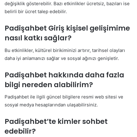
değişiklik gösterebilir. Bazı etkinlikler ücretsiz, bazıları ise
belirli bir ücret talep edebilir.
Padişahbet Giriş kişisel gelişimime
nasıl katkı sağlar?
Bu etkinlikler, kültürel birikiminizi artırır, tarihsel olayları
daha iyi anlamanızı sağlar ve sosyal ağınızı genişletir.
Padişahbet hakkında daha fazla
bilgi nereden alabilirim?
Padişahbet ile ilgili güncel bilgilere resmi web sitesi ve
sosyal medya hesaplarından ulaşabilirsiniz.
Padişahbet’te kimler sohbet
edebilir?