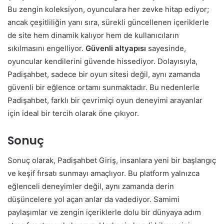
Bu zengin koleksiyon, oyunculara her zevke hitap ediyor;
ancak çeşitliliğin yanı sıra, sürekli güncellenen içeriklerle
de site hem dinamik kalıyor hem de kullanıcıların
sıkılmasını engelliyor.
Güvenli altyapısı
sayesinde,
oyuncular kendilerini güvende hissediyor. Dolayısıyla,
Padişahbet, sadece bir oyun sitesi değil, aynı zamanda
güvenli bir eğlence ortamı sunmaktadır. Bu nedenlerle
Padişahbet, farklı bir çevrimiçi oyun deneyimi arayanlar
için ideal bir tercih olarak öne çıkıyor.
Sonuç
Sonuç olarak, Padişahbet Giriş, insanlara yeni bir başlangıç
ve keşif fırsatı sunmayı amaçlıyor. Bu platform yalnızca
eğlenceli deneyimler değil, aynı zamanda derin
düşüncelere yol açan anlar da vadediyor. Samimi
paylaşımlar ve zengin içeriklerle dolu bir dünyaya adım