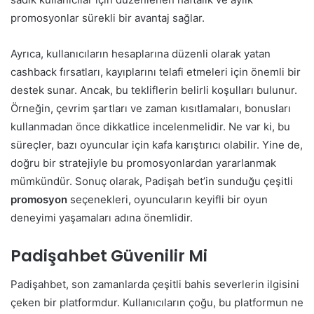
promosyonlar sürekli bir avantaj sağlar.
Ayrıca, kullanıcıların hesaplarına düzenli olarak yatan
cashback fırsatları, kayıplarını telafi etmeleri için önemli bir
destek sunar. Ancak, bu tekliflerin belirli koşulları bulunur.
Örneğin, çevrim şartları ve zaman kısıtlamaları, bonusları
kullanmadan önce dikkatlice incelenmelidir. Ne var ki, bu
süreçler, bazı oyuncular için kafa karıştırıcı olabilir. Yine de,
doğru bir stratejiyle bu promosyonlardan yararlanmak
mümkündür. Sonuç olarak, Padişah bet’in sunduğu çeşitli
promosyon
seçenekleri, oyuncuların keyifli bir oyun
deneyimi yaşamaları adına önemlidir.
Padişahbet Güvenilir Mi
Padişahbet, son zamanlarda çeşitli bahis severlerin ilgisini
çeken bir platformdur. Kullanıcıların çoğu, bu platformun ne