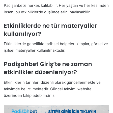
Padişahbet’e herkes katılabilir. Her yaştan ve her kesimden
insan, bu etkinliklerde düşüncelerini paylaşabilir.
Etkinliklerde ne tür materyaller
kullanılıyor?
Etkinliklerde genellikle tarihsel belgeler, kitaplar, görsel ve
işitsel materyaller kullanılmaktadır.
Padişahbet Giriş’te ne zaman
etkinlikler düzenleniyor?
Etkinliklerin tarihleri düzenli olarak güncellenmekte ve
takvimde belirtilmektedir. Güncel takvimi website
üzerinden takip edebilirsiniz.