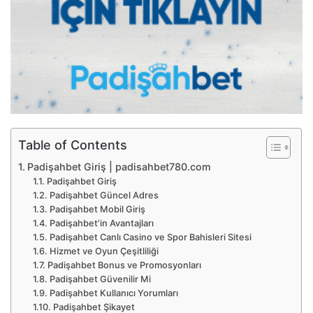
Table of Contents
Padişahbet Giriş | padisahbet780.com
Padişahbet Giriş
Padişahbet Güncel Adres
Padişahbet Mobil Giriş
Padişahbet’in Avantajları
Padişahbet Canlı Casino ve Spor Bahisleri Sitesi
Hizmet ve Oyun Çeşitliliği
Padişahbet Bonus ve Promosyonları
Padişahbet Güvenilir Mi
Padişahbet Kullanıcı Yorumları
Padişahbet Şikayet