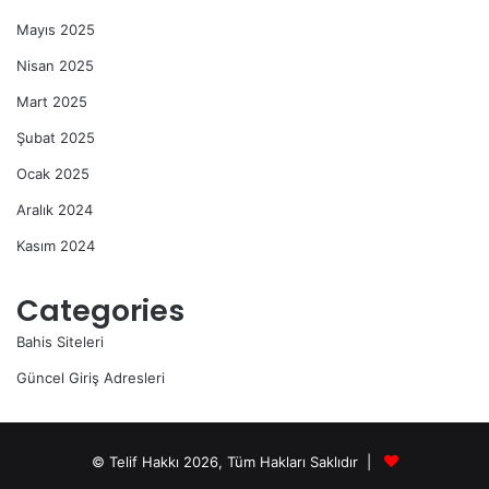
Mayıs 2025
Nisan 2025
Mart 2025
Şubat 2025
Ocak 2025
Aralık 2024
Kasım 2024
Categories
Bahis Siteleri
Güncel Giriş Adresleri
© Telif Hakkı 2026, Tüm Hakları Saklıdır |