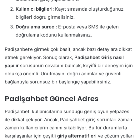
Kullanıcı bilgileri:
Kayıt sırasında oluşturduğunuz
bilgileri doğru girmelisiniz.
Doğrulama süreci:
E-posta veya SMS ile gelen
doğrulama kodunu kullanmalısınız.
Padişahbet’e girmek çok basit, ancak bazı detaylara dikkat
etmek gerekiyor. Sonuç olarak,
Padişahbet Giriş nasıl
yapılır
sorusunun cevabını bulmak, keyifli bir deneyim için
oldukça önemli. Unutmayın, doğru adımlar ve güvenli
bağlantıyla sorunsuz bir başlangıç yapabilirsiniz.
Padişahbet Güncel Adres
Padişahbet, kullanıcılarına sunduğu geniş oyun yelpazesi
ile dikkat çekiyor. Ancak, Padişahbet giriş sorunları zaman
zaman kullanıcıların canını sıkabiliyor. Bu tür durumlarla
karşılaşanlar için çeşitli
giriş alternatifleri
ve çözüm yolları