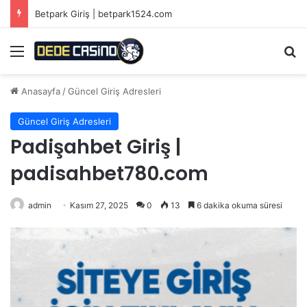
betgaranti1486.com | Betgaranti
Menü
Ar
Anasayfa
/
Güncel Giriş Adresleri
Güncel Giriş Adresleri
Padişahbet Giriş |
padisahbet780.com
admin
Kasım 27, 2025
0
13
6 dakika okuma süresi