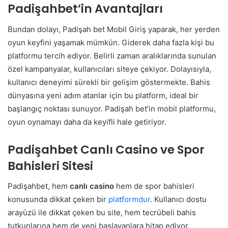
Padişahbet’in Avantajları
Bundan dolayı, Padişah bet Mobil Giriş yaparak, her yerden
oyun keyfini yaşamak mümkün. Giderek daha fazla kişi bu
platformu tercih ediyor. Belirli zaman aralıklarında sunulan
özel kampanyalar, kullanıcıları siteye çekiyor. Dolayısıyla,
kullanıcı deneyimi sürekli bir gelişim göstermekte. Bahis
dünyasına yeni adım atanlar için bu platform, ideal bir
başlangıç noktası sunuyor. Padişah bet’in mobil platformu,
oyun oynamayı daha da keyifli hale getiriyor.
Padişahbet Canlı Casino ve Spor
Bahisleri Sitesi
Padişahbet, hem
canlı casino
hem de spor bahisleri
konusunda dikkat çeken bir
platformdur
. Kullanıcı dostu
arayüzü ile dikkat çeken bu site, hem tecrübeli bahis
tutkunlarına hem de yeni başlayanlara hitap ediyor.