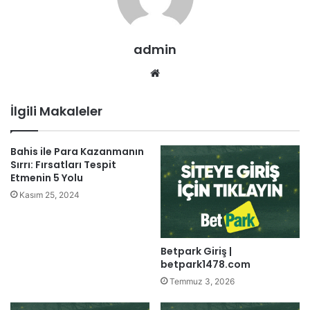
admin
Web
sitesi
İlgili Makaleler
Bahis ile Para Kazanmanın
Sırrı: Fırsatları Tespit
Etmenin 5 Yolu
Kasım 25, 2024
Betpark Giriş |
betpark1478.com
Temmuz 3, 2026