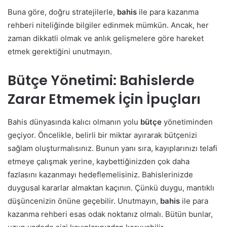
Buna göre, doğru stratejilerle,
bahis
ile para kazanma
rehberi niteliğinde bilgiler edinmek mümkün. Ancak, her
zaman dikkatli olmak ve anlık gelişmelere göre hareket
etmek gerektiğini unutmayın.
Bütçe Yönetimi: Bahislerde
Zarar Etmemek İçin İpuçları
Bahis dünyasında kalıcı olmanın yolu
bütçe
yönetiminden
geçiyor. Öncelikle, belirli bir miktar ayırarak bütçenizi
sağlam oluşturmalısınız. Bunun yanı sıra, kayıplarınızı telafi
etmeye çalışmak yerine, kaybettiğinizden çok daha
fazlasını kazanmayı hedeflemelisiniz. Bahislerinizde
duygusal kararlar almaktan kaçının. Çünkü duygu, mantıklı
düşüncenizin önüne geçebilir. Unutmayın,
bahis
ile para
kazanma rehberi esas odak noktanız olmalı. Bütün bunlar,