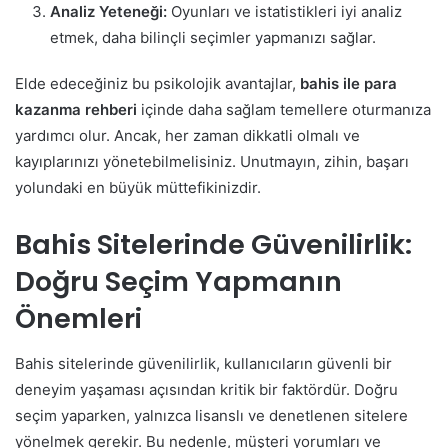
Analiz Yeteneği:
Oyunları ve istatistikleri iyi analiz
etmek, daha bilinçli seçimler yapmanızı sağlar.
Elde edeceğiniz bu psikolojik avantajlar,
bahis ile para
kazanma rehberi
içinde daha sağlam temellere oturmanıza
yardımcı olur. Ancak, her zaman dikkatli olmalı ve
kayıplarınızı yönetebilmelisiniz. Unutmayın, zihin, başarı
yolundaki en büyük müttefikinizdir.
Bahis Sitelerinde Güvenilirlik:
Doğru Seçim Yapmanın
Önemleri
Bahis sitelerinde güvenilirlik, kullanıcıların güvenli bir
deneyim yaşaması açısından kritik bir faktördür. Doğru
seçim yaparken, yalnızca lisanslı ve denetlenen sitelere
yönelmek gerekir. Bu nedenle, müşteri yorumları ve