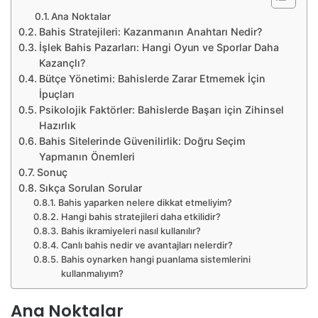
Ana Noktalar
Bahis Stratejileri: Kazanmanın Anahtarı Nedir?
İşlek Bahis Pazarları: Hangi Oyun ve Sporlar Daha
Kazançlı?
Bütçe Yönetimi: Bahislerde Zarar Etmemek İçin
İpuçları
Psikolojik Faktörler: Bahislerde Başarı için Zihinsel
Hazırlık
Bahis Sitelerinde Güvenilirlik: Doğru Seçim
Yapmanın Önemleri
Sonuç
Sıkça Sorulan Sorular
Bahis yaparken nelere dikkat etmeliyim?
Hangi bahis stratejileri daha etkilidir?
Bahis ikramiyeleri nasıl kullanılır?
Canlı bahis nedir ve avantajları nelerdir?
Bahis oynarken hangi puanlama sistemlerini
kullanmalıyım?
Ana Noktalar