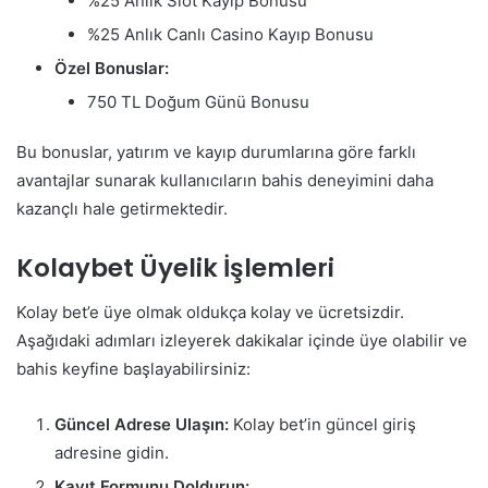
%25 Anlık Slot Kayıp Bonusu
%25 Anlık Canlı Casino Kayıp Bonusu
Özel Bonuslar:
750 TL Doğum Günü Bonusu
Bu bonuslar, yatırım ve kayıp durumlarına göre farklı
avantajlar sunarak kullanıcıların bahis deneyimini daha
kazançlı hale getirmektedir.
Kolaybet Üyelik İşlemleri
Kolay bet’e üye olmak oldukça kolay ve ücretsizdir.
Aşağıdaki adımları izleyerek dakikalar içinde üye olabilir ve
bahis keyfine başlayabilirsiniz:
Güncel Adrese Ulaşın:
Kolay bet’in güncel giriş
adresine gidin.
Kayıt Formunu Doldurun: