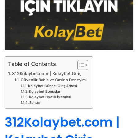
Table of Contents
312Kolaybet.com | Kolaybet Giriş
Güvenilir Bahis ve Casino Deneyimi
Kolaybet Güncel Giriş Adresi
Kolaybet Bonusları
Kolaybet Üyelik İşlemleri
Sonuç
312Kolaybet.com |