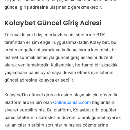
güncel giriş adresine
ulaşmanız gerekmektedir.
Kolaybet Güncel Giriş Adresi
Türkiye’de yurt dışı merkezli bahis sitelerine BTK
tarafından erişim engeli uygulanmaktadır. Kolay bet, bu
erişim engellerini aşmak ve kullanıcılarına kesintisiz bir
hizmet sunmak amacıyla güncel giriş adresini düzenli
olarak yenilemektedir. Kullanıcılar, herhangi bir aksaklık
yaşamadan bahis oynamaya devam etmek için sitenin
güncel adresine kolayca erişebilir.
Kolay bet’in güncel giriş adresine ulaşmak için güvenilir
platformlardan biri olan
Onlinebahisci.com
bağlantısını
ziyaret edebilirsiniz. Bu platform, Kolaybet gibi popüler
bahis sitelerinin adreslerini düzenli olarak güncelleyerek
kullanıcıların erişim sorunlarını hızlıca çözmelerine