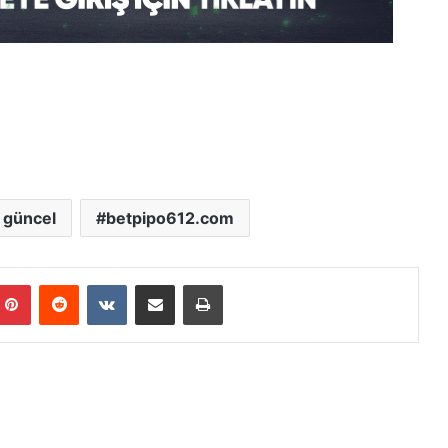
 güncel
betpipo612.com
mblr
Pinterest
Reddit
VKontakte
E-Posta ile paylaş
Yazdır