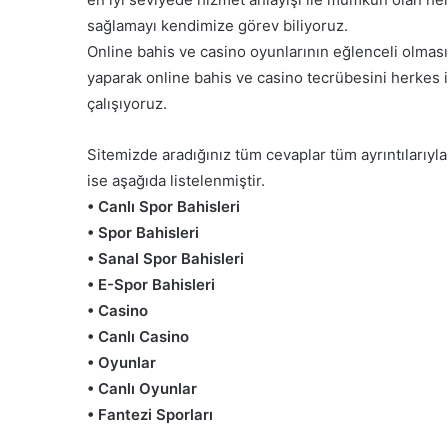
sağlamayı kendimize görev biliyoruz.
Online bahis ve casino oyunlarının eğlenceli olması
yaparak online bahis ve casino tecrübesini herkes i
çalışıyoruz.
Sitemizde aradığınız tüm cevaplar tüm ayrıntılarıyla 
ise aşağıda listelenmiştir.
• Canlı Spor Bahisleri
• Spor Bahisleri
• Sanal Spor Bahisleri
• E-Spor Bahisleri
• Casino
• Canlı Casino
• Oyunlar
• Canlı Oyunlar
• Fantezi Sporları