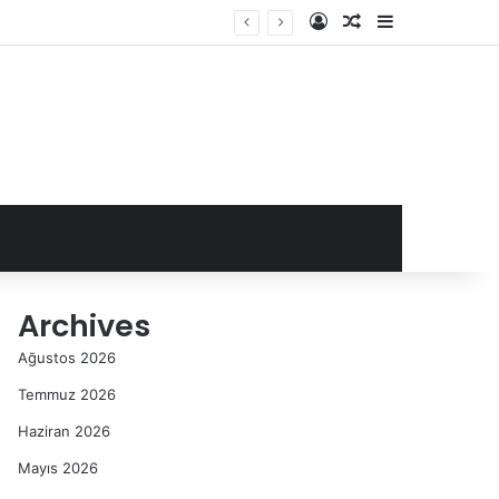
Kayıt Ol
Rastgele Makale
Kenar Bölme
Archives
Ağustos 2026
Temmuz 2026
Haziran 2026
Mayıs 2026