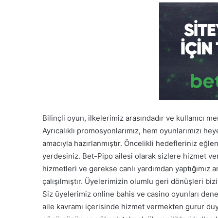
Bilinçli oyun, ilkelerimiz arasındadır ve kullanıcı
Ayrıcalıklı promosyonlarımız, hem oyunlarımızı hey
amacıyla hazırlanmıştır. Öncelikli hedefleriniz eğl
yerdesiniz. Bet-Pipo ailesi olarak sizlere hizmet
hizmetleri ve gerekse canlı yardımdan yaptığımız an
çalışılmıştır. Üyelerimizin olumlu geri dönüşleri bi
Siz üyelerimiz online bahis ve casino oyunları deney
aile kavramı içerisinde hizmet vermekten gurur duy