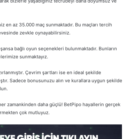
larak bizlerle yaşadığınız tecrübeyi daha doyumsuz ve
niz en az 35.000 maç sunmaktadır. Bu maçları tercih
çevesinde zevkle oynayabilirsiniz.
 şansa bağlı oyun seçenekleri bulunmaktadır. Bunların
yelerimize sunmaktayız.
lanmıştır. Çevrim şartları ise en ideal şekilde
ıştır. Sadece bonusunuzu alın ve kurallara uygun şekilde
lun.
i her zamankinden daha güçlü! BetPipo hayallerin gerçek
görmekten çok mutluyuz.