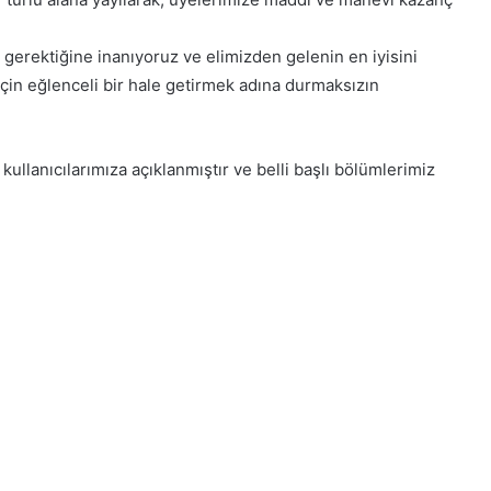
 gerektiğine inanıyoruz ve elimizden gelenin en iyisini
çin eğlenceli bir hale getirmek adına durmaksızın
kullanıcılarımıza açıklanmıştır ve belli başlı bölümlerimiz