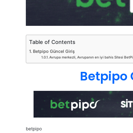
Table of Contents
Betpipo Güncel Giriş
Avrupa merkezli, Avrupanın en iyi bahis Sitesi BetPi
Betpipo 
betpipo