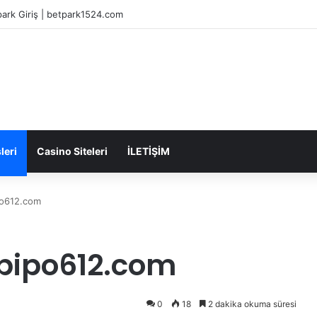
ark Giriş | betpark1524.com
leri
Casino Siteleri
İLETİŞİM
po612.com
tpipo612.com
0
18
2 dakika okuma süresi