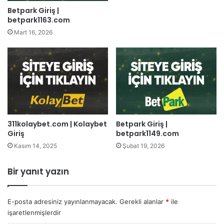
Betpark Giriş |
betpark1163.com
Mart 16, 2026
311kolaybet.com | Kolaybet
Betpark Giriş |
Giriş
betpark1149.com
Kasım 14, 2025
Şubat 19, 2026
Bir yanıt yazın
E-posta adresiniz yayınlanmayacak.
Gerekli alanlar
*
ile
işaretlenmişlerdir