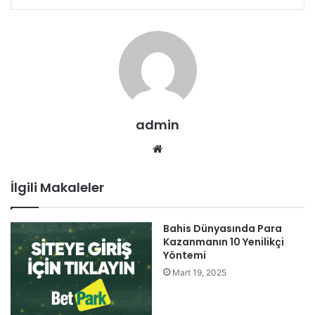
admin
Web
sitesi
İlgili Makaleler
Bahis Dünyasında Para
Kazanmanın 10 Yenilikçi
Yöntemi
Mart 19, 2025