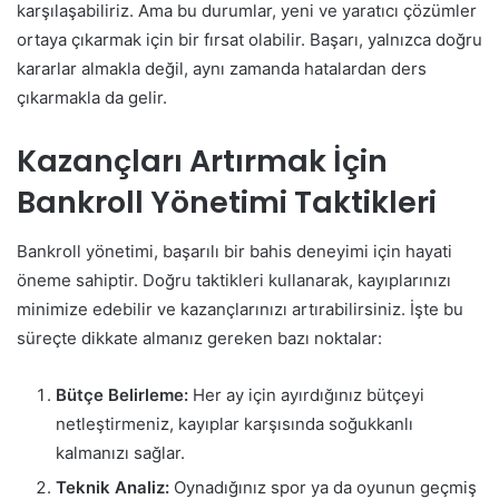
karşılaşabiliriz. Ama bu durumlar, yeni ve yaratıcı çözümler
ortaya çıkarmak için bir fırsat olabilir. Başarı, yalnızca doğru
kararlar almakla değil, aynı zamanda hatalardan ders
çıkarmakla da gelir.
Kazançları Artırmak İçin
Bankroll Yönetimi Taktikleri
Bankroll yönetimi, başarılı bir bahis deneyimi için hayati
öneme sahiptir. Doğru taktikleri kullanarak, kayıplarınızı
minimize edebilir ve kazançlarınızı artırabilirsiniz. İşte bu
süreçte dikkate almanız gereken bazı noktalar:
Bütçe Belirleme:
Her ay için ayırdığınız bütçeyi
netleştirmeniz, kayıplar karşısında soğukkanlı
kalmanızı sağlar.
Teknik Analiz:
Oynadığınız spor ya da oyunun geçmiş