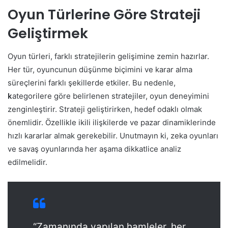
Oyun Türlerine Göre Strateji
Geliştirmek
Oyun türleri, farklı stratejilerin gelişimine zemin hazırlar.
Her tür, oyuncunun düşünme biçimini ve karar alma
süreçlerini farklı şekillerde etkiler. Bu nedenle,
k
ategorilere göre belirlenen stratejiler, oyun deneyimini
zenginleştirir. Strateji geliştirirken, hedef odaklı olmak
önemlidir. Özellikle ikili ilişkilerde ve pazar dinamiklerinde
hızlı kararlar almak gerekebilir. Unutmayın ki, zeka oyunları
ve savaş oyunlarında her aşama dikkatlice analiz
edilmelidir.
“Zamanında yapılan hamleler, her