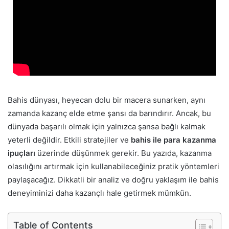
Bahis dünyası, heyecan dolu bir macera sunarken, aynı
zamanda kazanç elde etme şansı da barındırır. Ancak, bu
dünyada başarılı olmak için yalnızca şansa bağlı kalmak
yeterli değildir. Etkili stratejiler ve
bahis ile para kazanma
ipuçları
üzerinde düşünmek gerekir. Bu yazıda, kazanma
olasılığını artırmak için kullanabileceğiniz pratik yöntemleri
paylaşacağız. Dikkatli bir analiz ve doğru yaklaşım ile bahis
deneyiminizi daha kazançlı hale getirmek mümkün.
Table of Contents