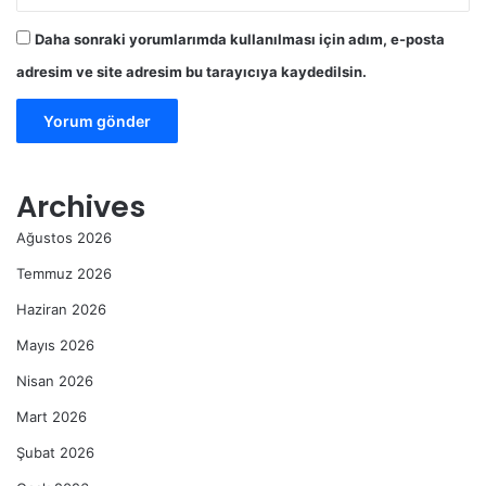
Daha sonraki yorumlarımda kullanılması için adım, e-posta
adresim ve site adresim bu tarayıcıya kaydedilsin.
Archives
Ağustos 2026
Temmuz 2026
Haziran 2026
Mayıs 2026
Nisan 2026
Mart 2026
Şubat 2026