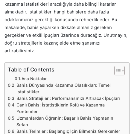
kazanma istatistikleri aracılığıyla daha bilinçli kararlar
almaktadır. İstatistikler, hangi bahislere daha fazla
odaklanmanız gerektiği konusunda rehberlik eder. Bu
makalede, bahis yaparken dikkate almanız gereken
gerçekler ve etkili ipuçları üzerinde duracağız. Unutmayın,
doğru stratejilerle kazanç elde etme şansınızı
artırabilirsiniz.
Table of Contents
Ana Noktalar
Bahis Dünyasında Kazanma Olasılıkları: Temel
İstatistikler
Bahis Stratejileri: Performansınızı Artıracak İpuçları
Canlı Bahis: İstatistiklerin Rolü ve Kazanma
Yöntemleri
Uzmanlardan Öğrenin: Başarılı Bahis Yapmanın
Sırları
Bahis Terimleri: Başlangıç İçin Bilmeniz Gerekenler