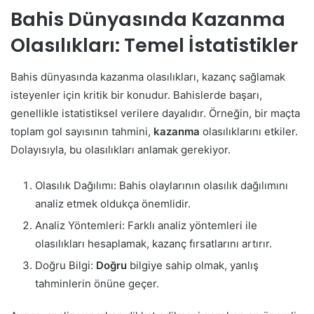
Bahis Dünyasında Kazanma
Olasılıkları: Temel İstatistikler
Bahis dünyasında kazanma olasılıkları, kazanç sağlamak
isteyenler için kritik bir konudur. Bahislerde başarı,
genellikle istatistiksel verilere dayalıdır. Örneğin, bir maçta
toplam gol sayısının tahmini,
kazanma
olasılıklarını etkiler.
Dolayısıyla, bu olasılıkları anlamak gerekiyor.
Olasılık Dağılımı: Bahis olaylarının olasılık dağılımını
analiz etmek oldukça önemlidir.
Analiz Yöntemleri: Farklı analiz yöntemleri ile
olasılıkları hesaplamak, kazanç fırsatlarını artırır.
Doğru Bilgi:
Doğru
bilgiye sahip olmak, yanlış
tahminlerin önüne geçer.