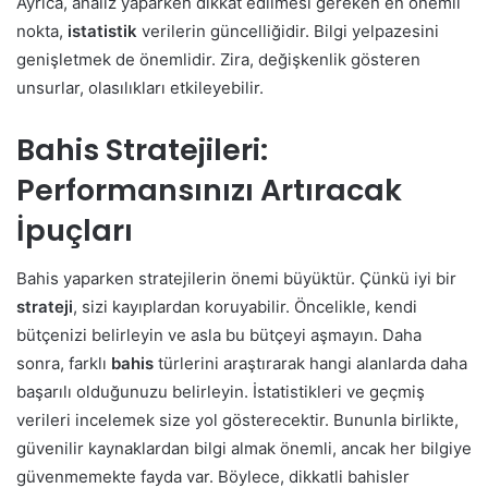
Ayrıca, analiz yaparken dikkat edilmesi gereken en önemli
nokta,
istatistik
verilerin güncelliğidir. Bilgi yelpazesini
genişletmek de önemlidir. Zira, değişkenlik gösteren
unsurlar, olasılıkları etkileyebilir.
Bahis Stratejileri:
Performansınızı Artıracak
İpuçları
Bahis yaparken stratejilerin önemi büyüktür. Çünkü iyi bir
strateji
, sizi kayıplardan koruyabilir. Öncelikle, kendi
bütçenizi belirleyin ve asla bu bütçeyi aşmayın. Daha
sonra, farklı
bahis
türlerini araştırarak hangi alanlarda daha
başarılı olduğunuzu belirleyin. İstatistikleri ve geçmiş
verileri incelemek size yol gösterecektir. Bununla birlikte,
güvenilir kaynaklardan bilgi almak önemli, ancak her bilgiye
güvenmemekte fayda var. Böylece, dikkatli bahisler