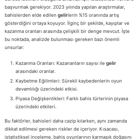
başvurmak gerekiyor. 2023 yılında yapılan araştırmalar,
bahislerden elde edilen
gelir
lerin %15 oranında artış
gösterdiğini ortaya koyuyor. İlginç bir şekilde, kayıplar ve
kazanma oranları arasında çelişkili bir denge mevcut. İşte
bu noktada, analizde bulunması gereken bazı önemli
unsurlar:
Kazanma Oranları: Kazananların sayısı ile
gelir
arasındaki oranlar.
Kaybetme Eğilimleri: Sürekli kaybedenlerin oyun
devamlılığı üzerindeki etkisi.
Piyasa Değişkenlikleri: Farklı bahis türlerinin piyasa
üzerindeki etkileri.
Bu faktörler, bahisleri daha cazip kılarken, aynı zamanda
dikkat edilmesi gereken riskler de içeriyor. Kısacası,
istatistiksel inceleme, bahis oyunlarının karmaşık doğasını