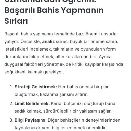
Başarılı Bahis Yapmanın
Sırları
Başarılı bahis yapmanın temelinde bazı önemli unsurlar
yatıyor. Öncelikle,
analiz
süreci büyük bir öneme sahip.
İstatistikleri incelemek, takımların ve oyuncuların form
durumlarını takip etmek, altın kurallardan biri. Ayrıca,
duygusal faktörleri yönetmek de kritik; kayıplar karşısında
soğukkanlı kalmak gerekiyor.
Strateji Geliştirmek:
Her bahis öncesi bir plan
oluşturmak, kazanma şansını artırır.
Limit Belirlemek:
Kendi bütçenizi oluşturup buna
sadık kalmak, sürdürülebilir bir yaklaşım sağlar.
Bilgi Paylaşımı:
Diğer bahisçilerin deneyimlerinden
faydalanarak yeni bilgiler edinmek önemlidir.