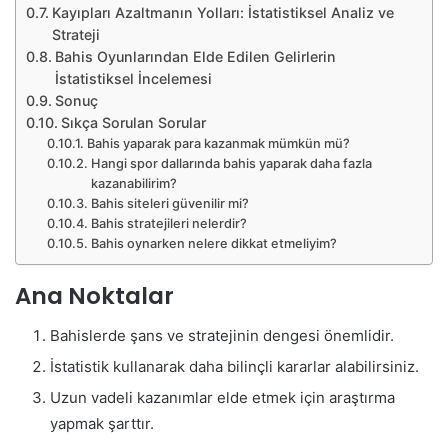
Kayıpları Azaltmanın Yolları: İstatistiksel Analiz ve
Strateji
Bahis Oyunlarından Elde Edilen Gelirlerin
İstatistiksel İncelemesi
Sonuç
Sıkça Sorulan Sorular
Bahis yaparak para kazanmak mümkün mü?
Hangi spor dallarında bahis yaparak daha fazla
kazanabilirim?
Bahis siteleri güvenilir mi?
Bahis stratejileri nelerdir?
Bahis oynarken nelere dikkat etmeliyim?
Ana Noktalar
Bahislerde şans ve stratejinin dengesi önemlidir.
İstatistik kullanarak daha bilinçli kararlar alabilirsiniz.
Uzun vadeli kazanımlar elde etmek için araştırma
yapmak şarttır.