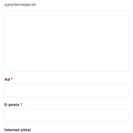
işaretlenmişlerdir
Y
o
r
u
m
*
Ad
*
E-posta
*
İnternet sitesi