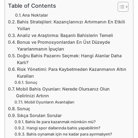
Table of Contents
Ana Noktalar
Bahis Stratejileri: Kazançlarınızı Artırmanın En Etkili
Yolları
Analiz ve Araştırma: Başarılı Bahislerin Temeli
Bonus ve Promosyonlardan En Üst Düzeyde
Yararlanmanın İpuçları
Doğru Bahis Pazarını Seçmek: Hangi Alanlar Daha
Karlı?
Risk Yönetimi: Para Kaybetmeden Kazanmanın Altın
Kuralları
Sonuç
Mobil Bahis Oyunları: Nerede Olursanız Olun
Gelirinizi Artırın
Mobil Oyunların Avantajları
Sonuç
Sıkça Sorulan Sorular
Bahis ile para kazanmak mümkün mü?
Hangi spor dallarında bahis yapabilirim?
Bahis oynamak için ne kadar para ayırmalıyım?