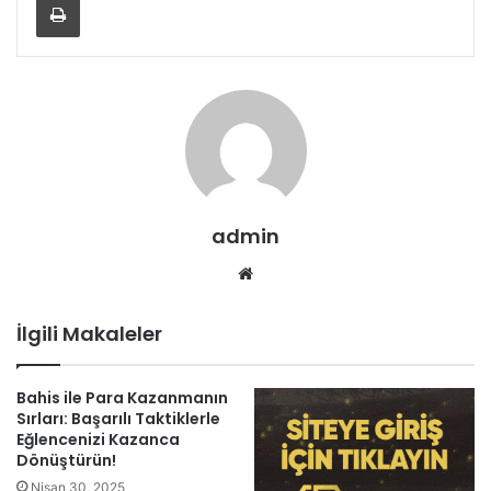
admin
Web
sitesi
İlgili Makaleler
Bahis ile Para Kazanmanın
Sırları: Başarılı Taktiklerle
Eğlencenizi Kazanca
Dönüştürün!
Nisan 30, 2025