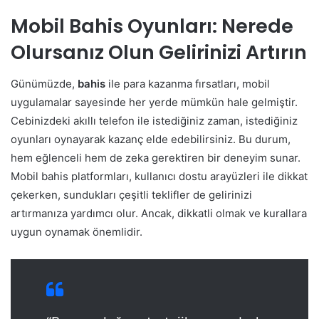
Mobil Bahis Oyunları: Nerede
Olursanız Olun Gelirinizi Artırın
Günümüzde,
bahis
ile para kazanma fırsatları, mobil
uygulamalar sayesinde her yerde mümkün hale gelmiştir.
Cebinizdeki akıllı telefon ile istediğiniz zaman, istediğiniz
oyunları oynayarak kazanç elde edebilirsiniz. Bu durum,
hem eğlenceli hem de zeka gerektiren bir deneyim sunar.
Mobil bahis platformları, kullanıcı dostu arayüzleri ile dikkat
çekerken, sundukları çeşitli teklifler de gelirinizi
artırmanıza yardımcı olur. Ancak, dikkatli olmak ve kurallara
uygun oynamak önemlidir.