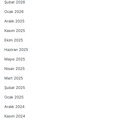
Şubat 2026
Ocak 2026
Aralık 2025
Kasım 2025
Ekim 2025
Haziran 2025
Mayıs 2025
Nisan 2025
Mart 2025
Şubat 2025
Ocak 2025
Aralık 2024
Kasım 2024