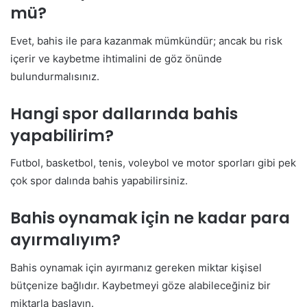
mü?
Evet, bahis ile para kazanmak mümkündür; ancak bu risk
içerir ve kaybetme ihtimalini de göz önünde
bulundurmalısınız.
Hangi spor dallarında bahis
yapabilirim?
Futbol, basketbol, tenis, voleybol ve motor sporları gibi pek
çok spor dalında bahis yapabilirsiniz.
Bahis oynamak için ne kadar para
ayırmalıyım?
Bahis oynamak için ayırmanız gereken miktar kişisel
bütçenize bağlıdır. Kaybetmeyi göze alabileceğiniz bir
miktarla başlayın.