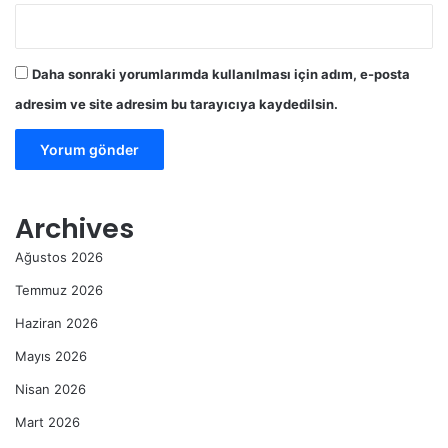
Daha sonraki yorumlarımda kullanılması için adım, e-posta
adresim ve site adresim bu tarayıcıya kaydedilsin.
Archives
Ağustos 2026
Temmuz 2026
Haziran 2026
Mayıs 2026
Nisan 2026
Mart 2026