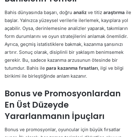
Bahis dünyasında başarı, doğru
analiz
ve titiz
araştırma
ile
başlar. Yalnızca yüzeysel verilerle ilerlemek, kayıplara yol
açabilir. Oysa, derinlemesine analizler yaparak, takımların
form durumlarını ve oyun stratejilerini anlamak önemlidir.
Ayrıca, geçmiş istatistiklere bakmak, kazanma şansınızı
artırır. Sonuç olarak, disiplinli bir yaklaşım benimsemek
gerekir. Bu, sadece kazanma arzusunun ötesinde bir
tutumdur. Bahis ile
para kazanma fırsatları
, ilgi ve bilgi
birikimi ile birleştiğinde anlam kazanır.
Bonus ve Promosyonlardan
En Üst Düzeyde
Yararlanmanın İpuçları
Bonus ve promosyonlar, oyuncular için büyük fırsatlar