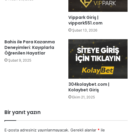
Vippark Giriş |
vippark551.com
Şubat 13, 2026
Bahis ile Para Kazanma
Deneyimleri: Kayıplarla
Öğrenilen Hayatlar
Şubat 9, 2025
304kolaybet.com |
Kolaybet Giriş
Ekim 21, 2025
Bir yanıt yazın
E-posta adresiniz yayınlanmayacak.
Gerekli alanlar
*
ile