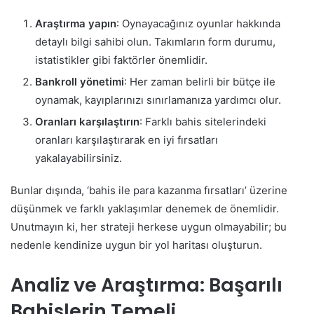
Araştırma yapın
: Oynayacağınız oyunlar hakkında
detaylı bilgi sahibi olun. Takımların form durumu,
istatistikler gibi faktörler önemlidir.
Bankroll yönetimi
: Her zaman belirli bir bütçe ile
oynamak, kayıplarınızı sınırlamanıza yardımcı olur.
Oranları karşılaştırın
: Farklı bahis sitelerindeki
oranları karşılaştırarak en iyi fırsatları
yakalayabilirsiniz.
Bunlar dışında, ‘bahis ile para kazanma fırsatları’ üzerine
düşünmek ve farklı yaklaşımlar denemek de önemlidir.
Unutmayın ki, her strateji herkese uygun olmayabilir; bu
nedenle kendinize uygun bir yol haritası oluşturun.
Analiz ve Araştırma: Başarılı
Bahislerin Temeli