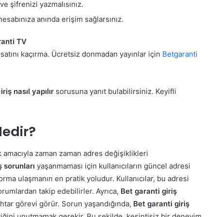
ve şifrenizi yazmalısınız.
hesabınıza anında erişim sağlarsınız.
ranti TV
ırsatını kaçırma. Ücretsiz donmadan yayınlar için
Betgaranti
riş nasıl yapılır
sorusuna yanıt bulabilirsiniz. Keyifli
Nedir?
ak amacıyla zaman zaman adres değişiklikleri
ş sorunları
yaşanmaması için kullanıcıların güncel adresi
orma ulaşmanın en pratik yoludur. Kullanıcılar, bu adresi
rumlardan takip edebilirler. Ayrıca,
Bet garanti giriş
ahtar görevi görür. Sorun yaşandığında,
Bet garanti giriş
tiğini unutmamak gerekir. Bu şekilde, kesintisiz bir deneyim