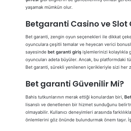
yaşamak mümkün olur.
Betgaranti Casino ve Slot
Bet garanti, zengin oyun seçenekleri ile dikkat çeke
oyunculara çeşitli temalar ve heyecan verici bonusl
sayesinde
bet garanti giriş
işlemlerinizi kolaylıkla g
oyuncuları adeta büyüler. Ancak, bu platformdaki tü
Bet garanti, sürekli yenilenen içerikleriyle sizi her
Bet garanti Güvenilir Mi?
Bahis tutkunlarının merak ettiği konulardan biri,
Bet
lisanslı ve denetlenen bir hizmet sunduğunu belirtm
olmayabilir. Kullanıcı deneyimleri arasında farklılı
önlemlerini göz önünde bulundurmak önem taşır. İ