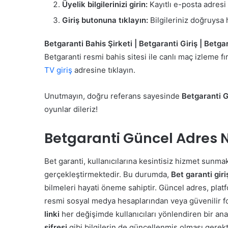
Üyelik bilgilerinizi girin:
Kayıtlı e-posta adresi 
Giriş butonuna tıklayın:
Bilgileriniz doğruysa 
Betgaranti Bahis Şirketi | Betgaranti Giriş | Betga
Betgaranti resmi bahis sitesi ile canlı maç izleme f
TV giriş
adresine tıklayın.
Unutmayın, doğru referans sayesinde
Betgaranti Gi
oyunlar dileriz!
Betgaranti Güncel Adres 
Bet garanti, kullanıcılarına kesintisiz hizmet sunm
gerçekleştirmektedir. Bu durumda,
Bet garanti giri
bilmeleri hayati öneme sahiptir. Güncel adres, platf
resmi sosyal medya hesaplarından veya güvenilir fo
linki
her değişimde kullanıcıları yönlendiren bir an
şifresi
gibi bilgilerin de güncellenmiş olması gerek