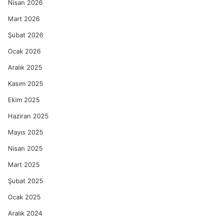
Nisan 2026
Mart 2026
Şubat 2026
Ocak 2026
Aralık 2025
Kasım 2025
Ekim 2025
Haziran 2025
Mayıs 2025
Nisan 2025
Mart 2025
Şubat 2025
Ocak 2025
Aralık 2024