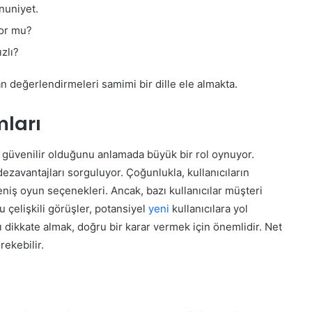
nuniyet.
or mu?
ızlı?
lan değerlendirmeleri samimi bir dille ele almakta.
mları
r güvenilir olduğunu anlamada büyük bir rol oynuyor.
dezavantajları sorguluyor. Çoğunlukla, kullanıcıların
niş oyun seçenekleri. Ancak, bazı kullanıcılar müşteri
u çelişkili görüşler, potansiyel
yeni
kullanıcılara yol
ını dikkate almak, doğru bir karar vermek için önemlidir. Net
rekebilir.