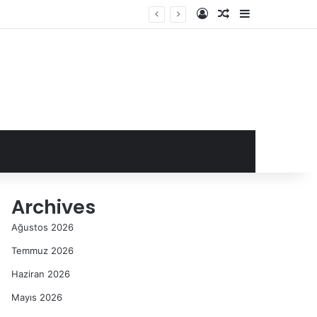
Kayıt Ol
Rastgele Makale
Kenar Bölme
Archives
Ağustos 2026
Temmuz 2026
Haziran 2026
Mayıs 2026