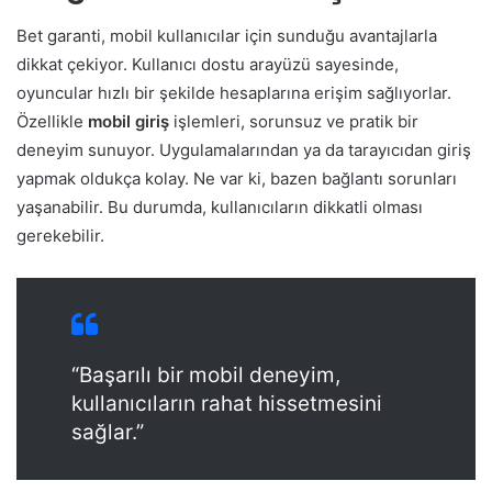
Bet garanti, mobil kullanıcılar için sunduğu avantajlarla
dikkat çekiyor. Kullanıcı dostu arayüzü sayesinde,
oyuncular hızlı bir şekilde hesaplarına erişim sağlıyorlar.
Özellikle
mobil giriş
işlemleri, sorunsuz ve pratik bir
deneyim sunuyor. Uygulamalarından ya da tarayıcıdan giriş
yapmak oldukça kolay. Ne var ki, bazen bağlantı sorunları
yaşanabilir. Bu durumda, kullanıcıların dikkatli olması
gerekebilir.
“Başarılı bir mobil deneyim,
kullanıcıların rahat hissetmesini
sağlar.”