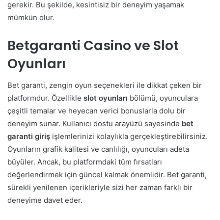
gerekir. Bu şekilde, kesintisiz bir deneyim yaşamak
mümkün olur.
Betgaranti Casino ve Slot
Oyunları
Bet garanti, zengin oyun seçenekleri ile dikkat çeken bir
platformdur. Özellikle
slot oyunları
bölümü, oyunculara
çeşitli temalar ve heyecan verici bonuslarla dolu bir
deneyim sunar. Kullanıcı dostu arayüzü sayesinde
bet
garanti giriş
işlemlerinizi kolaylıkla gerçekleştirebilirsiniz.
Oyunların grafik kalitesi ve canlılığı, oyuncuları adeta
büyüler. Ancak, bu platformdaki tüm fırsatları
değerlendirmek için güncel kalmak önemlidir. Bet garanti,
sürekli yenilenen içerikleriyle sizi her zaman farklı bir
deneyime davet eder.