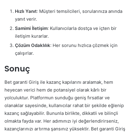
Hızlı Yanıt
: Müşteri temsilcileri, sorularınıza anında
yanıt verir.
Samimi İletişim
: Kullanıcılarla dostça ve içten bir
iletişim kurarlar.
Çözüm Odaklılık
: Her sorunu hızlıca çözmek için
çalışırlar.
Sonuç
Bet garanti Giriş ile kazanç kapılarını aralamak, hem
heyecan verici hem de potansiyel olarak kârlı bir
yolculuktur. Platformun sunduğu geniş fırsatlar ve
olanaklar sayesinde, kullanıcılar rahat bir şekilde eğlenip
kazanç sağlayabilir. Bununla birlikte, dikkatli ve bilinçli
olmakta fayda var. Her adımınızı iyi değerlendirirseniz,
kazançlarınızı artırma şansınız yüksektir. Bet garanti Giriş