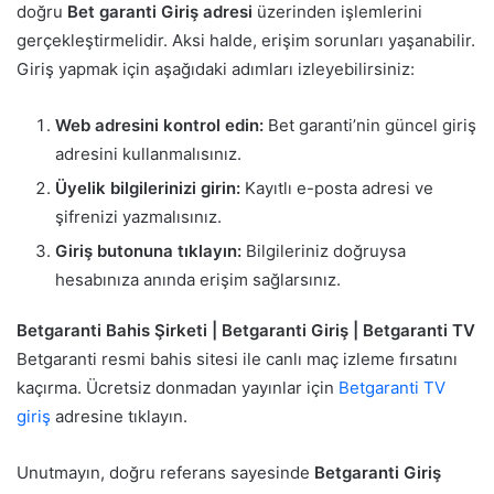
doğru
Bet garanti Giriş adresi
üzerinden işlemlerini
gerçekleştirmelidir. Aksi halde, erişim sorunları yaşanabilir.
Giriş yapmak için aşağıdaki adımları izleyebilirsiniz:
Web adresini kontrol edin:
Bet garanti’nin güncel giriş
adresini kullanmalısınız.
Üyelik bilgilerinizi girin:
Kayıtlı e-posta adresi ve
şifrenizi yazmalısınız.
Giriş butonuna tıklayın:
Bilgileriniz doğruysa
hesabınıza anında erişim sağlarsınız.
Betgaranti Bahis Şirketi | Betgaranti Giriş | Betgaranti TV
Betgaranti resmi bahis sitesi ile canlı maç izleme fırsatını
kaçırma. Ücretsiz donmadan yayınlar için
Betgaranti TV
giriş
adresine tıklayın.
Unutmayın, doğru referans sayesinde
Betgaranti Giriş