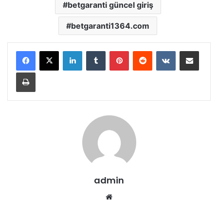
betgaranti güncel giriş
betgaranti1364.com
LinkedIn
Tumblr
Pinterest
Reddit
VKontakte
E-Posta ile paylaş
Yazdır
admin
Web
sitesi