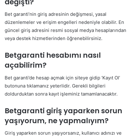
değişti?
Bet garanti’nin giriş adresinin değişmesi, yasal
düzenlemeler ve erişim engelleri nedeniyle olabilir. En
güncel giriş adresini resmi sosyal medya hesaplarından
veya destek hizmetlerinden öğrenebilirsiniz.
Betgaranti hesabımı nasıl
açabilirim?
Bet garanti’de hesap açmak için siteye gidip ‘Kayıt Ol’
butonuna tıklamanız yeterlidir. Gerekli bilgileri
doldurduktan sonra kayıt işleminiz tamamlanacaktır.
Betgaranti giriş yaparken sorun
yaşıyorum, ne yapmalıyım?
Giriş yaparken sorun yaşıyorsanız, kullanıcı adınızı ve