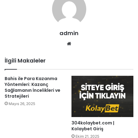
admin
Web
sitesi
İlgili Makaleler
Bahis ile Para Kazanma
Yöntemleri: Kazanç
Sağlamanın İncelikleri ve
Stratejileri
Mayıs 26, 2025
304kolaybet.com |
Kolaybet Giriş
Ekim 21, 2025