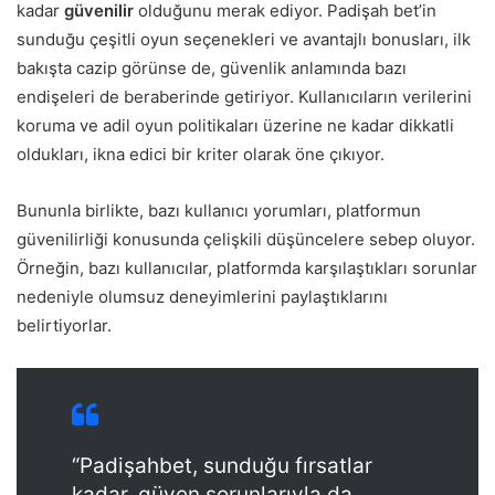
kadar
güvenilir
olduğunu merak ediyor. Padişah bet’in
sunduğu çeşitli oyun seçenekleri ve avantajlı bonusları, ilk
bakışta cazip görünse de, güvenlik anlamında bazı
endişeleri de beraberinde getiriyor. Kullanıcıların verilerini
koruma ve adil oyun politikaları üzerine ne kadar dikkatli
oldukları, ikna edici bir kriter olarak öne çıkıyor.
Bununla birlikte, bazı kullanıcı yorumları, platformun
güvenilirliği konusunda çelişkili düşüncelere sebep oluyor.
Örneğin, bazı kullanıcılar, platformda karşılaştıkları sorunlar
nedeniyle olumsuz deneyimlerini paylaştıklarını
belirtiyorlar.
“Padişahbet, sunduğu fırsatlar
kadar, güven sorunlarıyla da