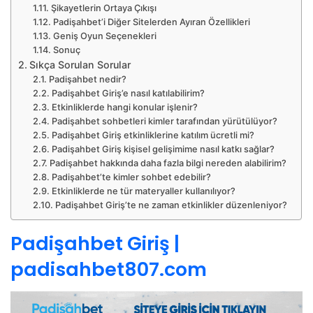
Şikayetlerin Ortaya Çıkışı
Padişahbet’i Diğer Sitelerden Ayıran Özellikleri
Geniş Oyun Seçenekleri
Sonuç
Sıkça Sorulan Sorular
Padişahbet nedir?
Padişahbet Giriş’e nasıl katılabilirim?
Etkinliklerde hangi konular işlenir?
Padişahbet sohbetleri kimler tarafından yürütülüyor?
Padişahbet Giriş etkinliklerine katılım ücretli mi?
Padişahbet Giriş kişisel gelişimime nasıl katkı sağlar?
Padişahbet hakkında daha fazla bilgi nereden alabilirim?
Padişahbet’te kimler sohbet edebilir?
Etkinliklerde ne tür materyaller kullanılıyor?
Padişahbet Giriş’te ne zaman etkinlikler düzenleniyor?
Padişahbet Giriş |
padisahbet807.com