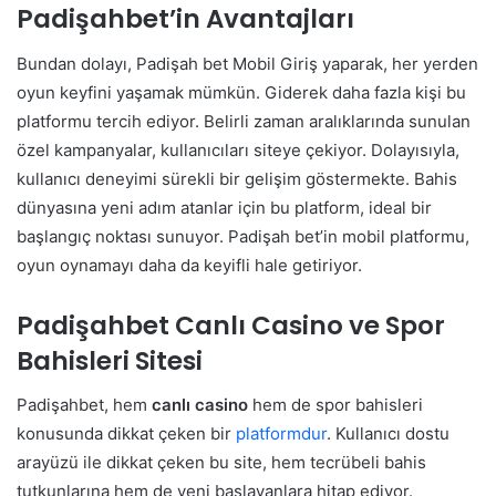
Padişahbet’in Avantajları
Bundan dolayı, Padişah bet Mobil Giriş yaparak, her yerden
oyun keyfini yaşamak mümkün. Giderek daha fazla kişi bu
platformu tercih ediyor. Belirli zaman aralıklarında sunulan
özel kampanyalar, kullanıcıları siteye çekiyor. Dolayısıyla,
kullanıcı deneyimi sürekli bir gelişim göstermekte. Bahis
dünyasına yeni adım atanlar için bu platform, ideal bir
başlangıç noktası sunuyor. Padişah bet’in mobil platformu,
oyun oynamayı daha da keyifli hale getiriyor.
Padişahbet Canlı Casino ve Spor
Bahisleri Sitesi
Padişahbet, hem
canlı casino
hem de spor bahisleri
konusunda dikkat çeken bir
platformdur
. Kullanıcı dostu
arayüzü ile dikkat çeken bu site, hem tecrübeli bahis
tutkunlarına hem de yeni başlayanlara hitap ediyor.