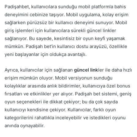
Padişahbet, kullanıcılara sunduğu mobil platformla bahis
deneyimini cebinize taşıyor. Mobil uygulama, kolay erişim
sağlarken pürüzsüz bir kullanıcı deneyimi sunuyor. Mobil
giriş işlemleri için kullanıcılara sürekli güncel linkler
sağlanıyor. Bu sayede, kesintisiz bir oyun keyfi yaşamak
mümkün. Padişah bet’in kullanıcı dostu arayüzü, özellikle
yeni başlayanlar için oldukça avantajlı.
Ayrıca, kullanıcılar için sağlanan
güncel link
ler ile daha hızlı
erişim mümkün oluyor. Mobil versiyonun sunduğu
kolaylıklar arasında anlık bildirimler, kullanıcıya özel bonus
fırsatları ve etkinlikler yer alıyor. Padişah bet sistemi, geniş
oyun seçenekleri ile dikkat çekiyor; bu da çok sayıda
kullanıcıyı kendisine çekiyor. Kullanıcılar, farklı oyun
kategorilerini rahatlıkla inceleyebilir ve istedikleri oyunu
anında oynayabilir.