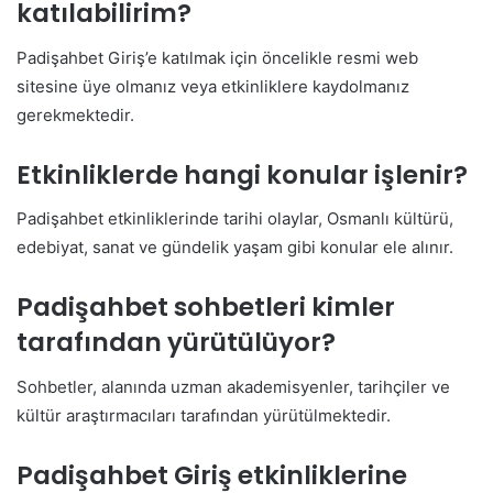
katılabilirim?
Padişahbet Giriş’e katılmak için öncelikle resmi web
sitesine üye olmanız veya etkinliklere kaydolmanız
gerekmektedir.
Etkinliklerde hangi konular işlenir?
Padişahbet etkinliklerinde tarihi olaylar, Osmanlı kültürü,
edebiyat, sanat ve gündelik yaşam gibi konular ele alınır.
Padişahbet sohbetleri kimler
tarafından yürütülüyor?
Sohbetler, alanında uzman akademisyenler, tarihçiler ve
kültür araştırmacıları tarafından yürütülmektedir.
Padişahbet Giriş etkinliklerine