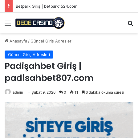
betgaranti1486.com | Betgaranti
Menü
Ar
Anasayfa
/
Güncel Giriş Adresleri
Güncel Giriş Adresleri
Padişahbet Giriş |
padisahbet807.com
admin
Şubat 9, 2026
0
11
6 dakika okuma süresi