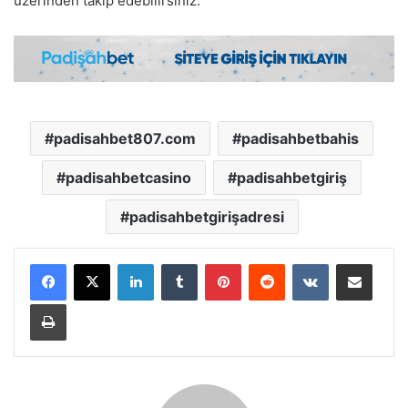
üzerinden takip edebilirsiniz.
padisahbet807.com
padisahbetbahis
padisahbetcasino
padisahbetgiriş
padisahbetgirişadresi
LinkedIn
Tumblr
Pinterest
Reddit
VKontakte
E-Posta ile paylaş
Yazdır