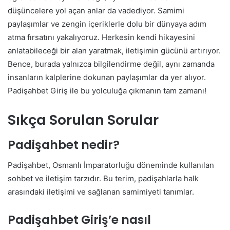
düşüncelere yol açan anlar da vadediyor. Samimi
paylaşımlar ve zengin içeriklerle dolu bir dünyaya adım
atma fırsatını yakalıyoruz. Herkesin kendi hikayesini
anlatabileceği bir alan yaratmak, iletişimin gücünü artırıyor.
Bence, burada yalnızca bilgilendirme değil, aynı zamanda
insanların kalplerine dokunan paylaşımlar da yer alıyor.
Padişahbet Giriş ile bu yolculuğa çıkmanın tam zamanı!
Sıkça Sorulan Sorular
Padişahbet nedir?
Padişahbet, Osmanlı İmparatorluğu döneminde kullanılan
sohbet ve iletişim tarzıdır. Bu terim, padişahlarla halk
arasındaki iletişimi ve sağlanan samimiyeti tanımlar.
Padişahbet Giriş’e nasıl