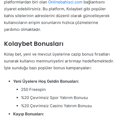
platformlardan biri olan
Onlinebahisci.com
bağlantısını
ziyaret edebilirsiniz. Bu platform, Kolaybet gibi popüler
bahis sitelerinin adreslerini düzenli olarak güncelleyerek
kullanıcıların erişim sorunlarını hızlıca çözmelerine
yardımcı olmaktadır.
Kolaybet Bonusları
Kolay bet, yeni ve mevcut üyelerine cazip bonus fırsatları
sunarak kullanıcı memnuniyetini artırmayı hedeflemektedir.
İşte sunduğu bazı popüler bonus kampanyaları:
Yeni Üyelere Hoş Geldin Bonusları:
250 Freespin
%20 Çevrimsiz Spor Yatırım Bonusu
%20 Çevrimsiz Casino Yatırım Bonusu
Kayıp Bonusları: