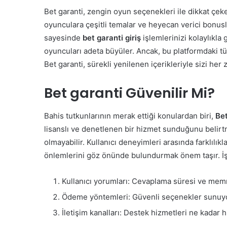
Bet garanti, zengin oyun seçenekleri ile dikkat çeke
oyunculara çeşitli temalar ve heyecan verici bonusl
sayesinde
bet garanti giriş
işlemlerinizi kolaylıkla g
oyuncuları adeta büyüler. Ancak, bu platformdaki tü
Bet garanti, sürekli yenilenen içerikleriyle sizi her
Bet garanti Güvenilir Mi?
Bahis tutkunlarının merak ettiği konulardan biri,
Bet
lisanslı ve denetlenen bir hizmet sunduğunu belirtm
olmayabilir. Kullanıcı deneyimleri arasında farklılı
önlemlerini göz önünde bulundurmak önem taşır. İ
Kullanıcı yorumları: Cevaplama süresi ve mem
Ödeme yöntemleri: Güvenli seçenekler sunuy
İletişim kanalları: Destek hizmetleri ne kadar h