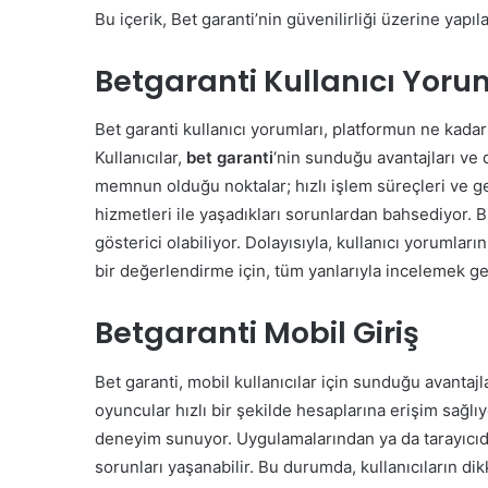
Bu içerik, Bet garanti’nin güvenilirliği üzerine yapı
Betgaranti Kullanıcı Yoru
Bet garanti kullanıcı yorumları, platformun ne kada
Kullanıcılar,
bet garanti
‘nin sunduğu avantajları ve 
memnun olduğu noktalar; hızlı işlem süreçleri ve ge
hizmetleri ile yaşadıkları sorunlardan bahsediyor. B
gösterici olabiliyor. Dolayısıyla, kullanıcı yorumlar
bir değerlendirme için, tüm yanlarıyla incelemek ge
Betgaranti Mobil Giriş
Bet garanti, mobil kullanıcılar için sunduğu avantajl
oyuncular hızlı bir şekilde hesaplarına erişim sağlıy
deneyim sunuyor. Uygulamalarından ya da tarayıcıda
sorunları yaşanabilir. Bu durumda, kullanıcıların dikk