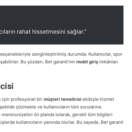
cıların rahat hissetmesini sağlar.”
n seçenekleriyle zenginleştirilmiş durumda. Kullanıcılar, spor
aşabilirler. Bu yüzden, Bet garanti’nin
mobil giriş
imkânları
cisi
k için profesyonel bir
müşteri temsilcisi
ekibiyle hizmet
r şekilde çözmekte ve kullanıcıların tüm sorularına
ı memnuniyetini ön planda tutarak, gerekli tüm bilgileri
üşlerde kullanıcıların yanında olurlar. Bu sayede, Bet garanti