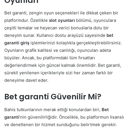
Oyunları
Bet garanti, zengin oyun seçenekleri ile dikkat çeken bir
platformdur. Özellikle
slot oyunları
bölümü, oyunculara
çeşitli temalar ve heyecan verici bonuslarla dolu bir
deneyim sunar. Kullanıcı dostu arayüzü sayesinde
bet
garanti giriş
işlemlerinizi kolaylıkla gerçekleştirebilirsiniz.
Oyunların grafik kalitesi ve canlılığı, oyuncuları adeta
büyüler. Ancak, bu platformdaki tüm fırsatları
değerlendirmek için güncel kalmak önemlidir. Bet garanti,
sürekli yenilenen içerikleriyle sizi her zaman farklı bir
deneyime davet eder.
Bet garanti Güvenilir Mi?
Bahis tutkunlarının merak ettiği konulardan biri,
Bet
garanti
‘nin güvenilirliğidir. Öncelikle, bu platformun lisanslı
ve denetlenen bir hizmet sunduğunu belirtmek gerekir.