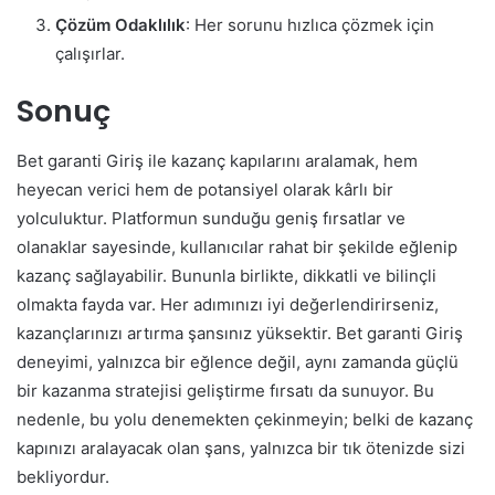
Çözüm Odaklılık
: Her sorunu hızlıca çözmek için
çalışırlar.
Sonuç
Bet garanti Giriş ile kazanç kapılarını aralamak, hem
heyecan verici hem de potansiyel olarak kârlı bir
yolculuktur. Platformun sunduğu geniş fırsatlar ve
olanaklar sayesinde, kullanıcılar rahat bir şekilde eğlenip
kazanç sağlayabilir. Bununla birlikte, dikkatli ve bilinçli
olmakta fayda var. Her adımınızı iyi değerlendirirseniz,
kazançlarınızı artırma şansınız yüksektir. Bet garanti Giriş
deneyimi, yalnızca bir eğlence değil, aynı zamanda güçlü
bir kazanma stratejisi geliştirme fırsatı da sunuyor. Bu
nedenle, bu yolu denemekten çekinmeyin; belki de kazanç
kapınızı aralayacak olan şans, yalnızca bir tık ötenizde sizi
bekliyordur.