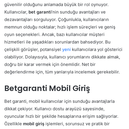
güvenilir olduğunu anlamada büyük bir rol oynuyor.
Kullanıcılar,
bet garanti
‘nin sunduğu avantajları ve
dezavantajları sorguluyor. Çoğunlukla, kullanıcıların
memnun olduğu noktalar; hızlı işlem süreçleri ve geniş
oyun seçenekleri. Ancak, bazı kullanıcılar müşteri
hizmetleri ile yaşadıkları sorunlardan bahsediyor. Bu
çelişkili görüşler, potansiyel
yeni
kullanıcılara yol gösterici
olabiliyor. Dolayısıyla, kullanıcı yorumlarını dikkate almak,
doğru bir karar vermek için önemlidir. Net bir
değerlendirme için, tüm yanlarıyla incelemek gerekebilir.
Betgaranti Mobil Giriş
Bet garanti, mobil kullanıcılar için sunduğu avantajlarla
dikkat çekiyor. Kullanıcı dostu arayüzü sayesinde,
oyuncular hızlı bir şekilde hesaplarına erişim sağlıyorlar.
Özellikle
mobil giriş
işlemleri, sorunsuz ve pratik bir