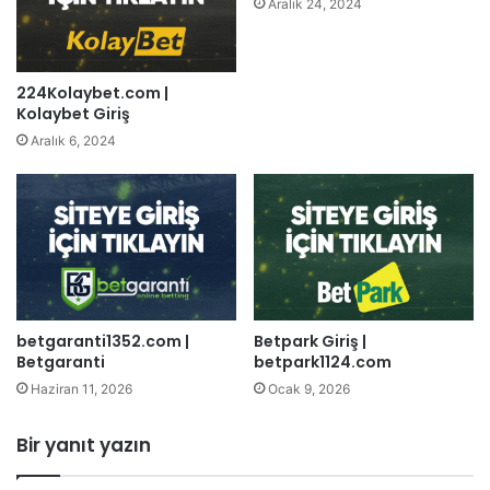
Aralık 24, 2024
224Kolaybet.com |
Kolaybet Giriş
Aralık 6, 2024
betgaranti1352.com |
Betpark Giriş |
Betgaranti
betpark1124.com
Haziran 11, 2026
Ocak 9, 2026
Bir yanıt yazın