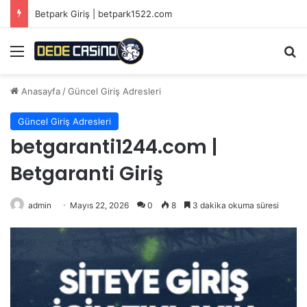
Betpark Giriş | betpark1522.com
Menü
Ar
Anasayfa
/
Güncel Giriş Adresleri
Güncel Giriş Adresleri
betgaranti1244.com |
Betgaranti Giriş
admin
Mayıs 22, 2026
0
8
3 dakika okuma süresi