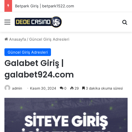
Betpark Giriş | betpark1522.com
Menü
Ar
Anasayfa
/
Güncel Giriş Adresleri
Güncel Giriş Adresleri
Galabet Giriş |
galabet924.com
admin
Kasım 30, 2024
0
29
3 dakika okuma süresi