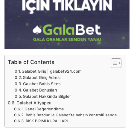
Table of Contents
Galabet Giriş | galabet924.com
Galabet Giriş Adresi
Galabet Bahis Sitesi
Galabet Bonusları
Galabet Hakkında Bilgiler
Galabet Altyapısı
Genel Değerlendirme
Bahis Bozdur ile Galabet’te bahsin kontrolü sende…
RİSK BİRİMİ KURALLARI