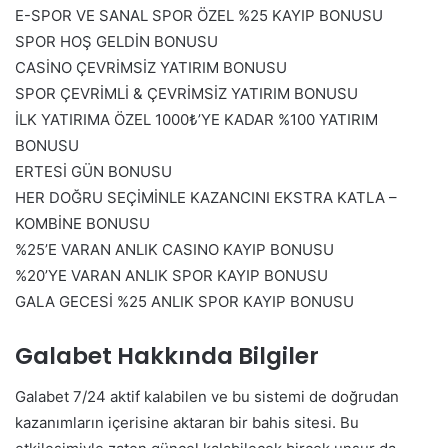
E-SPOR VE SANAL SPOR ÖZEL %25 KAYIP BONUSU
SPOR HOŞ GELDİN BONUSU
CASİNO ÇEVRİMSİZ YATIRIM BONUSU
SPOR ÇEVRİMLİ & ÇEVRİMSİZ YATIRIM BONUSU
İLK YATIRIMA ÖZEL 1000₺’YE KADAR %100 YATIRIM
BONUSU
ERTESİ GÜN BONUSU
HER DOĞRU SEÇİMİNLE KAZANCINI EKSTRA KATLA –
KOMBİNE BONUSU
%25’E VARAN ANLIK CASINO KAYIP BONUSU
%20’YE VARAN ANLIK SPOR KAYIP BONUSU
GALA GECESİ %25 ANLIK SPOR KAYIP BONUSU
Galabet Hakkında Bilgiler
Galabet 7/24 aktif kalabilen ve bu sistemi de doğrudan
kazanımların içerisine aktaran bir bahis sitesi. Bu