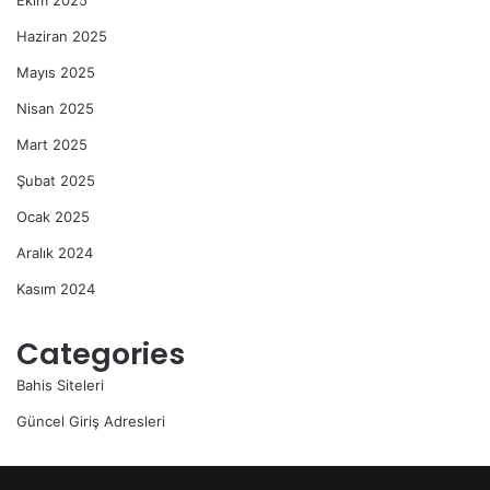
Haziran 2025
Mayıs 2025
Nisan 2025
Mart 2025
Şubat 2025
Ocak 2025
Aralık 2024
Kasım 2024
Categories
Bahis Siteleri
Güncel Giriş Adresleri