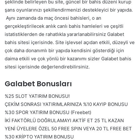
şeklinde belirleyen bu site, güncel bir bahis düzeni kurup
şans oyunlarınızı şekillendirmenizi destekleyici bir yapıda.
Aynı zamanda da maç öncesi bahisleri, o an
gerçekleştirilecek anlık canlı bahis hamleleri ve çeşitli
istatistiklerden de rahatlıkla yararlanabilirsiniz Galabet
bahis sitesi içerisinde. Site işlevsel açıdan etkili, düzeyli ve
çok daha donanımlı bir yapıda kendisini gösterdiği için
daima etkili ve çok yönlü bir kazanımı sizler Galabet bahis
sitesi içerisinde değerlendirebilirsiniz.
Galabet Bonusları
%25 SLOT YATIRIM BONUSU!
ÇEKİM SONRASI YATIRIMLARINIZA %10 KAYIP BONUSU
%30 SPOR YATIRIM BONUSU (Freebet)
İKİ FAKTÖRLÜ DOĞRULAMAYI AKTİF ET 25 TL KAZAN
YENİ ÜYELERE ÖZEL 50 FREE SPIN VEYA 20 TL FREE BET
%30 KRİPTO YATIRIM BONUSU