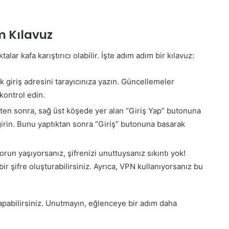
m Kılavuz
lar kafa karıştırıcı olabilir. İşte adım adım bir kılavuz:
k giriş adresini tarayıcınıza yazın. Güncellemeler
kontrol edin.
kten sonra, sağ üst köşede yer alan “Giriş Yap” butonuna
i girin. Bunu yaptıktan sonra “Giriş” butonuna basarak
orun yaşıyorsanız, şifrenizi unuttuysanız sıkıntı yok!
r şifre oluşturabilirsiniz. Ayrıca, VPN kullanıyorsanız bu
apabilirsiniz. Unutmayın, eğlenceye bir adım daha