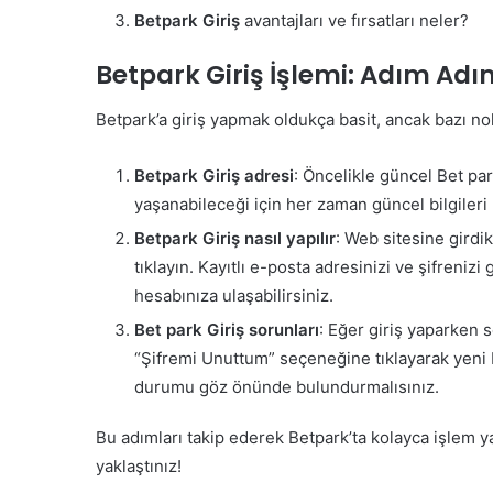
Betpark Giriş
avantajları ve fırsatları neler?
Betpark Giriş İşlemi: Adım Adı
Betpark’a giriş yapmak oldukça basit, ancak bazı nokta
Betpark Giriş adresi
: Öncelikle güncel Bet par
yaşanabileceği için her zaman güncel bilgileri 
Betpark Giriş nasıl yapılır
: Web sitesine girdi
tıklayın. Kayıtlı e-posta adresinizi ve şifreniz
hesabınıza ulaşabilirsiniz.
Bet park Giriş sorunları
: Eğer giriş yaparken s
“Şifremi Unuttum” seçeneğine tıklayarak yeni bi
durumu göz önünde bulundurmalısınız.
Bu adımları takip ederek Betpark’ta kolayca işlem y
yaklaştınız!