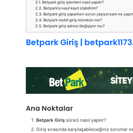
Betpark giriş işlemleri nasıl yapılır?
Betpark’a nasıl kayıt olabilirim?
Betpark giriş yaparken sorun yaşıyorsam ne yapm
Betpark mobil giriş mümkün mü?
Betpark giriş adresi değişiyor mu?
Betpark Giriş | betpark1173
Ana Noktalar
Betpark Giriş
süreci nasıl yapılır?
Giriş sırasında karşılaşabileceğiniz sorunlar n