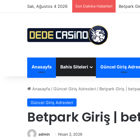
Salı, Ağustos 4 2026
Son Dakika Haberleri
Betpark Gi
Anasayfa
Bahis Siteleri
Güncel Giriş Adres
Anasayfa
/
Güncel Giriş Adresleri
/
Betpark Giriş | betp
Güncel Giriş Adresleri
Betpark Giriş | b
admin
Nisan 2, 2026