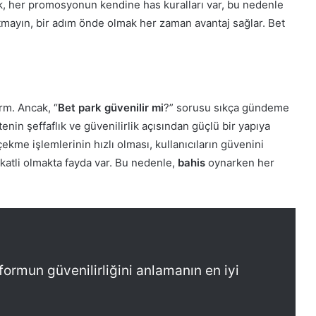
ak, her promosyonun kendine has kuralları var, bu nedenle
nutmayın, bir adım önde olmak her zaman avantaj sağlar. Bet
orm. Ancak, “
Bet park güvenilir mi
?” sorusu sıkça gündeme
tenin şeffaflık ve güvenilirlik açısından güçlü bir yapıya
ekme işlemlerinin hızlı olması, kullanıcıların güvenini
kkatli olmakta fayda var. Bu nedenle,
bahis
oynarken her
tformun güvenilirliğini anlamanın en iyi