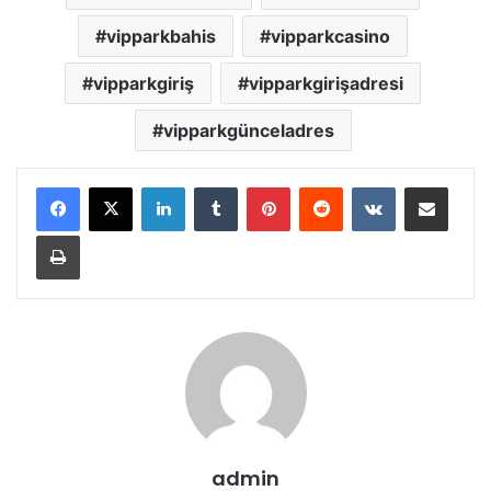
vipparkbahis
vipparkcasino
vipparkgiriş
vipparkgirişadresi
vipparkgünceladres
LinkedIn
Tumblr
Pinterest
Reddit
VKontakte
E-Posta ile paylaş
Yazdır
admin