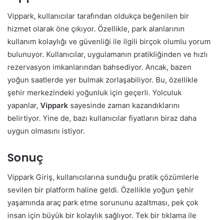
Vippark, kullanıcılar tarafından oldukça beğenilen bir
hizmet olarak öne çıkıyor. Özellikle, park alanlarının
kullanım kolaylığı ve güvenliği ile ilgili birçok olumlu yorum
bulunuyor. Kullanıcılar, uygulamanın pratikliğinden ve hızlı
rezervasyon imkanlarından bahsediyor. Ancak, bazen
yoğun saatlerde yer bulmak zorlaşabiliyor. Bu, özellikle
şehir merkezindeki yoğunluk için geçerli. Yolculuk
yapanlar,
Vippark
sayesinde zaman kazandıklarını
belirtiyor. Yine de, bazı kullanıcılar fiyatların biraz daha
uygun olmasını istiyor.
Sonuç
Vippark Giriş, kullanıcılarına sunduğu pratik çözümlerle
sevilen bir platform haline geldi. Özellikle yoğun şehir
yaşamında araç park etme sorununu azaltması, pek çok
insan için büyük bir kolaylık sağlıyor. Tek bir tıklama ile