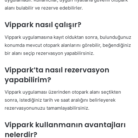
alanı bulabilir ve rezerve edebilirler.
Vippark nasıl çalışır?
Vippark uygulamasına kayıt olduktan sonra, bulunduğunuz
konumda mevcut otopark alanlarını görebilir, beğendiğiniz
bir alanı seçip rezervasyon yapabilirsiniz.
Vippark’ta nasıl rezervasyon
yapabilirim?
Vippark uygulaması üzerinden otopark alanı seçtikten
sonra, istediğiniz tarih ve saat aralığını belirleyerek
rezervasyonunuzu tamamlayabilirsiniz.
Vippark kullanmanın avantajları
nelerdir?