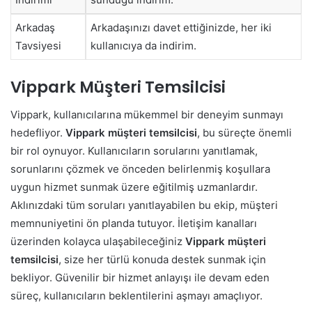
Arkadaş
Arkadaşınızı davet ettiğinizde, her iki
Tavsiyesi
kullanıcıya da indirim.
Vippark Müşteri Temsilcisi
Vippark, kullanıcılarına mükemmel bir deneyim sunmayı
hedefliyor.
Vippark müşteri temsilcisi
, bu süreçte önemli
bir rol oynuyor. Kullanıcıların sorularını yanıtlamak,
sorunlarını çözmek ve önceden belirlenmiş koşullara
uygun hizmet sunmak üzere eğitilmiş uzmanlardır.
Aklınızdaki tüm soruları yanıtlayabilen bu ekip, müşteri
memnuniyetini ön planda tutuyor. İletişim kanalları
üzerinden kolayca ulaşabileceğiniz
Vippark müşteri
temsilcisi
, size her türlü konuda destek sunmak için
bekliyor. Güvenilir bir hizmet anlayışı ile devam eden
süreç, kullanıcıların beklentilerini aşmayı amaçlıyor.