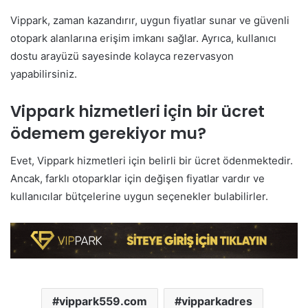
Vippark, zaman kazandırır, uygun fiyatlar sunar ve güvenli
otopark alanlarına erişim imkanı sağlar. Ayrıca, kullanıcı
dostu arayüzü sayesinde kolayca rezervasyon
yapabilirsiniz.
Vippark hizmetleri için bir ücret
ödemem gerekiyor mu?
Evet, Vippark hizmetleri için belirli bir ücret ödenmektedir.
Ancak, farklı otoparklar için değişen fiyatlar vardır ve
kullanıcılar bütçelerine uygun seçenekler bulabilirler.
vippark559.com
vipparkadres