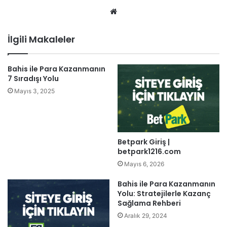
Web
sitesi
İlgili Makaleler
Bahis ile Para Kazanmanın
7 Sıradışı Yolu
Mayıs 3, 2025
Betpark Giriş |
betpark1216.com
Mayıs 6, 2026
Bahis ile Para Kazanmanın
Yolu: Stratejilerle Kazanç
Sağlama Rehberi
Aralık 29, 2024