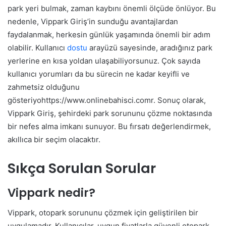
park yeri bulmak, zaman kaybını önemli ölçüde önlüyor. Bu
nedenle, Vippark Giriş’in sunduğu avantajlardan
faydalanmak, herkesin günlük yaşamında önemli bir adım
olabilir. Kullanıcı
dostu
arayüzü sayesinde, aradığınız park
yerlerine en kısa yoldan ulaşabiliyorsunuz. Çok sayıda
kullanıcı yorumları da bu sürecin ne kadar keyifli ve
zahmetsiz olduğunu
gösteriyohttps://www.onlinebahisci.comr. Sonuç olarak,
Vippark Giriş, şehirdeki park sorununu çözme noktasında
bir nefes alma imkanı sunuyor. Bu fırsatı değerlendirmek,
akıllıca bir seçim olacaktır.
Sıkça Sorulan Sorular
Vippark nedir?
Vippark, otopark sorununu çözmek için geliştirilen bir
uygulamadır. Kullanıcılar, uygun fiyatlarla güvenli otopark