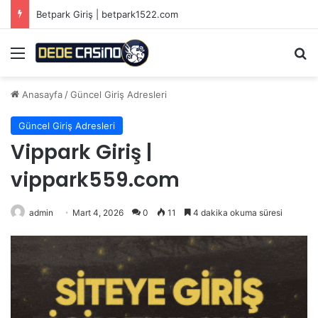
Betpark Giriş | betpark1522.com
Menü
Ar
Anasayfa
/
Güncel Giriş Adresleri
Güncel Giriş Adresleri
Vippark Giriş |
vippark559.com
admin
Mart 4, 2026
0
11
4 dakika okuma süresi