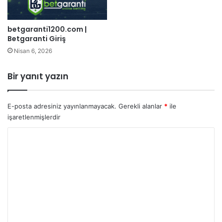
betgaranti1200.com |
Betgaranti Giriş
Nisan 6, 2026
Bir yanıt yazın
E-posta adresiniz yayınlanmayacak.
Gerekli alanlar
*
ile
işaretlenmişlerdir
Y
o
r
u
m
*