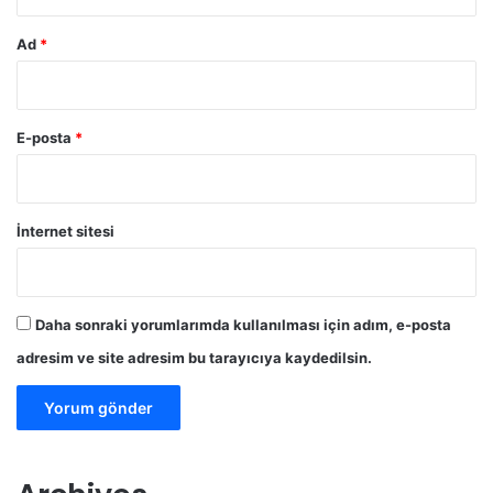
Ad
*
E-posta
*
İnternet sitesi
Daha sonraki yorumlarımda kullanılması için adım, e-posta
adresim ve site adresim bu tarayıcıya kaydedilsin.