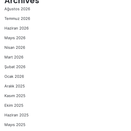
Archives
Ağustos 2026
Temmuz 2026
Haziran 2026
Mayıs 2026
Nisan 2026
Mart 2026
Şubat 2026
Ocak 2026
Aralık 2025
Kasım 2025
Ekim 2025
Haziran 2025
Mayıs 2025