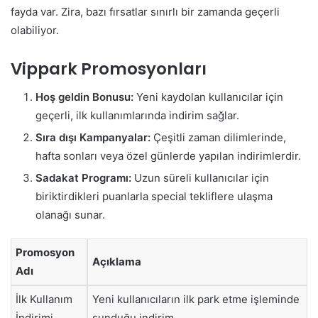
fayda var. Zira, bazı fırsatlar sınırlı bir zamanda geçerli
olabiliyor.
Vippark Promosyonları
Hoş geldin Bonusu:
Yeni kaydolan kullanıcılar için
geçerli, ilk kullanımlarında indirim sağlar.
Sıra dışı Kampanyalar:
Çeşitli zaman dilimlerinde,
hafta sonları veya özel günlerde yapılan indirimlerdir.
Sadakat Programı:
Uzun süreli kullanıcılar için
biriktirdikleri puanlarla special tekliflere ulaşma
olanağı sunar.
Promosyon
Açıklama
Adı
İlk Kullanım
Yeni kullanıcıların ilk park etme işleminde
İndirimi
sunduğu indirim.