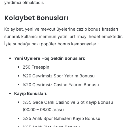
yardımcı olmaktadır.
Kolaybet Bonusları
Kolay bet, yeni ve mevcut üyelerine cazip bonus fırsatları
sunarak kullanıcı memnuniyetini artırmayı hedeflemektedir.
İşte sunduğu bazı popüler bonus kampanyaları:
Yeni Üyelere Hoş Geldin Bonusları:
250 Freespin
%20 Çevrimsiz Spor Yatırım Bonusu
%20 Çevrimsiz Casino Yatırım Bonusu
Kayıp Bonusları:
%35 Gece Canlı Casino ve Slot Kayıp Bonusu
(00:00 – 08:00 arası)
%25 Anlık Spor Bahisleri Kayıp Bonusu