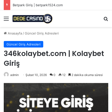
Betpark Giriş | betpark1524.com
Menü
Ar
Anasayfa
/
Güncel Giriş Adresleri
Güncel Giriş Adresleri
346kolaybet.com | Kolaybet
Giriş
admin
Şubat 10, 2026
0
12
2 dakika okuma süresi