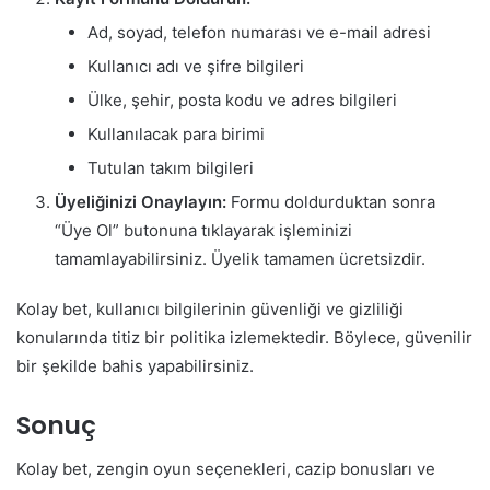
Ad, soyad, telefon numarası ve e-mail adresi
Kullanıcı adı ve şifre bilgileri
Ülke, şehir, posta kodu ve adres bilgileri
Kullanılacak para birimi
Tutulan takım bilgileri
Üyeliğinizi Onaylayın:
Formu doldurduktan sonra
“Üye Ol” butonuna tıklayarak işleminizi
tamamlayabilirsiniz. Üyelik tamamen ücretsizdir.
Kolay bet, kullanıcı bilgilerinin güvenliği ve gizliliği
konularında titiz bir politika izlemektedir. Böylece, güvenilir
bir şekilde bahis yapabilirsiniz.
Sonuç
Kolay bet, zengin oyun seçenekleri, cazip bonusları ve