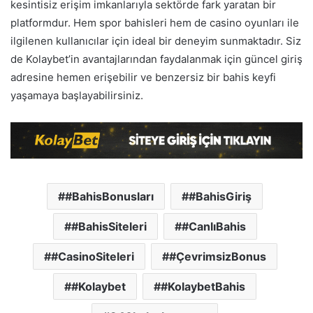
kesintisiz erişim imkanlarıyla sektörde fark yaratan bir
platformdur. Hem spor bahisleri hem de casino oyunları ile
ilgilenen kullanıcılar için ideal bir deneyim sunmaktadır. Siz
de Kolaybet’in avantajlarından faydalanmak için güncel giriş
adresine hemen erişebilir ve benzersiz bir bahis keyfi
yaşamaya başlayabilirsiniz.
#BahisBonusları
#BahisGiriş
#BahisSiteleri
#CanlıBahis
#CasinoSiteleri
#ÇevrimsizBonus
#Kolaybet
#KolaybetBahis