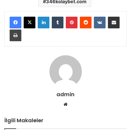
346kolaybet.com
LinkedIn
Tumblr
Pinterest
Reddit
VKontakte
E-Posta ile paylaş
Yazdır
admin
Web
sitesi
İlgili Makaleler