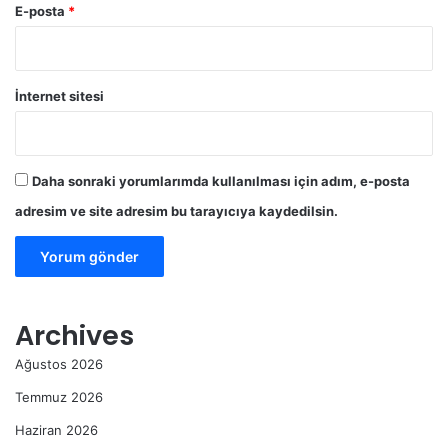
E-posta
*
İnternet sitesi
Daha sonraki yorumlarımda kullanılması için adım, e-posta
adresim ve site adresim bu tarayıcıya kaydedilsin.
Archives
Ağustos 2026
Temmuz 2026
Haziran 2026