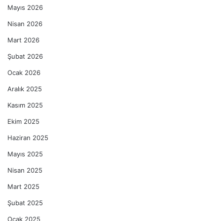
Mayıs 2026
Nisan 2026
Mart 2026
Şubat 2026
Ocak 2026
Aralık 2025
Kasım 2025
Ekim 2025
Haziran 2025
Mayıs 2025
Nisan 2025
Mart 2025
Şubat 2025
Ocak 2025