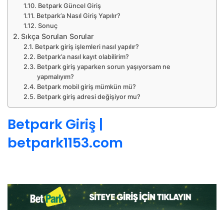
Betpark Güncel Giriş
Betpark’a Nasıl Giriş Yapılır?
Sonuç
Sıkça Sorulan Sorular
Betpark giriş işlemleri nasıl yapılır?
Betpark’a nasıl kayıt olabilirim?
Betpark giriş yaparken sorun yaşıyorsam ne
yapmalıyım?
Betpark mobil giriş mümkün mü?
Betpark giriş adresi değişiyor mu?
Betpark Giriş |
betpark1153.com