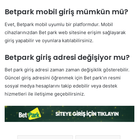
Betpark mobil giriş mümkün mü?
Evet, Betpark mobil uyumlu bir platformdur. Mobil
cihazlarınızdan Bet park web sitesine erişim sağlayarak
giriş yapabilir ve oyunlara katılabilirsiniz.
Betpark giriş adresi değişiyor mu?
Bet park giriş adresi zaman zaman değişiklik gösterebilir.
Güncel giriş adresini öğrenmek için Bet park’ın resmi
sosyal medya hesaplarını takip edebilir veya destek
hizmetleri ile iletişime geçebilirsiniz.