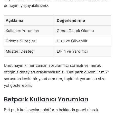
deneyim yaşayabilirsiniz.
Açıklama
Değerlendirme
Kullanıcı Yorumları
Genel Olarak Olumlu
Ödeme Süreçleri
Hızlı ve Güvenilir
Müşteri Desteği
Etkin ve Yardımcı
Unutmayın ki her zaman sorularınızı sormalı ve merak
ettiğiniz detayları araştırmalısınız. “
Bet park
güvenilir mi?”
sorusuna kesin bir yanıt ararken, topluluk yorumları size
yol gösterebilir.
Betpark Kullanıcı Yorumları
Bet park kullanıcıları, platform hakkında genel olarak