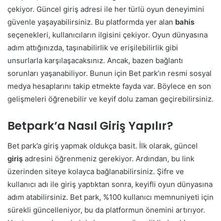
çekiyor. Güncel giriş adresi ile her türlü oyun deneyimini
güvenle yaşayabilirsiniz. Bu platformda yer alan
bahis
seçenekleri, kullanıcıların ilgisini çekiyor. Oyun dünyasına
adım attığınızda, taşınabilirlik ve erişilebilirlik gibi
unsurlarla karşılaşacaksınız. Ancak, bazen bağlantı
sorunları yaşanabiliyor. Bunun için Bet park’ın resmi sosyal
medya hesaplarını takip etmekte fayda var. Böylece en son
gelişmeleri öğrenebilir ve keyif dolu zaman geçirebilirsiniz.
Betpark’a Nasıl Giriş Yapılır?
Bet park’a giriş yapmak oldukça basit. İlk olarak, güncel
giriş
adresini öğrenmeniz gerekiyor. Ardından, bu link
üzerinden siteye kolayca bağlanabilirsiniz. Şifre ve
kullanıcı adı ile giriş yaptıktan sonra, keyifli oyun dünyasına
adım atabilirsiniz. Bet park, %100 kullanıcı memnuniyeti için
sürekli güncelleniyor, bu da platformun önemini artırıyor.