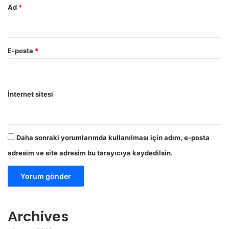
Ad
*
E-posta
*
İnternet sitesi
Daha sonraki yorumlarımda kullanılması için adım, e-posta
adresim ve site adresim bu tarayıcıya kaydedilsin.
Archives