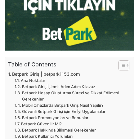
Table of Contents
Betpark Giriş | betpark1153.com
Ana Noktalar
Betpark Giriş İşlemi: Adım Adım Kılavuz
Betpark Hesap Oluşturma Süreci ve Dikkat Edilmesi
Gerekenler
Mobil Cihazlarda Betpark Giriş Nasıl Yapılır?
Güvenli Betpark Girişi için En İyi Uygulamalar
Betpark Promosyonları ve Bonusları
Betpark Güvenilir Mi?
Betpark Hakkında Bilinmesi Gerekenler
Betpark Kullanıcı Yorumları