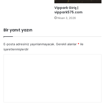
Vippark Giriş |
vippark575.com
Nisan 3, 2026
Bir yanıt yazın
E-posta adresiniz yayınlanmayacak.
Gerekli alanlar
*
ile
işaretlenmişlerdir
Y
o
r
u
m
*