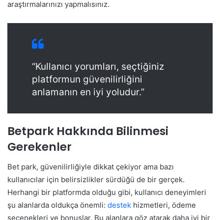
araştırmalarınızı yapmalısınız.
“Kullanıcı yorumları, seçtiğiniz
platformun güvenilirliğini
anlamanın en iyi yoludur.”
Betpark Hakkında Bilinmesi
Gerekenler
Bet park, güvenilirliğiyle dikkat çekiyor ama bazı
kullanıcılar için belirsizlikler sürdüğü de bir gerçek.
Herhangi bir platformda olduğu gibi, kullanıcı deneyimleri
şu alanlarda oldukça önemli:
destek
hizmetleri, ödeme
seçenekleri ve bonuslar. Bu alanlara göz atarak daha iyi bir