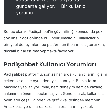
gündeme geliyor.” – Bir kullanıcı
yorumu
Sonuç olarak, Padişah bet’in güvenilirliği konusunda pek
çok unsur göz önünde bulundurulmalıdır. Kullanıcıların
bireysel deneyimleri, bu platformun itibarını oluştururken,
dikkatli bir araştırma yapmakta fayda var.
Padişahbet Kullanıcı Yorumları
Padişahbet
platformu, son zamanlarda kullanıcıların ilgisini
çeken bir online oyun deneyimi sunuyor. Bu platform
hakkında yapılan yorumlar, hem deneyim hem de kazanç
anlamında önemli ipuçları taşıyor. Genel olarak, kullanıcılar
oyunların çeşitliliğinden ve grafik kalitesinden memnun.
Ancak bazı yorumlarda kazanma oranlarının yüksek