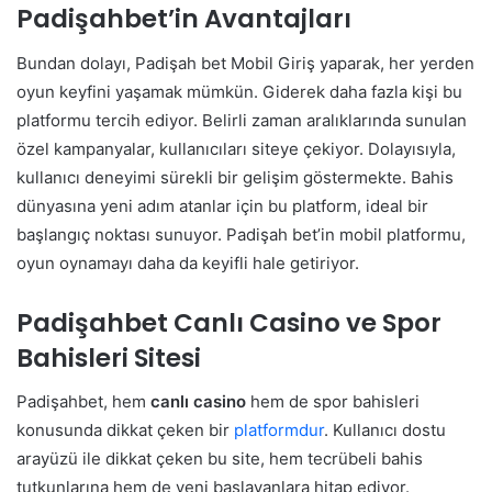
Padişahbet’in Avantajları
Bundan dolayı, Padişah bet Mobil Giriş yaparak, her yerden
oyun keyfini yaşamak mümkün. Giderek daha fazla kişi bu
platformu tercih ediyor. Belirli zaman aralıklarında sunulan
özel kampanyalar, kullanıcıları siteye çekiyor. Dolayısıyla,
kullanıcı deneyimi sürekli bir gelişim göstermekte. Bahis
dünyasına yeni adım atanlar için bu platform, ideal bir
başlangıç noktası sunuyor. Padişah bet’in mobil platformu,
oyun oynamayı daha da keyifli hale getiriyor.
Padişahbet Canlı Casino ve Spor
Bahisleri Sitesi
Padişahbet, hem
canlı casino
hem de spor bahisleri
konusunda dikkat çeken bir
platformdur
. Kullanıcı dostu
arayüzü ile dikkat çeken bu site, hem tecrübeli bahis
tutkunlarına hem de yeni başlayanlara hitap ediyor.