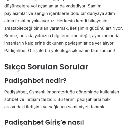
düşüncelere yol açan anlar da vadediyor. Samimi
paylaşımlar ve zengin içeriklerle dolu bir dünyaya adım
atma fırsatını yakalıyoruz. Herkesin kendi hikayesini
anlatabileceği bir alan yaratmak, iletişimin gücünü artırıyor.
Bence, burada yalnızca bilgilendirme değil, aynı zamanda
insanların kalplerine dokunan paylaşımlar da yer alıyor.
Padişahbet Giriş ile bu yolculuğa çıkmanın tam zamanı!
Sıkça Sorulan Sorular
Padişahbet nedir?
Padişahbet, Osmanlı İmparatorluğu döneminde kullanılan
sohbet ve iletişim tarzıdır. Bu terim, padişahlarla halk
arasındaki iletişimi ve sağlanan samimiyeti tanımlar.
Padişahbet Giriş’e nasıl