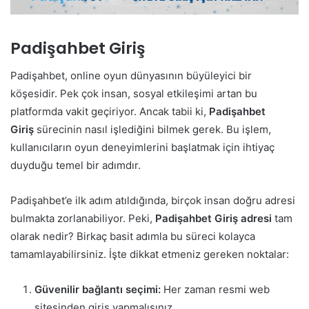
Padişahbet Giriş
Padişahbet, online oyun dünyasının büyüleyici bir
köşesidir. Pek çok insan, sosyal etkileşimi artan bu
platformda vakit geçiriyor. Ancak tabii ki,
Padişahbet
Giriş
sürecinin nasıl işlediğini bilmek gerek. Bu işlem,
kullanıcıların oyun deneyimlerini başlatmak için ihtiyaç
duyduğu temel bir adımdır.
Padişahbet’e ilk adım atıldığında, birçok insan doğru adresi
bulmakta zorlanabiliyor. Peki,
Padişahbet Giriş adresi
tam
olarak nedir? Birkaç basit adımla bu süreci kolayca
tamamlayabilirsiniz. İşte dikkat etmeniz gereken noktalar:
Güvenilir bağlantı seçimi:
Her zaman resmi web
sitesinden giriş yapmalısınız.