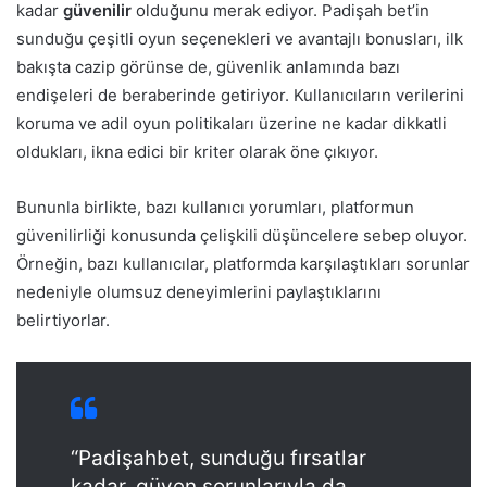
kadar
güvenilir
olduğunu merak ediyor. Padişah bet’in
sunduğu çeşitli oyun seçenekleri ve avantajlı bonusları, ilk
bakışta cazip görünse de, güvenlik anlamında bazı
endişeleri de beraberinde getiriyor. Kullanıcıların verilerini
koruma ve adil oyun politikaları üzerine ne kadar dikkatli
oldukları, ikna edici bir kriter olarak öne çıkıyor.
Bununla birlikte, bazı kullanıcı yorumları, platformun
güvenilirliği konusunda çelişkili düşüncelere sebep oluyor.
Örneğin, bazı kullanıcılar, platformda karşılaştıkları sorunlar
nedeniyle olumsuz deneyimlerini paylaştıklarını
belirtiyorlar.
“Padişahbet, sunduğu fırsatlar
kadar, güven sorunlarıyla da