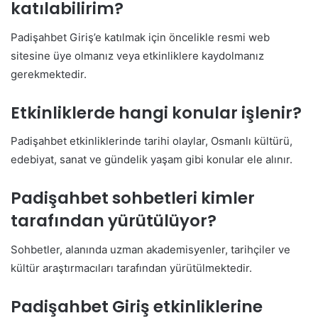
katılabilirim?
Padişahbet Giriş’e katılmak için öncelikle resmi web
sitesine üye olmanız veya etkinliklere kaydolmanız
gerekmektedir.
Etkinliklerde hangi konular işlenir?
Padişahbet etkinliklerinde tarihi olaylar, Osmanlı kültürü,
edebiyat, sanat ve gündelik yaşam gibi konular ele alınır.
Padişahbet sohbetleri kimler
tarafından yürütülüyor?
Sohbetler, alanında uzman akademisyenler, tarihçiler ve
kültür araştırmacıları tarafından yürütülmektedir.
Padişahbet Giriş etkinliklerine