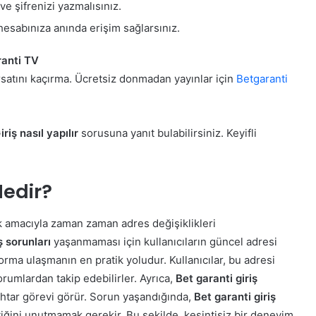
ve şifrenizi yazmalısınız.
hesabınıza anında erişim sağlarsınız.
ranti TV
ırsatını kaçırma. Ücretsiz donmadan yayınlar için
Betgaranti
riş nasıl yapılır
sorusuna yanıt bulabilirsiniz. Keyifli
Nedir?
ak amacıyla zaman zaman adres değişiklikleri
ş sorunları
yaşanmaması için kullanıcıların güncel adresi
orma ulaşmanın en pratik yoludur. Kullanıcılar, bu adresi
rumlardan takip edebilirler. Ayrıca,
Bet garanti giriş
ahtar görevi görür. Sorun yaşandığında,
Bet garanti giriş
tiğini unutmamak gerekir. Bu şekilde, kesintisiz bir deneyim