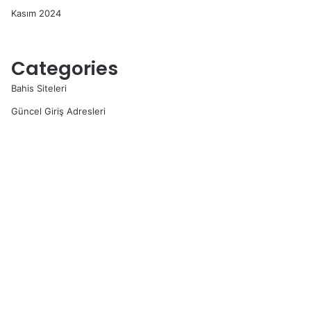
Kasım 2024
Categories
Bahis Siteleri
Güncel Giriş Adresleri