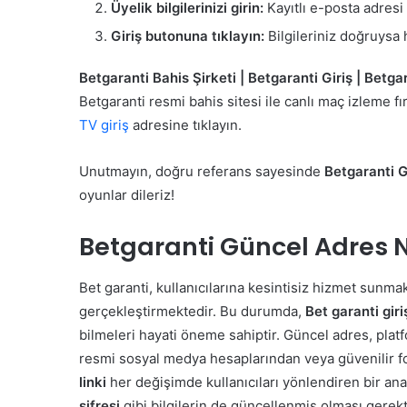
Üyelik bilgilerinizi girin:
Kayıtlı e-posta adresi 
Giriş butonuna tıklayın:
Bilgileriniz doğruysa 
Betgaranti Bahis Şirketi | Betgaranti Giriş | Betga
Betgaranti resmi bahis sitesi ile canlı maç izleme f
TV giriş
adresine tıklayın.
Unutmayın, doğru referans sayesinde
Betgaranti Gi
oyunlar dileriz!
Betgaranti Güncel Adres 
Bet garanti, kullanıcılarına kesintisiz hizmet sunm
gerçekleştirmektedir. Bu durumda,
Bet garanti giri
bilmeleri hayati öneme sahiptir. Güncel adres, platf
resmi sosyal medya hesaplarından veya güvenilir fo
linki
her değişimde kullanıcıları yönlendiren bir an
şifresi
gibi bilgilerin de güncellenmiş olması gerek