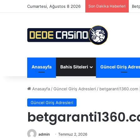
Cumartesi, Ağustos 8 2026
Son Dakika Haberleri
Betp
Anasayfa
Bahis Siteleri
Güncel Giriş Adres
Anasayfa
/
Güncel Giriş Adresleri
/
betgaranti1360.com |
Güncel Giriş Adresleri
betgaranti1360.c
admin
Temmuz 2, 2026