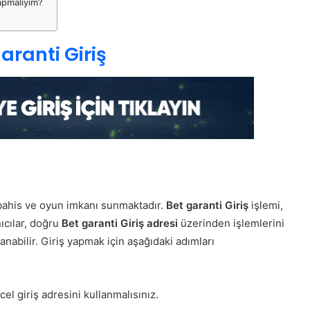
apmalıyım?
aranti Giriş
a bahis ve oyun imkanı sunmaktadır.
Bet garanti Giriş
işlemi,
ıcılar, doğru
Bet garanti Giriş adresi
üzerinden işlemlerini
anabilir. Giriş yapmak için aşağıdaki adımları
el giriş adresini kullanmalısınız.