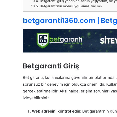
Betgaranti giriş yaparken sorun yaşıyorum, ne y
Betgaranti’nin mobil uygulaması var mı?
betgaranti1360.com | Betg
Betgaranti Giriş
Bet garanti, kullanıcılarına güvenilir bir platformd
sorunsuz bir deneyim için oldukça önemlidir. Kullan
gerçekleştirmelidir. Aksi halde, erişim sorunları yaş
izleyebilirsiniz:
Web adresini kontrol edin:
Bet garanti’nin günc