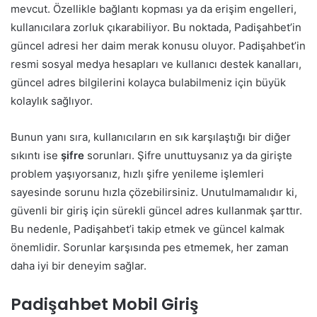
mevcut. Özellikle bağlantı kopması ya da erişim engelleri,
kullanıcılara zorluk çıkarabiliyor. Bu noktada, Padişahbet’in
güncel adresi her daim merak konusu oluyor. Padişahbet’in
resmi sosyal medya hesapları ve kullanıcı destek kanalları,
güncel adres bilgilerini kolayca bulabilmeniz için büyük
kolaylık sağlıyor.
Bunun yanı sıra, kullanıcıların en sık karşılaştığı bir diğer
sıkıntı ise
şifre
sorunları. Şifre unuttuysanız ya da girişte
problem yaşıyorsanız, hızlı şifre yenileme işlemleri
sayesinde sorunu hızla çözebilirsiniz. Unutulmamalıdır ki,
güvenli bir giriş için sürekli güncel adres kullanmak şarttır.
Bu nedenle, Padişahbet’i takip etmek ve güncel kalmak
önemlidir. Sorunlar karşısında pes etmemek, her zaman
daha iyi bir deneyim sağlar.
Padişahbet Mobil Giriş