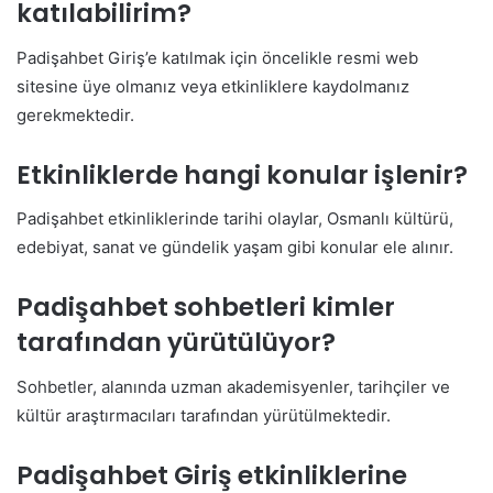
katılabilirim?
Padişahbet Giriş’e katılmak için öncelikle resmi web
sitesine üye olmanız veya etkinliklere kaydolmanız
gerekmektedir.
Etkinliklerde hangi konular işlenir?
Padişahbet etkinliklerinde tarihi olaylar, Osmanlı kültürü,
edebiyat, sanat ve gündelik yaşam gibi konular ele alınır.
Padişahbet sohbetleri kimler
tarafından yürütülüyor?
Sohbetler, alanında uzman akademisyenler, tarihçiler ve
kültür araştırmacıları tarafından yürütülmektedir.
Padişahbet Giriş etkinliklerine