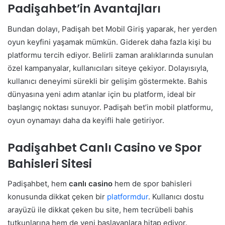
Padişahbet’in Avantajları
Bundan dolayı, Padişah bet Mobil Giriş yaparak, her yerden
oyun keyfini yaşamak mümkün. Giderek daha fazla kişi bu
platformu tercih ediyor. Belirli zaman aralıklarında sunulan
özel kampanyalar, kullanıcıları siteye çekiyor. Dolayısıyla,
kullanıcı deneyimi sürekli bir gelişim göstermekte. Bahis
dünyasına yeni adım atanlar için bu platform, ideal bir
başlangıç noktası sunuyor. Padişah bet’in mobil platformu,
oyun oynamayı daha da keyifli hale getiriyor.
Padişahbet Canlı Casino ve Spor
Bahisleri Sitesi
Padişahbet, hem
canlı casino
hem de spor bahisleri
konusunda dikkat çeken bir
platformdur
. Kullanıcı dostu
arayüzü ile dikkat çeken bu site, hem tecrübeli bahis
tutkunlarına hem de yeni başlayanlara hitap ediyor.