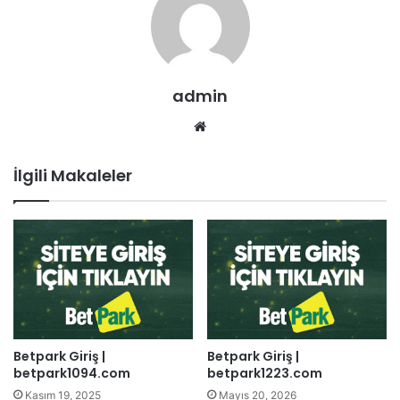
admin
Web
sitesi
İlgili Makaleler
Betpark Giriş |
Betpark Giriş |
betpark1094.com
betpark1223.com
Kasım 19, 2025
Mayıs 20, 2026