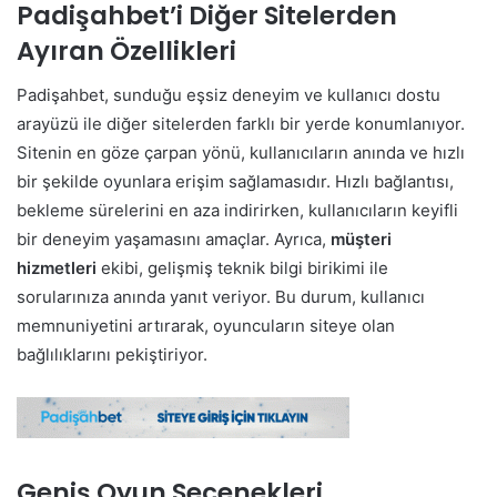
Padişahbet’i Diğer Sitelerden
Ayıran Özellikleri
Padişahbet, sunduğu eşsiz deneyim ve kullanıcı dostu
arayüzü ile diğer sitelerden farklı bir yerde konumlanıyor.
Sitenin en göze çarpan yönü, kullanıcıların anında ve hızlı
bir şekilde oyunlara erişim sağlamasıdır. Hızlı bağlantısı,
bekleme sürelerini en aza indirirken, kullanıcıların keyifli
bir deneyim yaşamasını amaçlar. Ayrıca,
müşteri
hizmetleri
ekibi, gelişmiş teknik bilgi birikimi ile
sorularınıza anında yanıt veriyor. Bu durum, kullanıcı
memnuniyetini artırarak, oyuncuların siteye olan
bağlılıklarını pekiştiriyor.
Geniş Oyun Seçenekleri