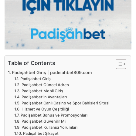
Table of Contents
Padişahbet Giriş | padisahbet809.com
Padişahbet Giriş
Padişahbet Güncel Adres
Padişahbet Mobil Giriş
Padişahbet’in Avantajları
Padişahbet Canlı Casino ve Spor Bahisleri Sitesi
Hizmet ve Oyun Çeşitliliği
Padişahbet Bonus ve Promosyonları
Padişahbet Güvenilir Mi
Padişahbet Kullanıcı Yorumları
Padişahbet Şikayet