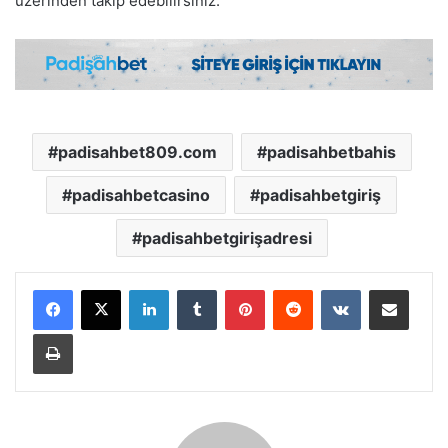
üzerinden takip edebilirsiniz.
padisahbet809.com
padisahbetbahis
padisahbetcasino
padisahbetgiriş
padisahbetgirişadresi
LinkedIn
Tumblr
Pinterest
Reddit
VKontakte
E-Posta ile paylaş
Yazdır