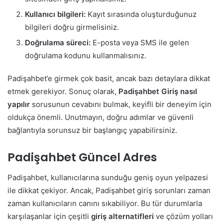
Kullanıcı bilgileri:
Kayıt sırasında oluşturduğunuz
bilgileri doğru girmelisiniz.
Doğrulama süreci:
E-posta veya SMS ile gelen
doğrulama kodunu kullanmalısınız.
Padişahbet’e girmek çok basit, ancak bazı detaylara dikkat
etmek gerekiyor. Sonuç olarak,
Padişahbet Giriş nasıl
yapılır
sorusunun cevabını bulmak, keyifli bir deneyim için
oldukça önemli. Unutmayın, doğru adımlar ve güvenli
bağlantıyla sorunsuz bir başlangıç yapabilirsiniz.
Padişahbet Güncel Adres
Padişahbet, kullanıcılarına sunduğu geniş oyun yelpazesi
ile dikkat çekiyor. Ancak, Padişahbet giriş sorunları zaman
zaman kullanıcıların canını sıkabiliyor. Bu tür durumlarla
karşılaşanlar için çeşitli
giriş alternatifleri
ve çözüm yolları