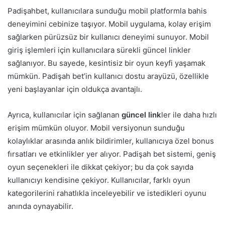
Padişahbet, kullanıcılara sunduğu mobil platformla bahis
deneyimini cebinize taşıyor. Mobil uygulama, kolay erişim
sağlarken pürüzsüz bir kullanıcı deneyimi sunuyor. Mobil
giriş işlemleri için kullanıcılara sürekli güncel linkler
sağlanıyor. Bu sayede, kesintisiz bir oyun keyfi yaşamak
mümkün. Padişah bet’in kullanıcı dostu arayüzü, özellikle
yeni başlayanlar için oldukça avantajlı.
Ayrıca, kullanıcılar için sağlanan
güncel link
ler ile daha hızlı
erişim mümkün oluyor. Mobil versiyonun sunduğu
kolaylıklar arasında anlık bildirimler, kullanıcıya özel bonus
fırsatları ve etkinlikler yer alıyor. Padişah bet sistemi, geniş
oyun seçenekleri ile dikkat çekiyor; bu da çok sayıda
kullanıcıyı kendisine çekiyor. Kullanıcılar, farklı oyun
kategorilerini rahatlıkla inceleyebilir ve istedikleri oyunu
anında oynayabilir.