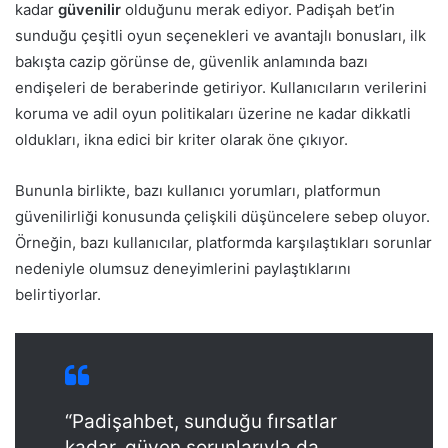
kadar
güvenilir
olduğunu merak ediyor. Padişah bet’in
sunduğu çeşitli oyun seçenekleri ve avantajlı bonusları, ilk
bakışta cazip görünse de, güvenlik anlamında bazı
endişeleri de beraberinde getiriyor. Kullanıcıların verilerini
koruma ve adil oyun politikaları üzerine ne kadar dikkatli
oldukları, ikna edici bir kriter olarak öne çıkıyor.
Bununla birlikte, bazı kullanıcı yorumları, platformun
güvenilirliği konusunda çelişkili düşüncelere sebep oluyor.
Örneğin, bazı kullanıcılar, platformda karşılaştıkları sorunlar
nedeniyle olumsuz deneyimlerini paylaştıklarını
belirtiyorlar.
“Padişahbet, sunduğu fırsatlar
kadar, güven sorunlarıyla da